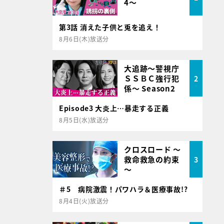
4～
第3話 消えた子供と兎を追え！
8月6日(木)放送分
大追跡～警視庁
ＳＳＢＣ強行犯
2
係～ Season2
Episode3 大炎上…暴走する正義
8月5日(水)放送分
クロスロード ～
救命救急の約束
3
～
＃5 病院激震！パワハラ＆医療事故!?
8月4日(火)放送分