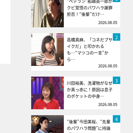
“ベテラン”船越英一郎が
クビ覚悟のパワハラ謝罪
拒否！“後輩”だけ…
2026.08.05
2
高橋真麻、「コネだブサ
イクだ」と叩かれる
も…“マツコの一言”か
ら…
2026.08.05
3
川田裕美、洗濯物がなぜ
か真っ赤に！原因は息子
のポケットの中身…
2026.08.05
4
“後輩”今田美桜、“先輩
のパワハラ問題”に持論