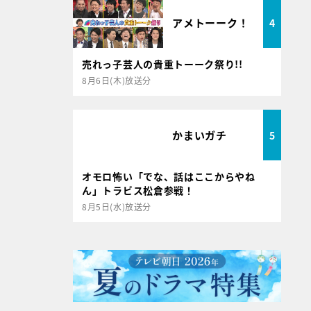
アメトーーク！
4
売れっ子芸人の貴重トーーク祭り!!
8月6日(木)放送分
かまいガチ
5
オモロ怖い「でな、話はここからやね
ん」トラビス松倉参戦！
8月5日(水)放送分