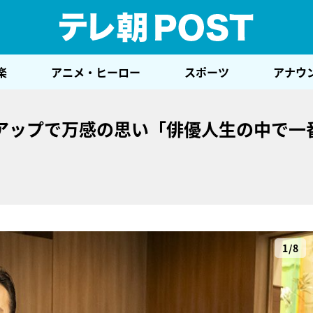
テレ
楽
アニメ・ヒーロー
スポーツ
アナウ
アップで万感の思い「俳優人生の中で一
1/8