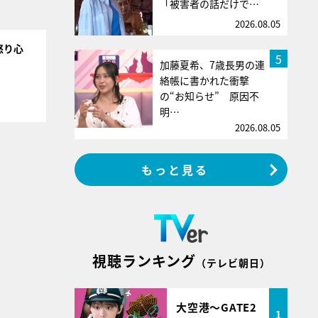
「被害者の話だけで…
2026.08.05
怒り心
5
加藤夏希、7歳長男の連
絡帳に書かれた衝撃
の“お知らせ” 原因不
明…
2026.08.05
もっと見る
視聴ランキング
（テレビ朝日）
大空港～GATE2
1