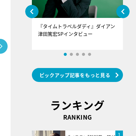
ぐ』＝LOV
『タイムトラベルダディ』ダイアン
『
香SPインタ
津田篤宏SPインタビュー
～
ピックアップ記事をもっと見る
ランキング
RANKING
1