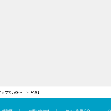
遠藤憲一、『民王Ｒ』クランクアップで万感の思い「俳優人生の中で一番大変でした（笑）」
写真1
レ朝動画
お問い合わせ
サイト利用規約
プ