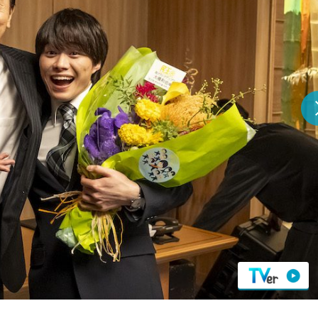
『アイ＝ラブ！げーみん
E齋藤樹愛羅＆佐々木舞
ビュー