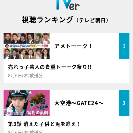
視聴ランキング
（テレビ朝日）
アメトーーク！
1
売れっ子芸人の貴重トーーク祭り!!
8月6日(木)放送分
大空港～GATE24～
2
第3話 消えた子供と兎を追え！
8月6日(木)放送分