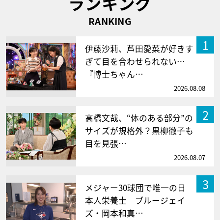
ランキング
RANKING
1
伊藤沙莉、芦田愛菜が好きす
ぎて目を合わせられない…
『博士ちゃん…
2026.08.08
2
高橋文哉、“体のある部分”の
サイズが規格外？黒柳徹子も
目を見張…
2026.08.07
3
メジャー30球団で唯一の日
本人栄養士 ブルージェイ
ズ・岡本和真…