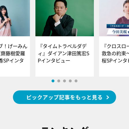
ブ！げーみん
『タイムトラベルダデ
『クロスロー
E齋藤樹愛羅
ィ』ダイアン津田篤宏S
救急の約束
香SPインタ
Pインタビュー
桜SPイ
ピックアップ記事をもっと見る