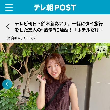
menu
テレ朝POST
テレビ朝日・鈴木新彩アナ、一緒にタイ旅行
をした友人の“熱量”に唖然！「ホテルだけで
25軒（笑）」
（写真ギャラリー 2/2）
2/2