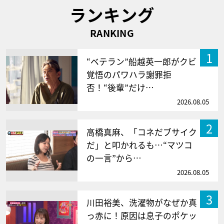
ランキング
RANKING
1
“ベテラン”船越英一郎がクビ
覚悟のパワハラ謝罪拒
否！“後輩”だけ…
2026.08.05
2
高橋真麻、「コネだブサイク
だ」と叩かれるも…“マツコ
の一言”から…
2026.08.05
3
川田裕美、洗濯物がなぜか真
っ赤に！原因は息子のポケッ