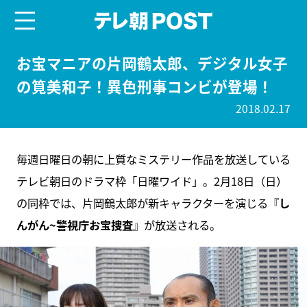
menu
テレ朝POST
お宝マニアの片岡鶴太郎、デジタル女子
の筧美和子！異色刑事コンビが登場！
2018.02.17
毎週日曜日の朝に上質なミステリー作品を放送している
テレビ朝日のドラマ枠「日曜ワイド」。2月18日（日）
の同枠では、片岡鶴太郎が新キャラクターを演じる『
し
んがん~警視庁お宝捜査
』が放送される。