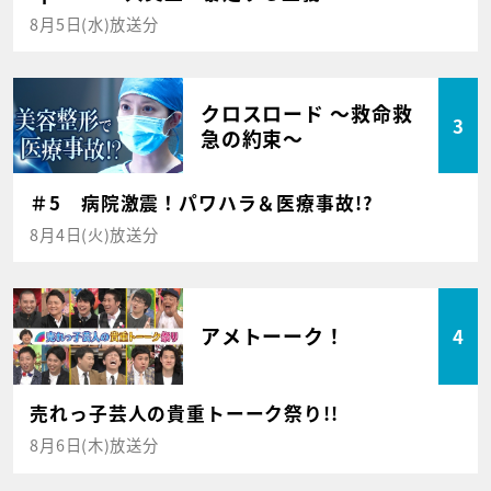
8月5日(水)放送分
クロスロード ～救命救
3
急の約束～
＃5 病院激震！パワハラ＆医療事故!?
8月4日(火)放送分
アメトーーク！
4
売れっ子芸人の貴重トーーク祭り!!
8月6日(木)放送分