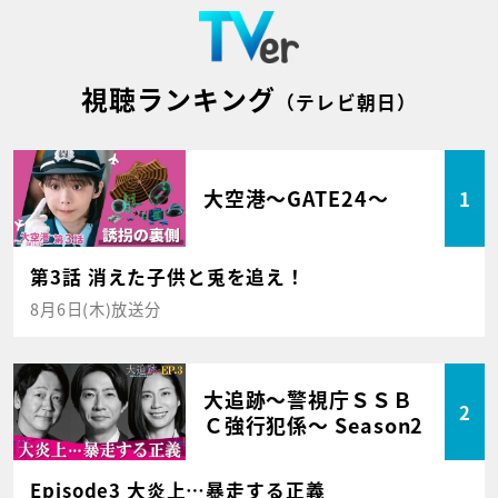
視聴ランキング
（テレビ朝日）
大空港～GATE24～
1
第3話 消えた子供と兎を追え！
8月6日(木)放送分
大追跡～警視庁ＳＳＢ
2
Ｃ強行犯係～ Season2
Episode3 大炎上…暴走する正義