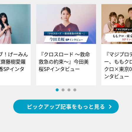
ブ！げーみん
『クロスロード ～救命
『マジプロ
E齋藤樹愛羅
救急の約束～』今田美
ー、ももク
香SPインタ
桜SPインタビュー
クロ×東京0
ンタビュー
ピックアップ記事をもっと見る