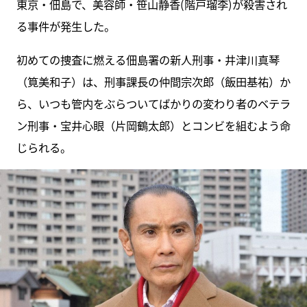
東京・佃島で、美容師・笹山静香(階戸瑠李)が殺害され
る事件が発生した。
初めての捜査に燃える佃島署の新人刑事・井津川真琴
（筧美和子）は、刑事課長の仲間宗次郎（飯田基祐）か
ら、いつも管内をぶらついてばかりの変わり者のベテラ
ン刑事・宝井心眼（片岡鶴太郎）とコンビを組むよう命
じられる。