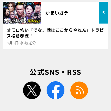
かまいガチ
5
オモロ怖い「でな、話はここからやねん」トラビ
ス松倉参戦！
8月5日(水)放送分
公式SNS・RSS
twitter
facebook
rss