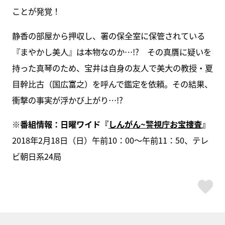
ことが発覚！
静香の部屋から押収し、署の保全室に保管されている
『まやかし美人』は本物なのか…!? その真贋に疑いを
持った真琴のため、宝井は自身の友人で美大の教授・夏
目幹比古（国広富之）を呼んで鑑定を依頼。その結果、
衝撃の事実が浮かび上がり…!?
※番組情報：日曜ワイド『
しんがん~警視庁お宝捜査
』
2018年2月18日（日）午前10：00～午前11：50、テレ
ビ朝日系24局
ス