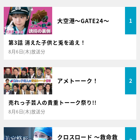
大空港～GATE24～
1
第3話 消えた子供と兎を追え！
8月6日(木)放送分
アメトーーク！
2
売れっ子芸人の貴重トーーク祭り!!
8月6日(木)放送分
クロスロード ～救命救