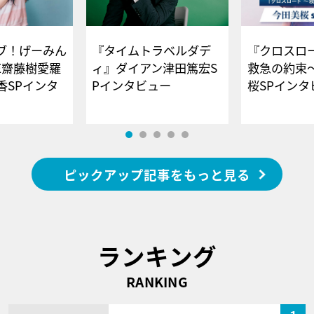
ブ！げーみん
『タイムトラベルダデ
『クロスロー
E齋藤樹愛羅
ィ』ダイアン津田篤宏S
救急の約束
香SPインタ
Pインタビュー
桜SPイ
ピックアップ記事をもっと見る
ランキング
RANKING