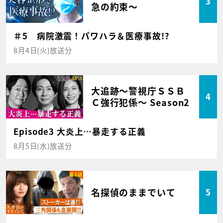
3
急の約束～
＃5 病院激震！パワハラ＆医療事故!?
8月4日(火)放送分
大追跡～警視庁ＳＳＢ
4
Ｃ強行犯係～ Season2
Episode3 大炎上…暴走する正義
8月5日(水)放送分
名探偵のままでいて
5