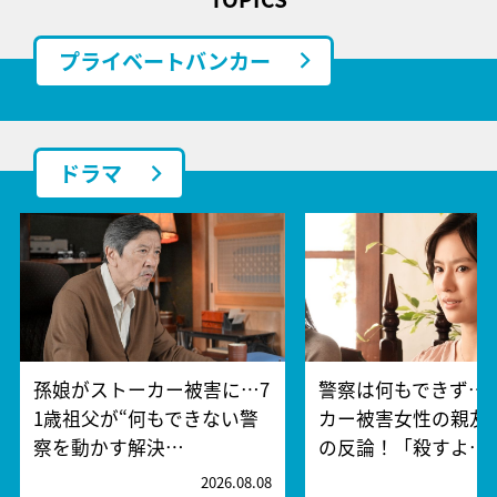
プライベートバンカー
ドラマ
孫娘がストーカー被害に…7
警察は何もできず…
1歳祖父が“何もできない警
カー被害女性の親友
察を動かす解決…
の反論！「殺すよ…
2026.08.08
2