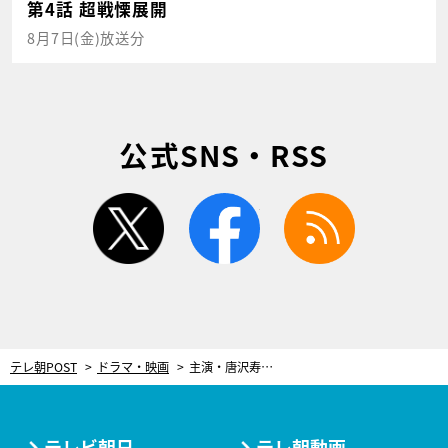
第4話 超戦慄展開
8月7日(金)放送分
公式SNS・RSS
twitter
facebook
rss
テレ朝POST
ドラマ・映画
主演・唐沢寿明の“痛快マネーサスペンス”誕生！2025年新春より『プライベートバンカー』放送スタート
テレビ朝日
テレ朝動画