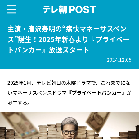
menu
テレ朝POST
主演・唐沢寿明の“痛快マネーサスペン
ス”誕生！2025年新春より『プライベー
トバンカー』放送スタート
2024.12.05
2025年1月、テレビ朝日の木曜ドラマで、これまでにな
いマネーサスペンスドラマ
『プライベートバンカー』
が
誕生する。