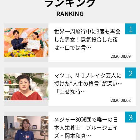
ランキング
RANKING
1
世界一周旅行中に3度も再会
した男女！意気投合した夜
は…口では言…
2026.08.09
2
マツコ、M-1ブレイク芸人に
授けた“人生の格言”が深い…
「幸せな時…
2026.08.08
3
メジャー30球団で唯一の日
本人栄養士 ブルージェイ
ズ・岡本和真…