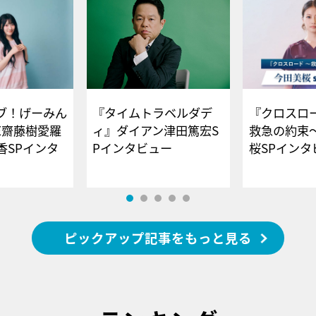
ブ！げーみん
『タイムトラベルダデ
『クロスロー
E齋藤樹愛羅
ィ』ダイアン津田篤宏S
救急の約束
香SPインタ
Pインタビュー
桜SPイ
ピックアップ記事をもっと見る