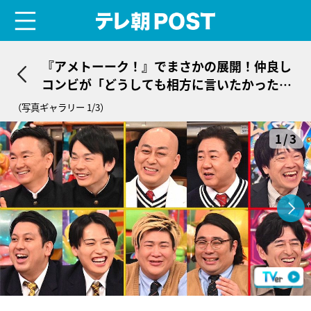
menu
テレ朝POST
『アメトーーク！』でまさかの展開！仲良し
コンビが「どうしても相方に言いたかったこ
とが…」
（写真ギャラリー 1/3）
1/3