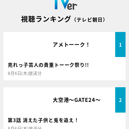
視聴ランキング
（テレビ朝日）
アメトーーク！
1
売れっ子芸人の貴重トーーク祭り!!
8月6日(木)放送分
大空港～GATE24～
2
第3話 消えた子供と兎を追え！
8月6日(木)放送分