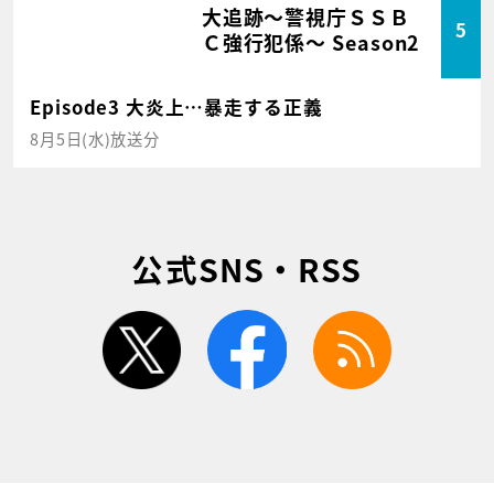
大追跡～警視庁ＳＳＢ
5
Ｃ強行犯係～ Season2
Episode3 大炎上…暴走する正義
8月5日(水)放送分
公式SNS・RSS
twitter
facebook
rss