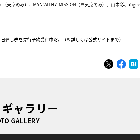
Bad（東京のみ）、MAN WITH A MISSION（※東京のみ）、山本彩、Yogee
在、１日通し券を先行予約受付中だ。（※詳しくは
公式サイト
まで）
ツイート
シェ
トギャラリー
TO GALLERY