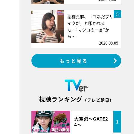
5
高橋真麻、「コネだブサ
イクだ」と叩かれる
も…“マツコの一言”か
ら…
2026.08.05
もっと見る
視聴ランキング
（テレビ朝日）
大空港～GATE2
1
4～