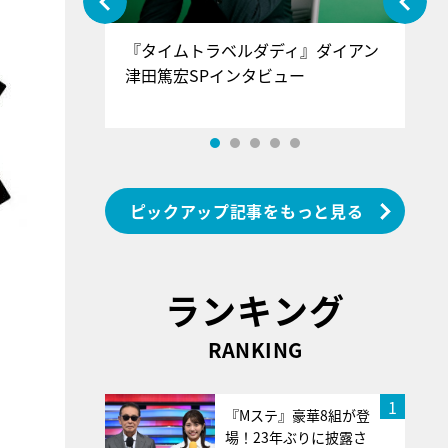
ぐ』＝LOV
『タイムトラベルダディ』ダイアン
『
香SPインタ
津田篤宏SPインタビュー
～
ピックアップ記事をもっと見る
ランキング
RANKING
1
『Mステ』豪華8組が登
場！23年ぶりに披露さ