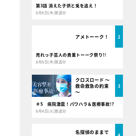
第3話 消えた子供と兎を追え！
8月6日(木)放送分
アメトーーク！
2
売れっ子芸人の貴重トーーク祭り!!
8月6日(木)放送分
クロスロード ～
救命救急の約束
3
～
＃5 病院激震！パワハラ＆医療事故!?
8月4日(火)放送分
名探偵のままで
4