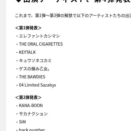
これまで、第1弾～第3弾の解禁で以下のアーティストたちの出演が
＜第1弾発表＞
・エレファントカシマシ
・THE ORAL CIGARETTES
・KEYTALK
・キュウソネコカミ
・ゲスの極み乙女。
・THE BAWDIES
・04 Limited Sazabys
＜第2弾発表＞
・KANA-BOON
・サカナクション
・SiM
・back number