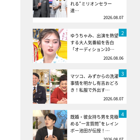
れる“ミリオンセラー
達…
2026.08.07
2
ゆうちゃみ、出演を熱望
する大人気番組を告白
「オーディション10…
2026.08.06
3
マツコ、みずからの洗濯
事情を明かし有吉おどろ
き！私服で外出す…
2026.08.07
4
既婚・彼女持ち男を見極
める“一言質問”をレイン
ボー池田が伝授！…
2026.08.07