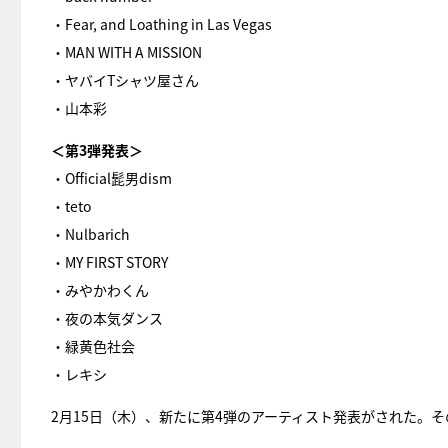
・Fear, and Loathing in Las Vegas
・MAN WITH A MISSION
・ヤバイTシャツ屋さん
・山本彩
＜第3弾発表＞
・Official髭男dism
・teto
・Nulbarich
・MY FIRST STORY
・みやかわくん
・夜の本気ダンス
・緑黄色社会
・レキシ
2月15日（木）、新たに第4弾のアーティスト発表がされた。