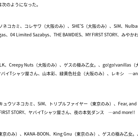
は次のようになった。
カミ、コレサワ（大阪のみ）、SHE’S（大阪のみ）、SiM、Nulbar
egas、04 Limited Sazabys、THE BAWDIES、MY FIRST STORY、みや
TALK、Creepy Nuts（大阪のみ）、ゲスの極み乙女。、go!go!vanillas
み）、ヤバイTシャツ屋さん、山本彩、緑黄色社会（大阪のみ）、レキシ …and
ウソネコカミ、SiM、トリプルファイヤー（東京のみ）、Fear, and L
DIES、MY FIRST STORY、ヤバイTシャツ屋さん、夜の本気ダンス …and more!!
ism（※東京のみ）、KANA-BOON、King Gnu（東京のみ）、ゲスの極み乙女