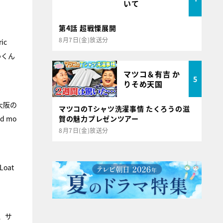
いて
第4話 超戦慄展開
8月7日(金)放送分
ic
かわくん
マツコ＆有吉 か
5
りそめ天国
（大阪の
マツコのTシャツ洗濯事情 たくろうの滋
賀の魅力プレゼンツアー
 mo
8月7日(金)放送分
oat
。、サ