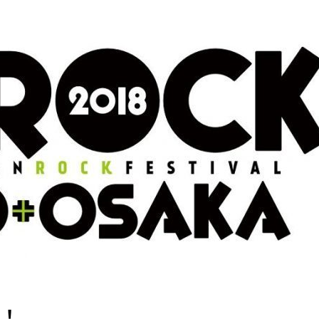
『アイ＝ラブ！げーみん
E齋藤樹愛羅＆佐々木舞
ビュー
表！