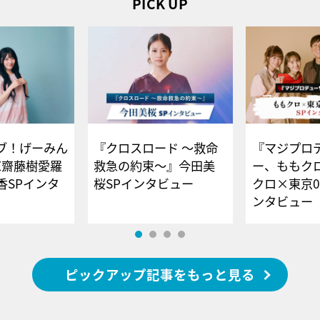
PICK UP
ブ！げーみん
『クロスロード ～救命
『マジプロ
E齋藤樹愛羅
救急の約束～』今田美
ー、ももク
香SPインタ
桜SPインタビュー
クロ×東京0
ンタビュー
ピックアップ記事をもっと見る