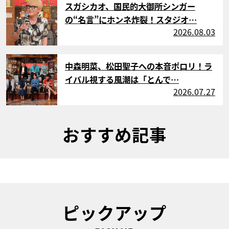
スガシカオ、国民的大御所シンガー
の“名言”にホンネ炸裂！スタジオ…
2026.08.03
サムネイル
中森明菜、松田聖子への本音ポロリ！ラ
イバル視する風潮は「とんで…
2026.07.27
おすすめ記事
ピックアップ