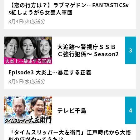
【恋の行方は？】ラブマゲドン…FANTASTICSv
s紅しょうがら女芸人軍団
8月4日(火)放送分
大追跡～警視庁ＳＳＢ
3
Ｃ強行犯係～ Season2
Episode3 大炎上…暴走する正義
8月5日(水)放送分
テレビ千鳥
4
「タイムスリッパー大左衛門」江戸時代から大悟
似の侍がやってきた!?