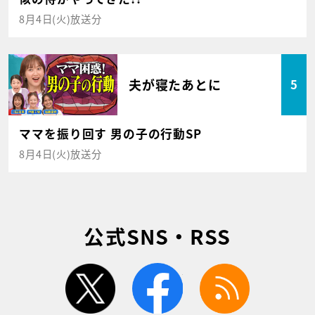
8月4日(火)放送分
夫が寝たあとに
5
ママを振り回す 男の子の行動SP
8月4日(火)放送分
公式SNS・RSS
twitter
facebook
rss