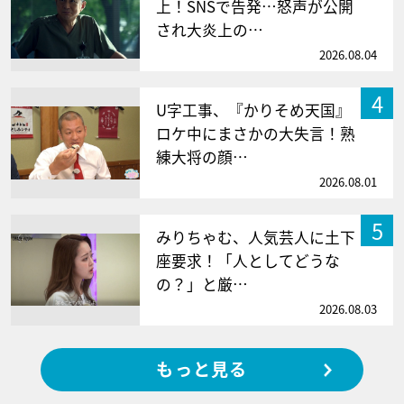
上！SNSで告発…怒声が公開
され大炎上の…
2026.08.04
4
U字工事、『かりそめ天国』
ロケ中にまさかの大失言！熟
練大将の顔…
2026.08.01
5
みりちゃむ、人気芸人に土下
座要求！「人としてどうな
の？」と厳…
2026.08.03
もっと見る