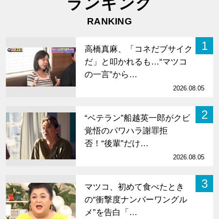
ランキング
RANKING
1
高橋真麻、「コネだブサイク
だ」と叩かれるも…“マツコ
の一言”から…
2026.08.05
2
“ベテラン”船越英一郎がクビ
覚悟のパワハラ謝罪拒
否！“後輩”だけ…
2026.08.05
3
マツコ、初めて食べたとき
の“衝撃度ナンバーワングル
メ”を告白「…