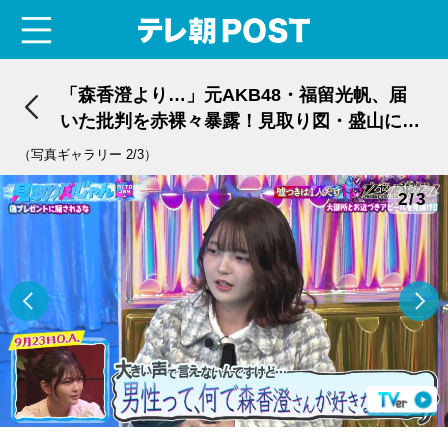
menu
テレ朝POST
「森香澄より…」元AKB48・福留光帆、届
いた批判を赤裸々暴露！見取り図・盛山に物
申す!?
（写真ギャラリー 2/3）
2/3