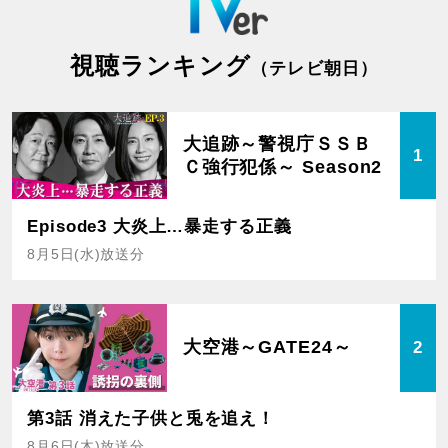
視聴ランキング
（テレビ朝日）
大追跡～警視庁ＳＳＢ
1
Ｃ強行犯係～ Season2
Episode3 大炎上…暴走する正義
8月5日(水)放送分
大空港～GATE24～
2
第3話 消えた子供と兎を追え！
8月6日(木)放送分