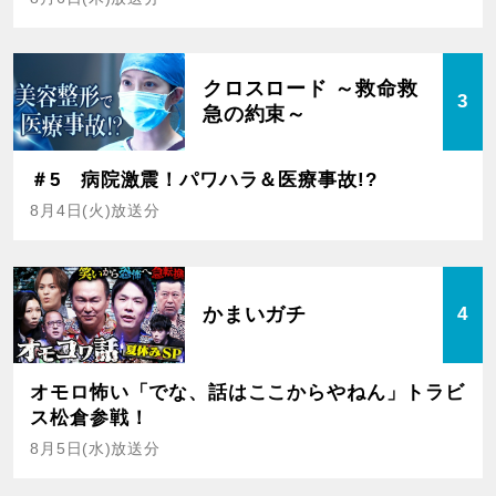
クロスロード ～救命救
3
急の約束～
＃5 病院激震！パワハラ＆医療事故!?
8月4日(火)放送分
かまいガチ
4
オモロ怖い「でな、話はここからやねん」トラビ
ス松倉参戦！
8月5日(水)放送分