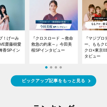
ブ！げーみ
『クロスロード ～救命
『マジプロ
VE齋藤樹愛
救急の約束～』今田美
ー、ももク
舞香SPイン
桜SPインタビュー
クロ×東京0
タビュー
ピックアップ記事をもっと見る