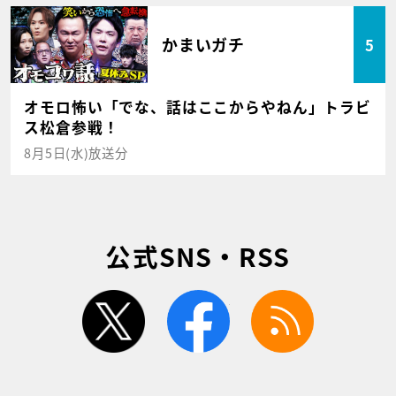
かまいガチ
5
オモロ怖い「でな、話はここからやねん」トラビ
ス松倉参戦！
8月5日(水)放送分
公式SNS・RSS
twitter
facebook
rss