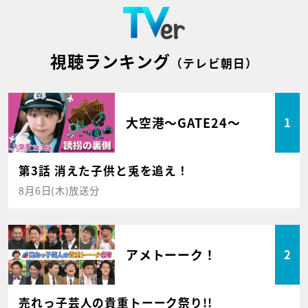
視聴ランキング
（テレビ朝日）
大空港～GATE24～
1
第3話 消えた子供と兎を追え！
8月6日(木)放送分
アメトーーク！
2
売れっ子芸人の貴重トーーク祭り!!