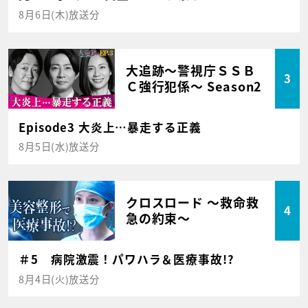
8月6日(木)放送分
大追跡～警視庁ＳＳＢ
3
Ｃ強行犯係～ Season2
Episode3 大炎上…暴走する正義
8月5日(水)放送分
クロスロード ～救命救
4
急の約束～
＃5 病院激震！パワハラ＆医療事故!?
8月4日(火)放送分