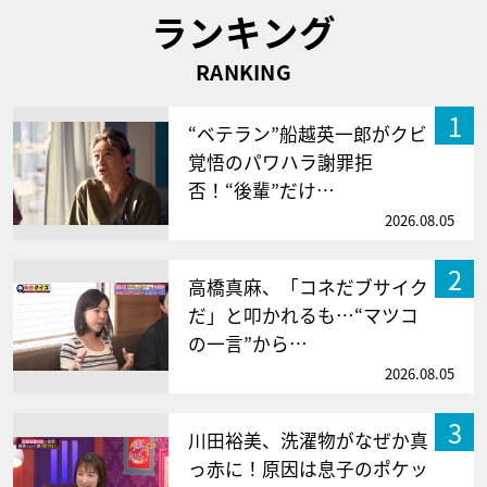
ランキング
RANKING
1
“ベテラン”船越英一郎がクビ
覚悟のパワハラ謝罪拒
否！“後輩”だけ…
2026.08.05
2
高橋真麻、「コネだブサイク
だ」と叩かれるも…“マツコ
の一言”から…
2026.08.05
3
川田裕美、洗濯物がなぜか真
っ赤に！原因は息子のポケッ