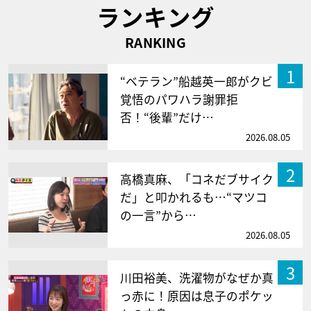
ランキング
RANKING
1
“ベテラン”船越英一郎がクビ
覚悟のパワハラ謝罪拒
否！“後輩”だけ…
2026.08.05
2
高橋真麻、「コネだブサイク
だ」と叩かれるも…“マツコ
の一言”から…
2026.08.05
3
川田裕美、洗濯物がなぜか真
っ赤に！原因は息子のポケッ