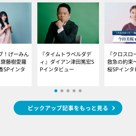
ブ！げーみん
『タイムトラベルダデ
『クロスロー
E齋藤樹愛羅
ィ』ダイアン津田篤宏S
救急の約束
香SPインタ
Pインタビュー
桜SPイ
ピックアップ記事をもっと見る