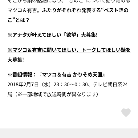
そこから鍋の話題になり、“きのこ”について語り始める
マツコ＆有吉。
ふたりがそれぞれ発表する“ベストきの
こ”とは？
※アナタが叶えてほしい「欲望」大募集!
※マツコ＆有吉に聞いてほしい、トークしてほしい話を
大募集!
※番組情報：『
マツコ＆有吉 かりそめ天国
』
2018年2月7日（水）23：30～0：30、テレビ朝日系24
局（※一部地域で放送時間が異なります）
ス