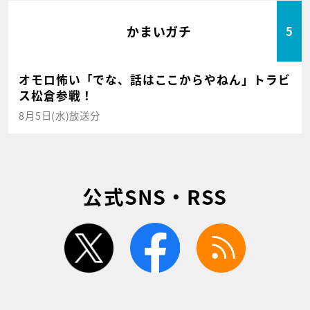
かまいガチ
5
オモロ怖い「でな、話はここからやねん」トラビ
ス松倉参戦！
8月5日(水)放送分
公式SNS・RSS
twitter
facebook
rss