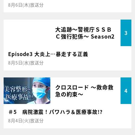
8月6日(木)放送分
大追跡～警視庁ＳＳＢ
3
Ｃ強行犯係～ Season2
Episode3 大炎上…暴走する正義
8月5日(水)放送分
クロスロード ～救命救
4
急の約束～
＃5 病院激震！パワハラ＆医療事故!?
8月4日(火)放送分