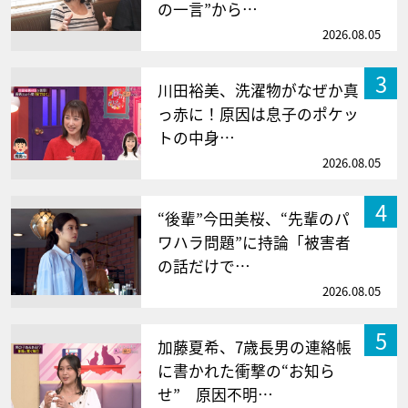
の一言”から…
2026.08.05
3
川田裕美、洗濯物がなぜか真
っ赤に！原因は息子のポケッ
トの中身…
2026.08.05
4
“後輩”今田美桜、“先輩のパ
ワハラ問題”に持論「被害者
の話だけで…
2026.08.05
5
加藤夏希、7歳長男の連絡帳
に書かれた衝撃の“お知ら
せ” 原因不明…