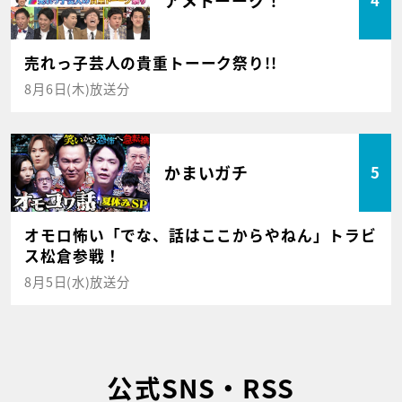
4
売れっ子芸人の貴重トーーク祭り!!
8月6日(木)放送分
かまいガチ
5
オモロ怖い「でな、話はここからやねん」トラビ
ス松倉参戦！
8月5日(水)放送分
公式SNS・RSS