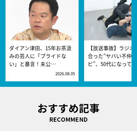
ダイアン津田、15年お茶汲
【放送事故】ラジオ
みの芸人に「プライドな
合った“ヤバい不仲
い」と暴言！未公…
ビ”、50代になって…
2026.08.05
2
おすすめ記事
RECOMMEND