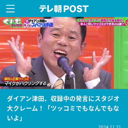
menu
テレ朝POST
ダイアン津田、収録中の発言にスタジオ
大クレーム！「ツッコミでもなんでもな
いよ」
2024.11.21