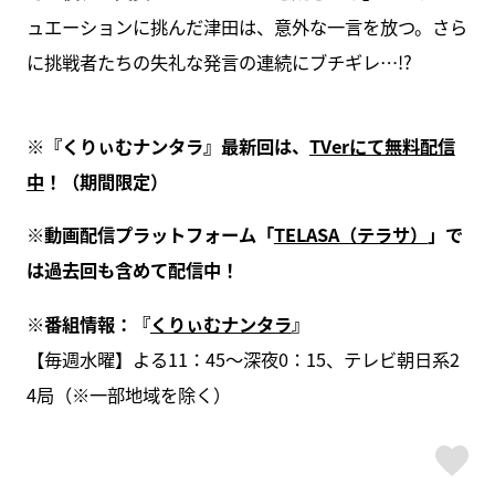
ュエーションに挑んだ津田は、意外な一言を放つ。さら
に挑戦者たちの失礼な発言の連続にブチギレ…!?
※
『くりぃむナンタラ』最新回は、
TVer
にて無料配信
中
！（期間限定）
※
動画配信プラットフォーム「
TELASA
（テラサ）
」で
は過去回も含めて配信中！
※
番組情報：『
くりぃむナンタラ
』
【毎週水曜】よる11：45～深夜0：15、テレビ朝日系2
4局（※一部地域を除く）
ス