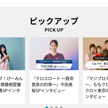
ピックアップ
PICK UP
ブ！げーみん
『クロスロード ～救命
『マジプロ
E齋藤樹愛羅
救急の約束～』今田美
ー、ももク
香SPインタ
桜SPインタビュー
クロ×東京0
ンタビュー