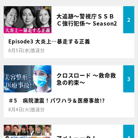
大追跡～警視庁ＳＳＢ
2
Ｃ強行犯係～ Season2
Episode3 大炎上…暴走する正義
8月5日(水)放送分
クロスロード ～救命救
3
急の約束～
＃5 病院激震！パワハラ＆医療事故!?
8月4日(火)放送分
アメトーーク！