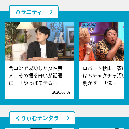
バラエティ
合コンで成功した女性芸
ロバート秋山、家に
人、その振る舞いが話題
はムチャクチャ汚い
に 「やっぱモテる…
明かす 「洗…
2026.08.07
2
くりぃむナンタラ