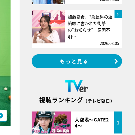
5
加藤夏希、7歳長男の連
絡帳に書かれた衝撃
の“お知らせ” 原因不
明…
2026.08.05
もっと見る
視聴ランキング
（テレビ朝日）
大空港～GATE2
1
4～