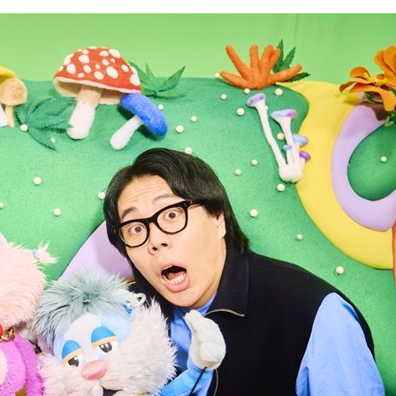
『アイ＝ラブ！げーみん
E齋藤樹愛羅＆佐々木舞
ビュー