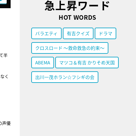
急上昇ワード
HOT WORDS
バラエティ
有吉クイズ
ドラマ
クロスロード ～救命救急の約束～
て半
ABEMA
マツコ＆有吉 かりそめ天国
せなく
出川一茂ホラン☆フシギの会
の声優