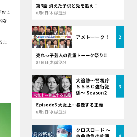
第3話 消えた子供と兎を追え！
「おじ
8月6日(木)放送分
的な
アメトーーク！
2
るま
売れっ子芸人の貴重トーーク祭り!!
8月6日(木)放送分
大追跡～警視庁
ＳＳＢＣ強行犯
3
係～ Season2
Episode3 大炎上…暴走する正義
8月5日(水)放送分
クロスロード ～
救命救急の約束
4