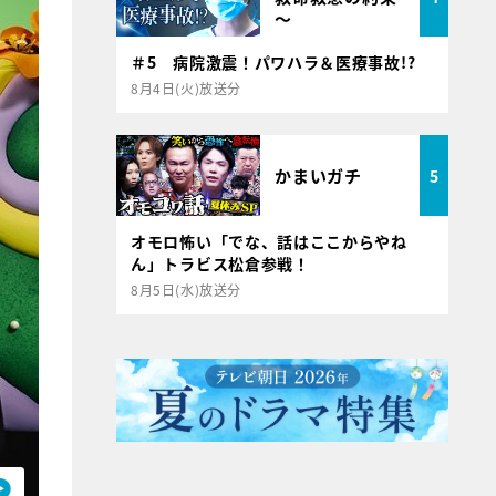
～
＃5 病院激震！パワハラ＆医療事故!?
8月4日(火)放送分
かまいガチ
5
オモロ怖い「でな、話はここからやね
ん」トラビス松倉参戦！
8月5日(水)放送分