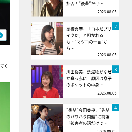
拒否！“後輩”だけ…
2026.08.05
2
高橋真麻、「コネだブサ
イクだ」と叩かれる
も…“マツコの一言”か
ら…
2026.08.05
ってく
3
川田裕美、洗濯物がなぜ
か真っ赤に！原因は息子
のポケットの中身…
2026.08.05
4
“後輩”今田美桜、“先輩
のパワハラ問題”に持論
「被害者の話だけで…
2026.08.05