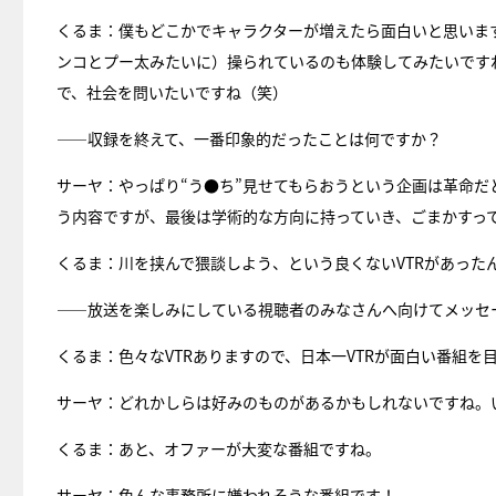
くるま：僕もどこかでキャラクターが増えたら面白いと思います
ンコとプー太みたいに）操られているのも体験してみたいです
で、社会を問いたいですね（笑）
――収録を終えて、一番印象的だったことは何ですか？
サーヤ：やっぱり“う●ち”見せてもらおうという企画は革命だ
う内容ですが、最後は学術的な方向に持っていき、ごまかすっ
くるま：川を挟んで猥談しよう、という良くないVTRがあった
――放送を楽しみにしている視聴者のみなさんへ向けてメッセ
くるま：色々なVTRありますので、日本一VTRが面白い番組を
サーヤ：どれかしらは好みのものがあるかもしれないですね。
くるま：あと、オファーが大変な番組ですね。
サーヤ：色んな事務所に嫌われそうな番組です！