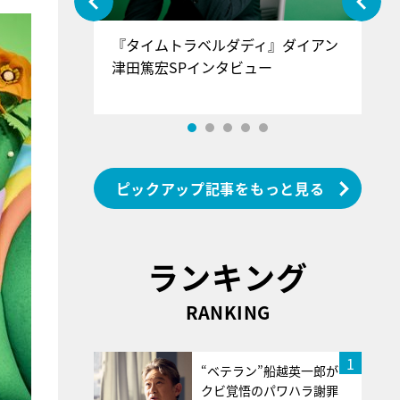
ぐ』＝LOV
『タイムトラベルダディ』ダイアン
『
香SPインタ
津田篤宏SPインタビュー
～
ピックアップ記事をもっと見る
ランキング
RANKING
1
“ベテラン”船越英一郎が
クビ覚悟のパワハラ謝罪