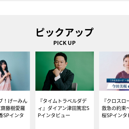
ピックアップ
PICK UP
ブ！げーみん
『タイムトラベルダデ
『クロスロー
E齋藤樹愛羅
ィ』ダイアン津田篤宏S
救急の約束
香SPインタ
Pインタビュー
桜SPイ