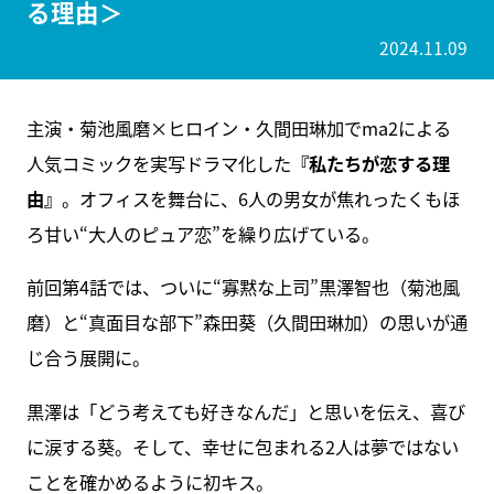
る理由＞
2024.11.09
主演・菊池風磨×ヒロイン・久間田琳加でma2による
人気コミックを実写ドラマ化した
『私たちが恋する理
由』
。オフィスを舞台に、6人の男女が焦れったくもほ
ろ甘い“大人のピュア恋”を繰り広げている。
前回第4話では、ついに“寡黙な上司”黒澤智也（菊池風
磨）と“真面目な部下”森田葵（久間田琳加）の思いが通
じ合う展開に。
黒澤は「どう考えても好きなんだ」と思いを伝え、喜び
に涙する葵。そして、幸せに包まれる2人は夢ではない
ことを確かめるように初キス。