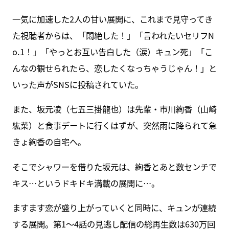
一気に加速した2人の甘い展開に、これまで見守ってき
た視聴者からは、「悶絶した！」「言われたいセリフN
o.1！」「やっとお互い告白した（涙）キュン死」「こ
んなの観せられたら、恋したくなっちゃうじゃん！」と
いった声がSNSに投稿されていた。
また、坂元凌（七五三掛龍也）は先輩・市川絢香（山崎
紘菜）と食事デートに行くはずが、突然雨に降られて急
きょ絢香の自宅へ。
そこでシャワーを借りた坂元は、絢香とあと数センチで
キス…というドキドキ満載の展開に…。
ますます恋が盛り上がっていくと同時に、キュンが連続
する展開。第1～4話の見逃し配信の総再生数は630万回