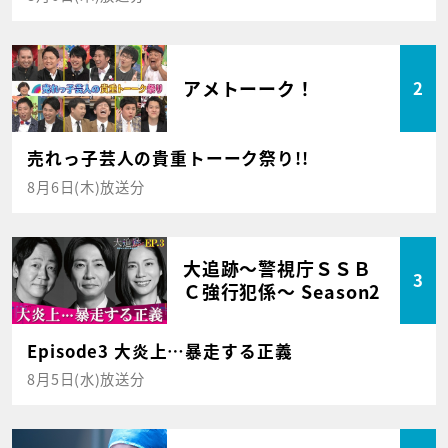
アメトーーク！
2
売れっ子芸人の貴重トーーク祭り!!
8月6日(木)放送分
大追跡～警視庁ＳＳＢ
3
Ｃ強行犯係～ Season2
Episode3 大炎上…暴走する正義
8月5日(水)放送分