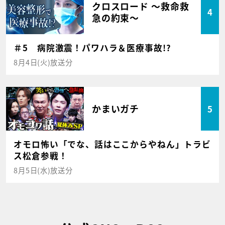
クロスロード ～救命救
4
急の約束～
＃5 病院激震！パワハラ＆医療事故!?
8月4日(火)放送分
かまいガチ
5
オモロ怖い「でな、話はここからやねん」トラビ
ス松倉参戦！
8月5日(水)放送分