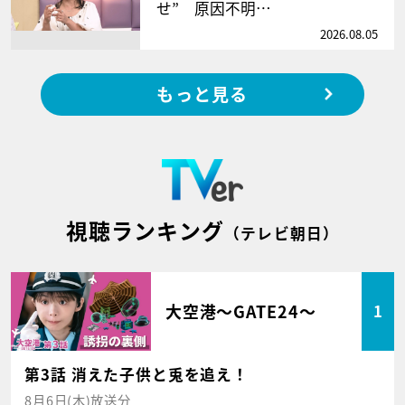
せ” 原因不明…
2026.08.05
もっと見る
視聴ランキング
（テレビ朝日）
大空港～GATE24～
1
第3話 消えた子供と兎を追え！
8月6日(木)放送分