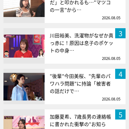
だ」と叩かれるも…“マツコ
の一言”から…
2026.08.05
3
川田裕美、洗濯物がなぜか真
っ赤に！原因は息子のポケッ
トの中身…
2026.08.05
4
“後輩”今田美桜、“先輩のパ
ワハラ問題”に持論「被害者
の話だけで…
2026.08.05
5
加藤夏希、7歳長男の連絡帳
に書かれた衝撃の“お知ら