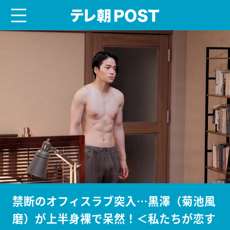
menu
テレ朝POST
禁断のオフィスラブ突入…黒澤（菊池風
磨）が上半身裸で呆然！＜私たちが恋す