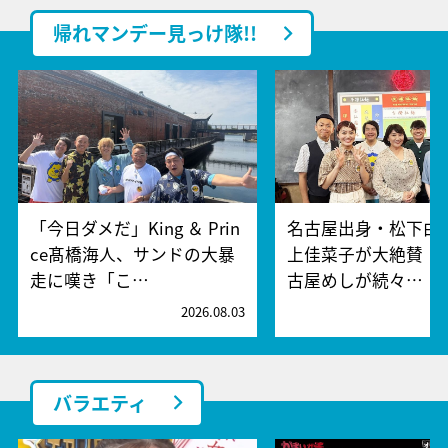
帰れマンデー見っけ隊!!
「今日ダメだ」King ＆ Prin
名古屋出身・松下由
ce髙橋海人、サンドの大暴
上佳菜子が大絶賛！
走に嘆き「こ…
古屋めしが続々…
2026.08.03
2
バラエティ