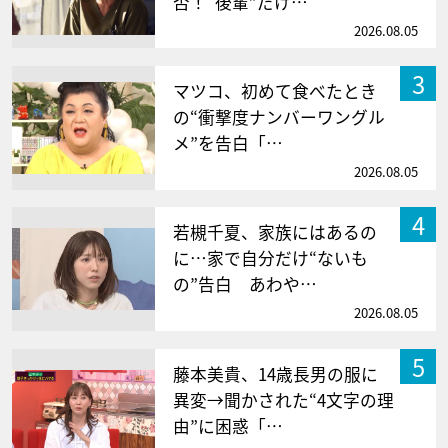
否！“後輩”だけ…
2026.08.05
3
マツコ、初めて食べたとき
の“衝撃度ナンバーワングル
メ”を告白「…
2026.08.05
4
若槻千夏、家族にはあるの
に…家で自分だけ“ないも
の”告白 あわや…
2026.08.05
5
藤本美貴、14歳長男の服に
異変→聞かされた“4文字の理
由”に困惑「…