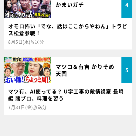
かまいガチ
4
オモロ怖い「でな、話はここからやねん」トラビ
ス松倉参戦！
8月5日(水)放送分
マツコ＆有吉 かりそめ
5
天国
マツ有、AI使ってる？ U字工事の敵情視察 長崎
編 熊プロ、料理を習う
7月31日(金)放送分