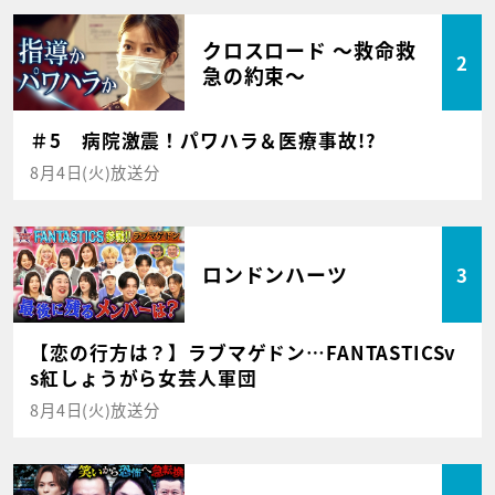
クロスロード ～救命救
2
急の約束～
＃5 病院激震！パワハラ＆医療事故!?
8月4日(火)放送分
ロンドンハーツ
3
【恋の行方は？】ラブマゲドン…FANTASTICSv
s紅しょうがら女芸人軍団
8月4日(火)放送分