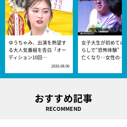
ゆうちゃみ、出演を熱望す
女子大生が初めての
る大人気番組を告白「オー
らしで“恐怖体験” 
ディション10回…
亡くなり…女性の…
2026.08.06
2
おすすめ記事
RECOMMEND