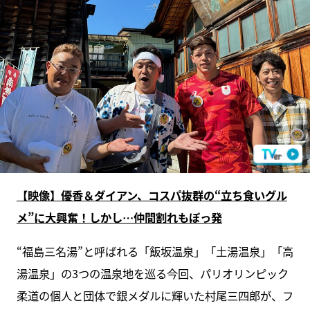
【映像】優香＆ダイアン、コスパ抜群の“立ち食いグル
メ”に大興奮！しかし…仲間割れもぼっ発
“福島三名湯”と呼ばれる「飯坂温泉」「土湯温泉」「高
湯温泉」の3つの温泉地を巡る今回、パリオリンピック
柔道の個人と団体で銀メダルに輝いた村尾三四郎が、フ