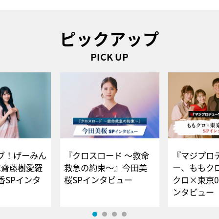
ピックアップ
PICK UP
ブ！げーみん
『クロスロード ～救命
『マジプロ
E齋藤樹愛羅
救急の約束～』今田美
ー、ももク
香SPインタ
桜SPインタビュー
クロ×東京0
ンタビュー