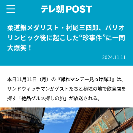
menu
テレ朝POST
柔道銀メダリスト・村尾三四郎、パリオ
リンピック後に起こした“珍事件”に一同
大爆笑！
2024.11.11
本日11月11日（月）の
『帰れマンデー見っけ隊!!』
は、
サンドウィッチマンがゲストたちと秘境の地で飲食店を
探す「絶品グルメ探しの旅」が放送される。