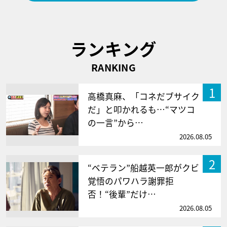
ランキング
RANKING
1
高橋真麻、「コネだブサイク
だ」と叩かれるも…“マツコ
の一言”から…
2026.08.05
2
“ベテラン”船越英一郎がクビ
覚悟のパワハラ謝罪拒
否！“後輩”だけ…
2026.08.05