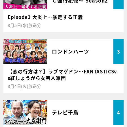
Ｃ強行犯係～ Season2
Episode3 大炎上…暴走する正義
8月5日(水)放送分
ロンドンハーツ
3
【恋の行方は？】ラブマゲドン…FANTASTICSv
s紅しょうがら女芸人軍団
8月4日(火)放送分
テレビ千鳥
4