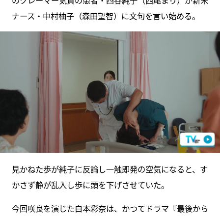
ナース・中村柚子（森田望智）に文句を言い始める。
見かねた歩が純子に反論し一触即発の空気になると、す
かさず静が乱入し歩に頭を下げさせていた。
今回咲良を演じた白本彩奈は、かつてドラマ『最後から