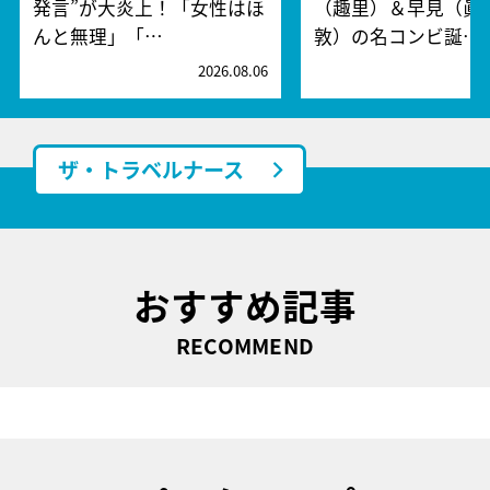
発言”が大炎上！「女性はほ
（趣里）＆早見（眞
んと無理」「…
敦）の名コンビ誕…
2026.08.06
2
ザ・トラベルナース
おすすめ記事
RECOMMEND