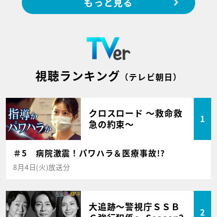
もっと見る
視聴ランキング
（テレビ朝日）
クロスロード ～救命救
1
急の約束～
＃5 病院激震！パワハラ＆医療事故!?
8月4日(火)放送分
大追跡～警視庁ＳＳＢ
2