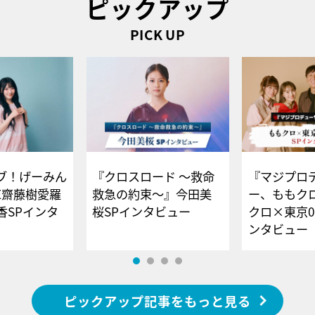
ピックアップ
PICK UP
ブ！げーみん
『クロスロード ～救命
『マジプロ
E齋藤樹愛羅
救急の約束～』今田美
ー、ももク
香SPインタ
桜SPインタビュー
クロ×東京0
ンタビュー
ピックアップ記事をもっと見る