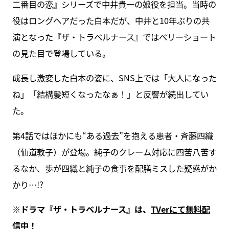
二番目の恋』シリーズで中井貴一の娘役を担当。当時の
役はロングヘアだった白本だが、中井と10年ぶりの共
演となった『ザ・トラベルナース』ではベリーショート
の見た目で登場している。
成長し激変した白本の姿に、SNS上では「大人になった
ね」「結構髪短くなったなぁ！」と反響が続出してい
た。
第4話ではほかにも“ある過去”を抱える患者・斉藤四織
（仙道敦子）が登場。純子のクレーム対応に四苦八苦す
るなか、歩が四織と純子の食事を配膳ミスした疑惑がか
かり…!?
※ドラマ『ザ・トラベルナース』は、
TVerにて無料配
信中
！