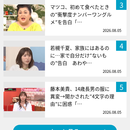
3
マツコ、初めて食べたとき
の“衝撃度ナンバーワングル
メ”を告白「…
2026.08.05
4
若槻千夏、家族にはあるの
に…家で自分だけ“ないも
の”告白 あわや…
2026.08.05
5
藤本美貴、14歳長男の服に
異変→聞かされた“4文字の理
由”に困惑「…
2026.08.05