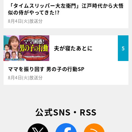
「タイムスリッパー大左衛門」江戸時代から大悟
似の侍がやってきた!?
8月4日(火)放送分
夫が寝たあとに
5
ママを振り回す 男の子の行動SP
8月4日(火)放送分
公式SNS・RSS
twitter
facebook
rss