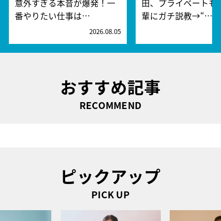
意外すぎる本音が爆発！一
田、プライベートも
番やりたい仕事は…
輩にガチ説教→“…
2026.08.05
2
おすすめ記事
RECOMMEND
ピックアップ
PICK UP