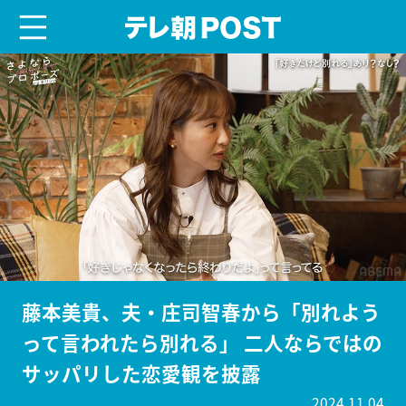
menu
テレ朝POST
藤本美貴、夫・庄司智春から「別れよう
って言われたら別れる」 二人ならではの
サッパリした恋愛観を披露
2024.11.04