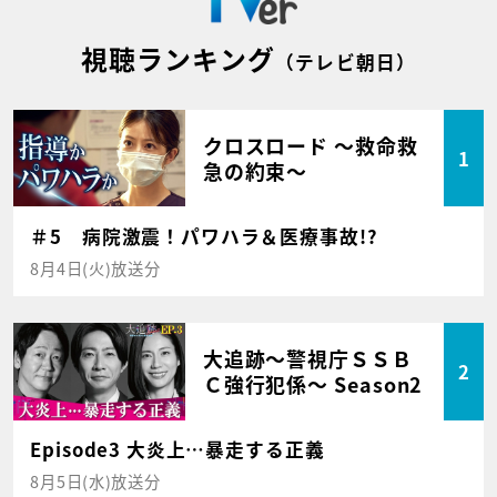
視聴ランキング
（テレビ朝日）
クロスロード ～救命救
1
急の約束～
＃5 病院激震！パワハラ＆医療事故!?
8月4日(火)放送分
大追跡～警視庁ＳＳＢ
2
Ｃ強行犯係～ Season2
Episode3 大炎上…暴走する正義
8月5日(水)放送分