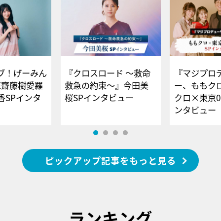
ブ！げーみん
『クロスロード ～救命
『マジプロ
E齋藤樹愛羅
救急の約束～』今田美
ー、ももク
香SPインタ
桜SPインタビュー
クロ×東京0
ンタビュー
ピックアップ記事をもっと見る
ランキング