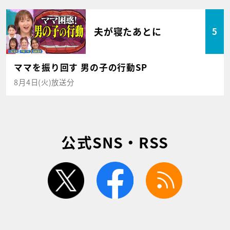
夫が寝たあとに
5
ママを振り回す 男の子の行動SP
8月4日(火)放送分
公式SNS・RSS
twitter
facebook
rss