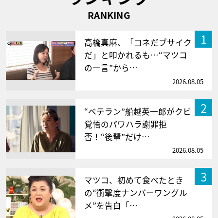
RANKING
1
高橋真麻、「コネだブサイク
だ」と叩かれるも…“マツコ
の一言”から…
2026.08.05
2
“ベテラン”船越英一郎がクビ
覚悟のパワハラ謝罪拒
否！“後輩”だけ…
2026.08.05
3
マツコ、初めて食べたとき
の“衝撃度ナンバーワングル
メ”を告白「…