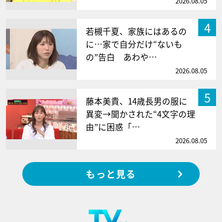
2026.08.05
4
若槻千夏、家族にはあるの
に…家で自分だけ“ないも
の”告白 あわや…
2026.08.05
5
藤本美貴、14歳長男の服に
異変→聞かされた“4文字の理
由”に困惑「…
2026.08.05
もっと見る