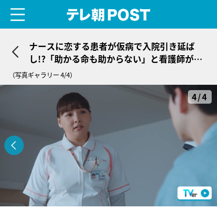
menu
テレ朝POST
ナースに恋する患者が仮病で入院引き延ば
し!?「助かる命も助からない」と看護師が必
死の訴え＜ザ・トラベルナース＞
（写真ギャラリー 4/4）
4/4