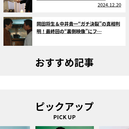
2024.12.20
サムネイル
岡田将生＆中井貴一“ガチ決裂”の真相判
明！最終回の“裏側映像”にフ…
おすすめ記事
ピックアップ
PICK UP