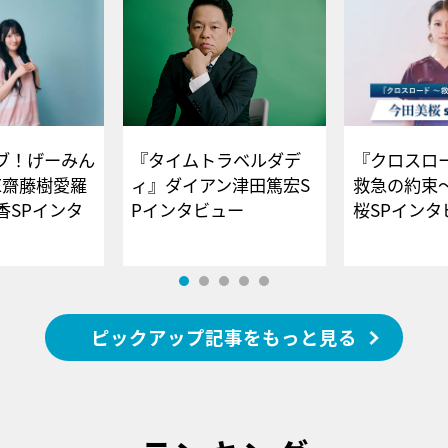
ブ！げーみん
『タイムトラベルダデ
『クロスロー
E齋藤樹愛羅
ィ』ダイアン津田篤宏S
救急の約束
香SPインタ
Pインタビュー
桜SPイ
ピックアップ記事をもっと見る