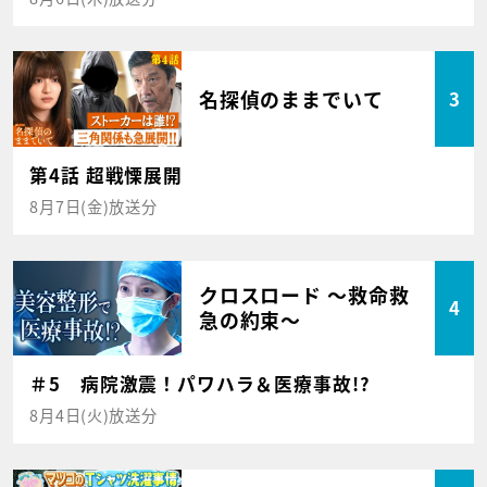
名探偵のままでいて
3
第4話 超戦慄展開
8月7日(金)放送分
クロスロード ～救命救
4
急の約束～
＃5 病院激震！パワハラ＆医療事故!?
8月4日(火)放送分