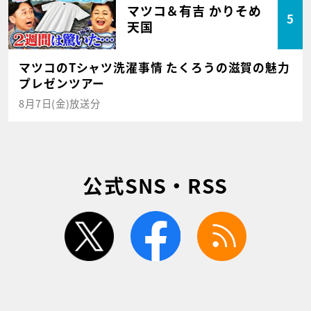
マツコ＆有吉 かりそめ
5
天国
マツコのTシャツ洗濯事情 たくろうの滋賀の魅力
プレゼンツアー
8月7日(金)放送分
公式SNS・RSS
twitter
facebook
rss