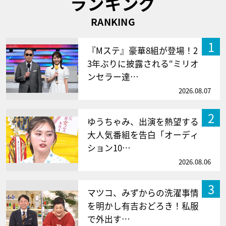
ランキング
RANKING
1
『Mステ』豪華8組が登場！2
3年ぶりに披露される“ミリオ
ンセラー達…
2026.08.07
2
ゆうちゃみ、出演を熱望する
大人気番組を告白「オーディ
ション10…
2026.08.06
3
マツコ、みずからの洗濯事情
を明かし有吉おどろき！私服
で外出す…