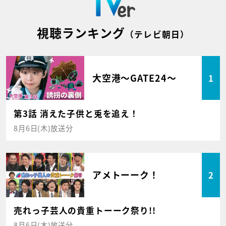
視聴ランキング
（テレビ朝日）
大空港～GATE24～
1
第3話 消えた子供と兎を追え！
8月6日(木)放送分
アメトーーク！
2
売れっ子芸人の貴重トーーク祭り!!
8月6日(木)放送分