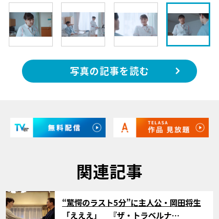
写真の記事を読む
関連記事
サムネイル
“驚愕のラスト5分”に主人公・岡田将生
「えええ」 『ザ・トラベルナ…