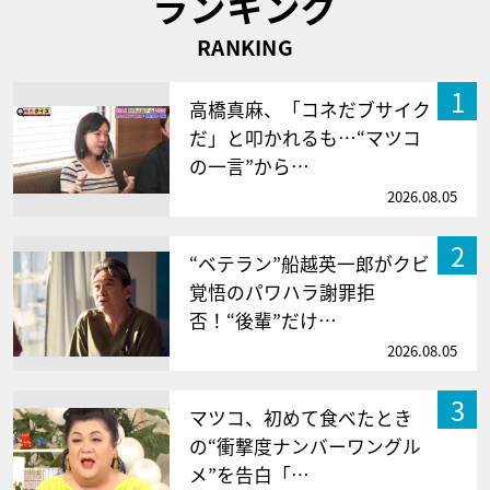
ランキング
RANKING
1
高橋真麻、「コネだブサイク
だ」と叩かれるも…“マツコ
の一言”から…
2026.08.05
2
“ベテラン”船越英一郎がクビ
覚悟のパワハラ謝罪拒
否！“後輩”だけ…
2026.08.05
3
マツコ、初めて食べたとき
の“衝撃度ナンバーワングル
メ”を告白「…