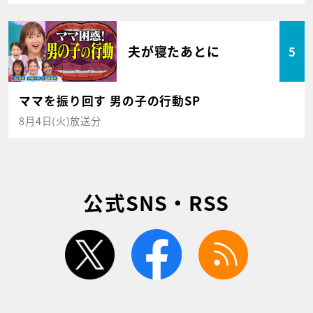
夫が寝たあとに
5
ママを振り回す 男の子の行動SP
8月4日(火)放送分
公式SNS・RSS
twitter
facebook
rss