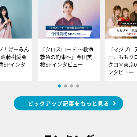
ブ！げーみん
『クロスロード ～救命
『マジプロ
E齋藤樹愛羅
救急の約束～』今田美
ー、ももク
香SPインタ
桜SPインタビュー
クロ×東京0
ンタビュー
ピックアップ記事をもっと見る