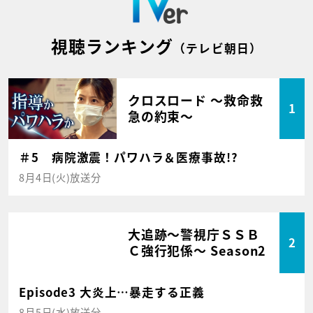
視聴ランキング
（テレビ朝日）
クロスロード ～救命救
1
急の約束～
＃5 病院激震！パワハラ＆医療事故!?
8月4日(火)放送分
大追跡～警視庁ＳＳＢ
2
Ｃ強行犯係～ Season2
Episode3 大炎上…暴走する正義
8月5日(水)放送分