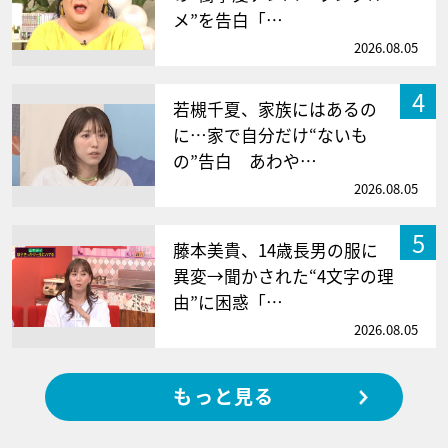
メ”を告白「…
2026.08.05
4
若槻千夏、家族にはあるの
に…家で自分だけ“ないも
の”告白 あわや…
2026.08.05
5
藤本美貴、14歳長男の服に
異変→聞かされた“4文字の理
由”に困惑「…
2026.08.05
もっと見る