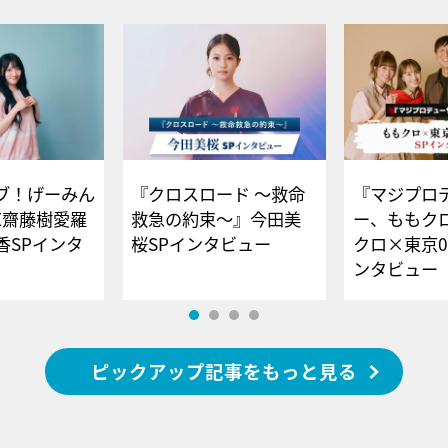
ブ！げーみん
『クロスロード ～救命
『マジプロ
E齋藤樹愛羅
救急の約束～』今田美
ー、ももク
香SPインタ
桜SPインタビュー
クロ×東京0
ンタビュー
ピックアップ記事をもっと見る