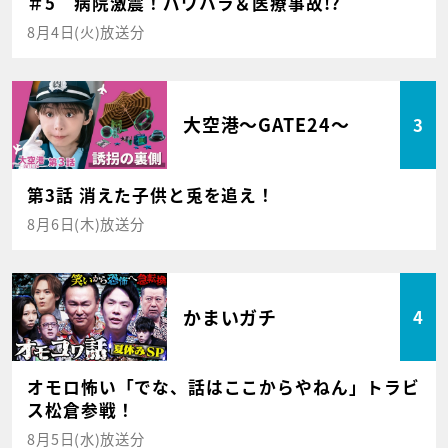
＃5 病院激震！パワハラ＆医療事故!?
8月4日(火)放送分
大空港～GATE24～
3
第3話 消えた子供と兎を追え！
8月6日(木)放送分
かまいガチ
4
オモロ怖い「でな、話はここからやねん」トラビ
ス松倉参戦！
8月5日(水)放送分