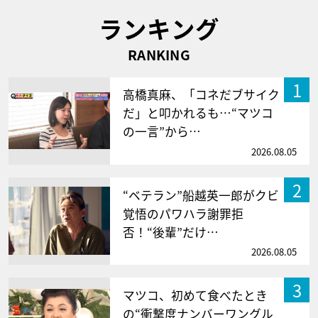
ランキング
RANKING
1
高橋真麻、「コネだブサイク
だ」と叩かれるも…“マツコ
の一言”から…
2026.08.05
2
“ベテラン”船越英一郎がクビ
覚悟のパワハラ謝罪拒
否！“後輩”だけ…
2026.08.05
3
マツコ、初めて食べたとき
の“衝撃度ナンバーワングル