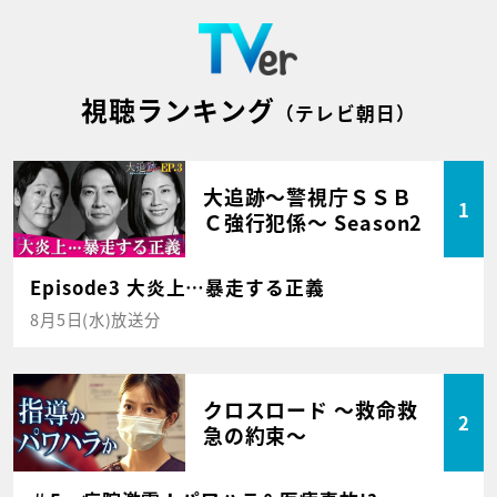
視聴ランキング
（テレビ朝日）
大追跡～警視庁ＳＳＢ
1
Ｃ強行犯係～ Season2
Episode3 大炎上…暴走する正義
8月5日(水)放送分
クロスロード ～救命救
2
急の約束～