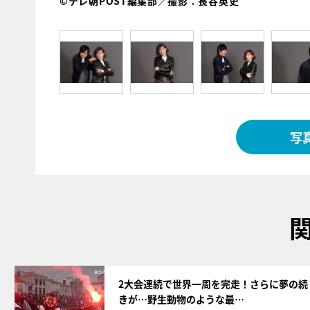
©テレ朝POST編集部／撮影：長谷英史
写
サムネイル
2大会連続で世界一周を完走！さらに夢の続
きが…野生動物のような最…