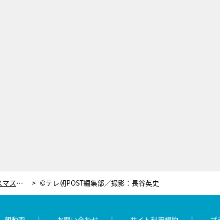
塚本高史が「濃厚不倫」に挑んだクリスマス、“妻”の仲里依紗は？【ホリデイラブ・SPインタビュー】
©テレ朝POST編集部／撮影：長谷英史
レ朝動画
お問い合わせ
サイト利用規約
プ