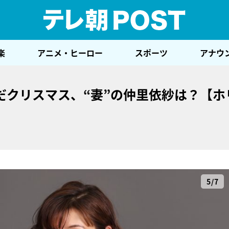
テレ
楽
アニメ・ヒーロー
スポーツ
アナウ
だクリスマス、“妻”の仲里依紗は？【ホ
5/7