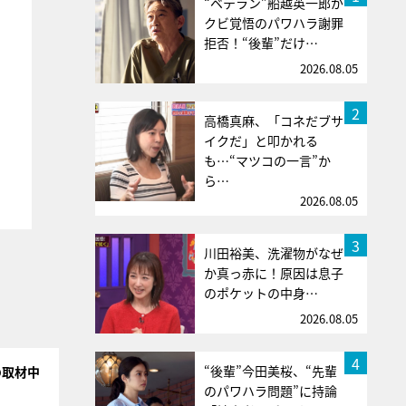
“ベテラン”船越英一郎が
クビ覚悟のパワハラ謝罪
拒否！“後輩”だけ…
2026.08.05
2
高橋真麻、「コネだブサ
イクだ」と叩かれる
も…“マツコの一言”か
ら…
2026.08.05
3
川田裕美、洗濯物がなぜ
か真っ赤に！原因は息子
のポケットの中身…
2026.08.05
4
“後輩”今田美桜、“先輩
の取材中
のパワハラ問題”に持論