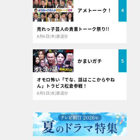
アメトーーク！
4
売れっ子芸人の貴重トーーク祭り!!
8月6日(木)放送分
かまいガチ
5
オモロ怖い「でな、話はここからやね
ん」トラビス松倉参戦！
8月5日(水)放送分