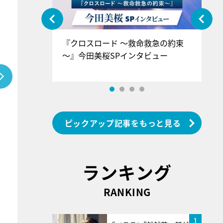
ぐ』＝LOV
『クロスロード ～救命救急の約束
『
香SPインタ
～』今田美桜SPインタビュー
ロ
ン
ピックアップ記事をもっと見る
ランキング
RANKING
1