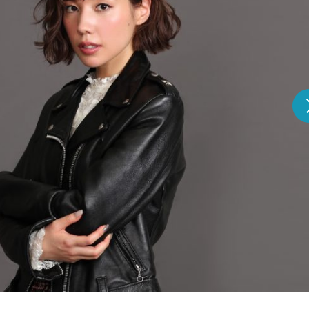
『アイ＝ラブ！げーみん
E齋藤樹愛羅＆佐々木舞
ビュー