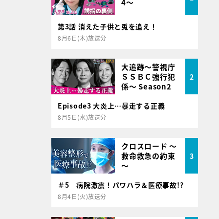
4～
第3話 消えた子供と兎を追え！
8月6日(木)放送分
大追跡～警視庁
ＳＳＢＣ強行犯
2
係～ Season2
Episode3 大炎上…暴走する正義
8月5日(水)放送分
クロスロード ～
救命救急の約束
3
～
＃5 病院激震！パワハラ＆医療事故!?
8月4日(火)放送分