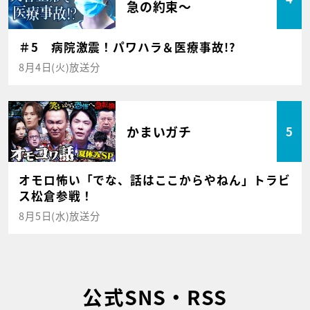
急の約束～
＃5 病院激震！パワハラ＆医療事故!?
8月4日(火)放送分
かまいガチ
5
オモロ怖い「でな、話はここからやねん」トラビ
ス松倉参戦！
8月5日(水)放送分
公式SNS・RSS