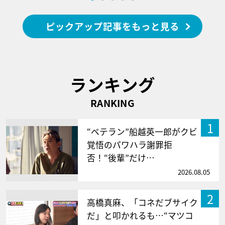
ピックアップ記事をもっと見る
ランキング
RANKING
1
“ベテラン”船越英一郎がクビ
覚悟のパワハラ謝罪拒
否！“後輩”だけ…
2026.08.05
2
高橋真麻、「コネだブサイク
だ」と叩かれるも…“マツコ