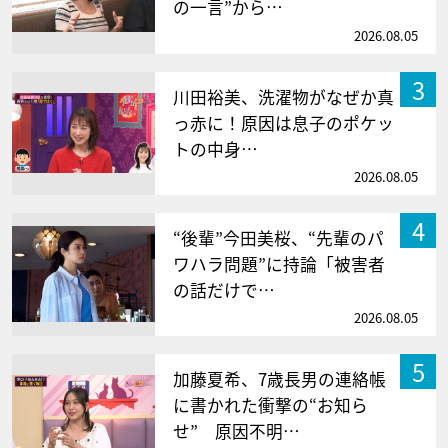
の一言”から…
2026.08.05
3
川田裕美、洗濯物がなぜか真
っ赤に！原因は息子のポケッ
トの中身…
2026.08.05
4
“後輩”今田美桜、“先輩のパ
ワハラ問題”に持論「被害者
の話だけで…
2026.08.05
5
加藤夏希、7歳長男の連絡帳
に書かれた衝撃の“お知ら
せ” 原因不明…