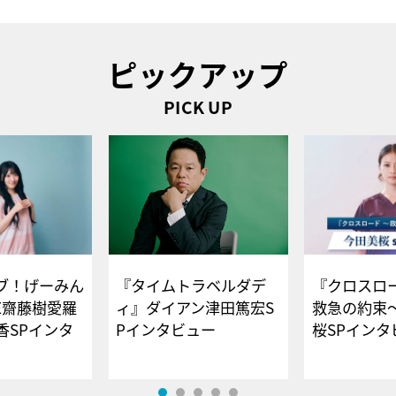
ピックアップ
PICK UP
ブ！げーみん
『タイムトラベルダデ
『クロスロー
E齋藤樹愛羅
ィ』ダイアン津田篤宏S
救急の約束
香SPインタ
Pインタビュー
桜SPイ