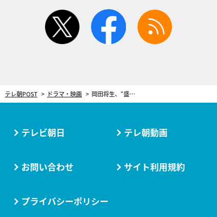
twitter
facebook
rss
テレ朝POST
ドラマ・映画
岡田将生、“盛大勘違い”にほっこり！寝坊をして急いで出勤するも…まさかのオチ＜ザ・トラベルナース＞
テレビ朝日
テレ朝動画
お問い合わせ
サイト利用規約
プライバシーポリシー