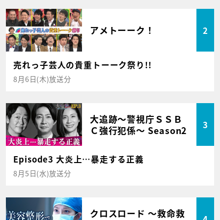
アメトーーク！
2
売れっ子芸人の貴重トーーク祭り!!
8月6日(木)放送分
大追跡～警視庁ＳＳＢ
3
Ｃ強行犯係～ Season2
Episode3 大炎上…暴走する正義
8月5日(水)放送分
クロスロード ～救命救
4