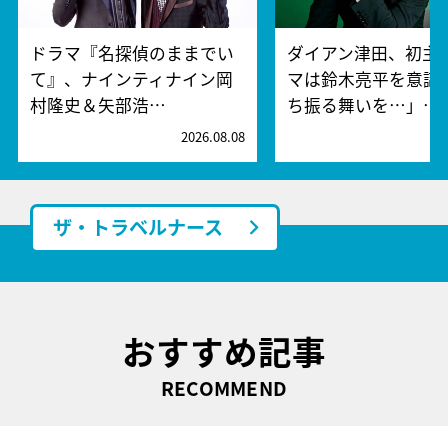
ドラマ『名探偵のままでい
ダイアン津田、初主
て』、ナインティナイン岡
マは鈴木亮平を意識!
村隆史＆矢部浩…
ち振る舞いを…」…
2026.08.08
2
ザ・トラベルナース
おすすめ記事
RECOMMEND