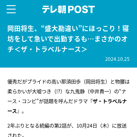
menu
テレ朝POST
岡田将生、“盛大勘違い”にほっこり！寝
坊をして急いで出勤するも…まさかのオ
チ＜ザ・トラベルナース＞
2024.10.25
優秀だがプライドの高い那須田歩（岡田将生）と物腰は
柔らかいが大嘘つき（!?）な九鬼静（中井貴一）の“ナ
ース・コンビ”が話題を呼んだドラマ『
ザ・トラベルナ
ース
』。
2年ぶりとなる続編の第2話が、10月24日（木）に放送
された。