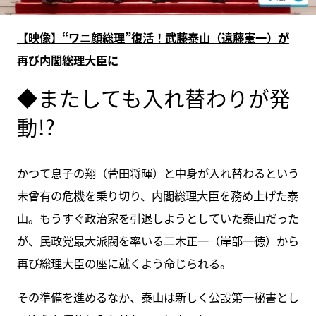
【映像】“ワニ顔総理”復活！武藤泰山（遠藤憲一）が
再び内閣総理大臣に
◆またしても入れ替わりが発
動!?
かつて息子の翔（菅田将暉）と中身が入れ替わるという
未曾有の危機を乗り切り、内閣総理大臣を務め上げた泰
山。もうすぐ政治家を引退しようとしていた泰山だった
が、民政党最大派閥を率いる二木正一（岸部一徳）から
再び総理大臣の座に就くよう命じられる。
その準備を進めるなか、泰山は新しく公設第一秘書とし