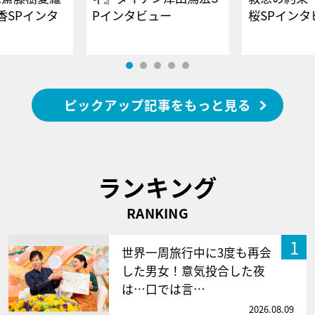
香SPインタ
Pインタビュー
桜SPイ
ピックアップ記事をもっと見る
ランキング
RANKING
1
世界一周旅行中に3度も再会
した男女！意気投合した夜
は…口では言…
2026.08.09