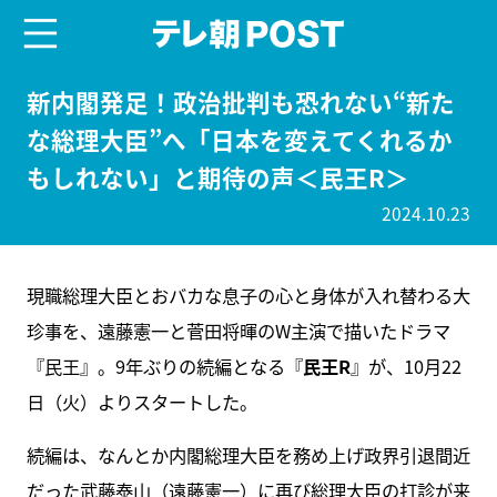
menu
テレ朝POST
新内閣発足！政治批判も恐れない“新た
な総理大臣”へ「日本を変えてくれるか
もしれない」と期待の声＜民王R＞
2024.10.23
現職総理大臣とおバカな息子の心と身体が入れ替わる大
珍事を、遠藤憲一と菅田将暉のW主演で描いたドラマ
『民王』。9年ぶりの続編となる『
民王R
』が、10月22
日（火）よりスタートした。
続編は、なんとか内閣総理大臣を務め上げ政界引退間近
だった武藤泰山（遠藤憲一）に再び総理大臣の打診が来