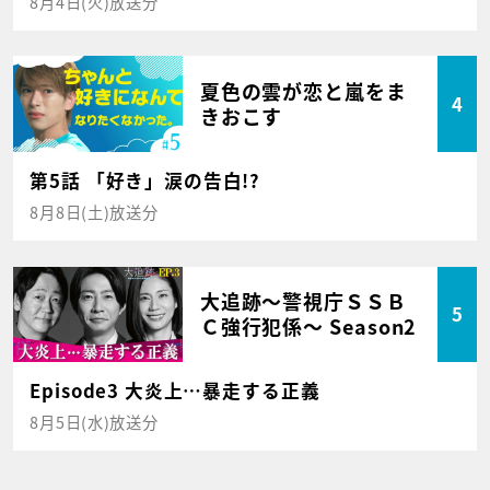
8月4日(火)放送分
夏色の雲が恋と嵐をま
4
きおこす
第5話 「好き」涙の告白!?
8月8日(土)放送分
大追跡～警視庁ＳＳＢ
5
Ｃ強行犯係～ Season2
Episode3 大炎上…暴走する正義
8月5日(水)放送分