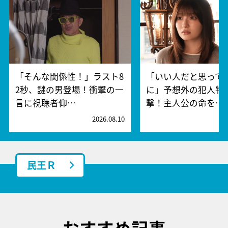
「そんな関係性！」ラスト8
「いい人だと思って
2秒、謎の男登場！衝撃の一
に」予想外の犯人判
言に視聴者仰…
撃！主人公の命を…
2026.08.10
2
民王Ｒ
おすすめ記事