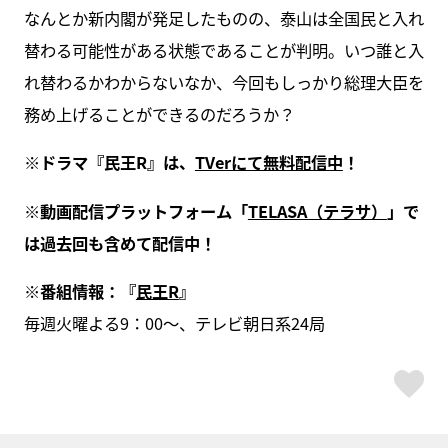
なんとか新内閣が発足したものの、泰山は全国民と入れ
替わる可能性がある状態であることが判明。いつ誰と入
れ替わるかわからないなか、今回もしっかり総理大臣を
務め上げることができるのだろうか？
※ドラマ『民王R』は、
TVerにて無料配信中
！
※動画配信プラットフォーム「
TELASA（テラサ）
」で
は過去回も含めて配信中！
※番組情報：『
民王R
』
毎週火曜よる9：00～、テレビ朝日系24局
ス