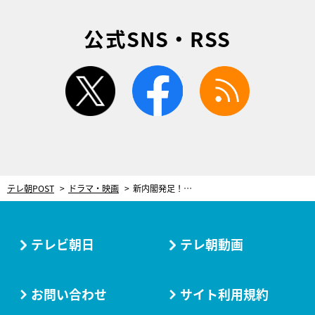
公式SNS・RSS
twitter
facebook
rss
テレ朝POST
ドラマ・映画
新内閣発足！政治批判も恐れない“新たな総理大臣”へ「日本を変えてくれるかもしれない」と期待の声＜民王R＞
テレビ朝日
テレ朝動画
お問い合わせ
サイト利用規約