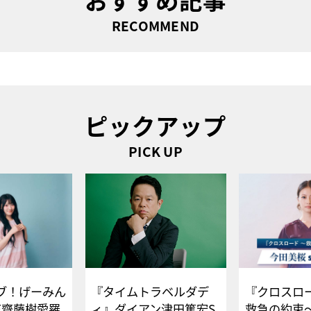
RECOMMEND
ピックアップ
PICK UP
ブ！げーみん
『タイムトラベルダデ
『クロスロー
E齋藤樹愛羅
ィ』ダイアン津田篤宏S
救急の約束