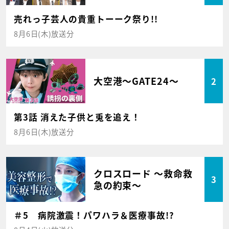
売れっ子芸人の貴重トーーク祭り!!
8月6日(木)放送分
大空港～GATE24～
2
第3話 消えた子供と兎を追え！
8月6日(木)放送分
クロスロード ～救命救
3
急の約束～
＃5 病院激震！パワハラ＆医療事故!?