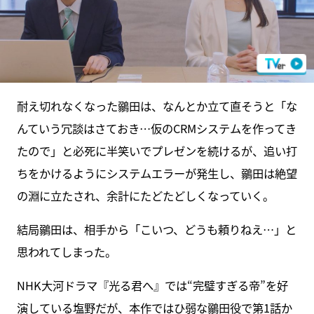
耐え切れなくなった鶸田は、なんとか立て直そうと「な
んていう冗談はさておき…仮のCRMシステムを作ってき
たので」と必死に半笑いでプレゼンを続けるが、追い打
ちをかけるようにシステムエラーが発生し、鶸田は絶望
の淵に立たされ、余計にたどたどしくなっていく。
結局鶸田は、相手から「こいつ、どうも頼りねえ…」と
思われてしまった。
NHK大河ドラマ『光る君へ』では“完璧すぎる帝”を好
演している塩野だが、本作ではひ弱な鶸田役で第1話か