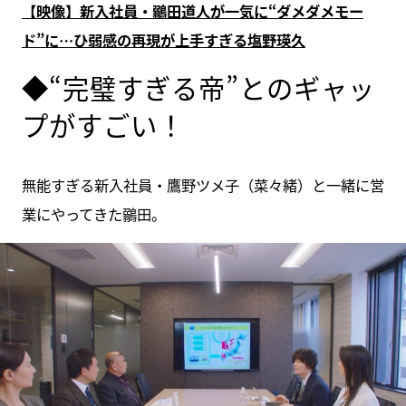
【映像】新入社員・鶸田道人が一気に“ダメダメモー
ド”に…ひ弱感の再現が上手すぎる塩野瑛久
◆“完璧すぎる帝”とのギャッ
プがすごい！
無能すぎる新入社員・鷹野ツメ子（菜々緒）と一緒に営
業にやってきた鶸田。