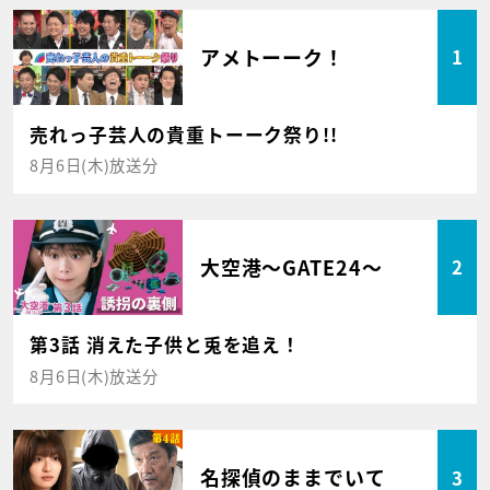
アメトーーク！
1
売れっ子芸人の貴重トーーク祭り!!
8月6日(木)放送分
大空港～GATE24～
2
第3話 消えた子供と兎を追え！
8月6日(木)放送分
名探偵のままでいて
3