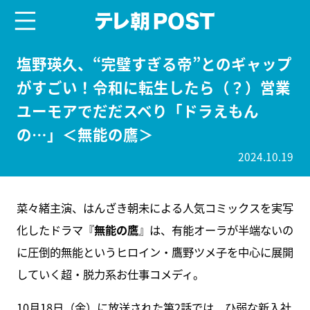
menu
テレ朝POST
塩野瑛久、“完璧すぎる帝”とのギャップ
がすごい！令和に転生したら（？）営業
ユーモアでだだスベり「ドラえもん
の…」＜無能の鷹＞
2024.10.19
菜々緒主演、はんざき朝未による人気コミックスを実写
化したドラマ『
無能の鷹
』は、有能オーラが半端ないの
に圧倒的無能というヒロイン・鷹野ツメ子を中心に展開
していく超・脱力系お仕事コメディ。
10月18日（金）に放送された第2話では、ひ弱な新入社