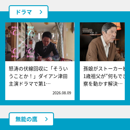
ドラマ
怒涛の伏線回収に「そうい
孫娘がストーカー被
うことか！」ダイアン津田
1歳祖父が“何もでき
主演ドラマで第1…
察を動かす解決…
2026.08.09
2
無能の鷹