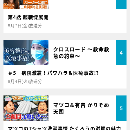
第4話 超戦慄展開
8月7日(金)放送分
クロスロード ～救命救
4
急の約束～
＃5 病院激震！パワハラ＆医療事故!?
8月4日(火)放送分
マツコ＆有吉 かりそめ
5
天国
マツコのTシャツ洗濯事情 たくろうの滋賀の魅力