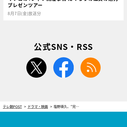
プレゼンツアー
8月7日(金)放送分
公式SNS・RSS
twitter
facebook
rss
テレ朝POST
ドラマ・映画
塩野瑛久、“完璧すぎる帝”とのギャップがすごい！令和に転生したら（？）営業ユーモアでだだスベり「ドラえもんの…」＜無能の鷹＞