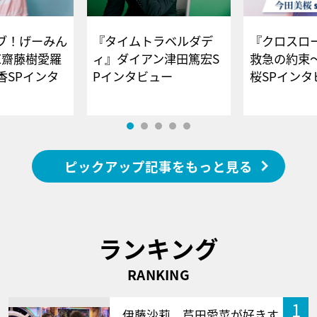
ブ！げーみん
『タイムトラベルダデ
『クロスロー
E齋藤樹愛羅
ィ』ダイアン津田篤宏S
救急の約束
香SPインタ
Pインタビュー
桜SPイ
ピックアップ記事をもっと見る
ランキング
RANKING
1
伊藤沙莉、芦田愛菜が好きす