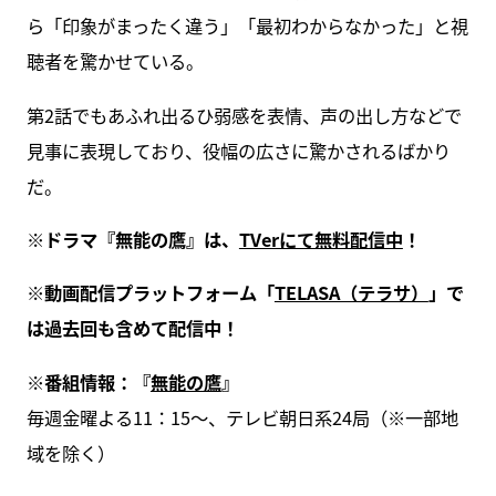
ら「印象がまったく違う」「最初わからなかった」と視
聴者を驚かせている。
第2話でもあふれ出るひ弱感を表情、声の出し方などで
見事に表現しており、役幅の広さに驚かされるばかり
だ。
※ドラマ『無能の鷹』は、
TVerにて無料配信中
！
※動画配信プラットフォーム「
TELASA（テラサ）
」で
は過去回も含めて配信中！
※番組情報：『
無能の鷹
』
毎週金曜よる11：15～、テレビ朝日系24局（※一部地
域を除く）