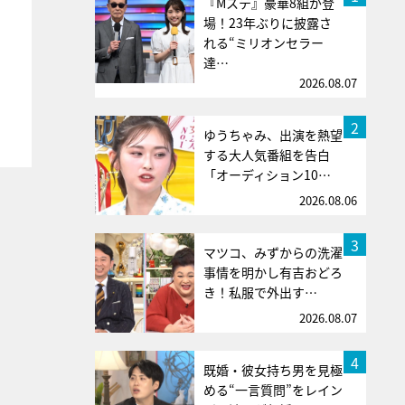
『Mステ』豪華8組が登
場！23年ぶりに披露さ
れる“ミリオンセラー
達…
2026.08.07
2
ゆうちゃみ、出演を熱望
する大人気番組を告白
「オーディション10…
2026.08.06
3
マツコ、みずからの洗濯
事情を明かし有吉おどろ
き！私服で外出す…
2026.08.07
4
既婚・彼女持ち男を見極
める“一言質問”をレイン