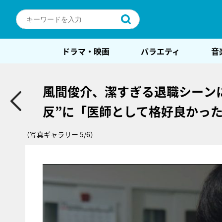
ドラマ・映画
バラエティ
音
風間俊介、潔すぎる退職シーン
反”に「医師として格好良かっ
（写真ギャラリー 5/6）