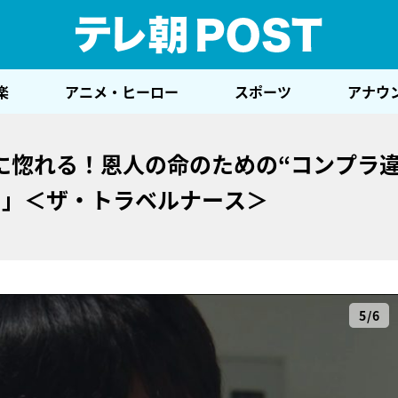
テレ
楽
アニメ・ヒーロー
スポーツ
アナウ
に惚れる！恩人の命のための“コンプラ
た」＜ザ・トラベルナース＞
5/6