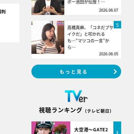
ボー池田が伝授！…
2026.08.07
相判
5
高橋真麻、「コネだブサ
イクだ」と叩かれる
も…“マツコの一言”か
ら…
2026.08.05
もっと見る
視聴ランキング
（テレビ朝日）
大空港～GATE2
1