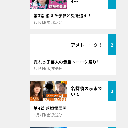
4～
第3話 消えた子供と兎を追え！
8月6日(木)放送分
アメトーーク！
2
売れっ子芸人の貴重トーーク祭り!!
8月6日(木)放送分
名探偵のままで
3
いて
第4話 超戦慄展開
8月7日(金)放送分