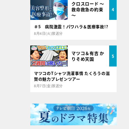
クロスロード ～
救命救急の約束
4
～
＃5 病院激震！パワハラ＆医療事故!?
8月4日(火)放送分
マツコ＆有吉 か
5
りそめ天国
マツコのTシャツ洗濯事情 たくろうの滋
賀の魅力プレゼンツアー
8月7日(金)放送分