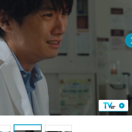
『アイ＝ラブ！げーみん
E齋藤樹愛羅＆佐々木舞
ビュー