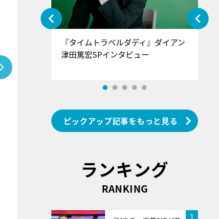
ぐ』＝LOV
『タイムトラベルダディ』ダイアン
『
香SPインタ
津田篤宏SPインタビュー
～
ピックアップ記事をもっと見る
ランキング
RANKING
1