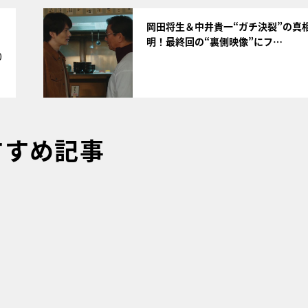
サムネイル
岡田将生＆中井貴一“ガチ決裂”の真
明！最終回の“裏側映像”にフ…
0
すすめ記事