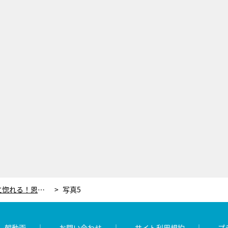
風間俊介、潔すぎる退職シーンに惚れる！恩人の命のための“コンプラ違反”に「医師として格好良かった」＜ザ・トラベルナース＞
写真5
レ朝動画
お問い合わせ
サイト利用規約
プ