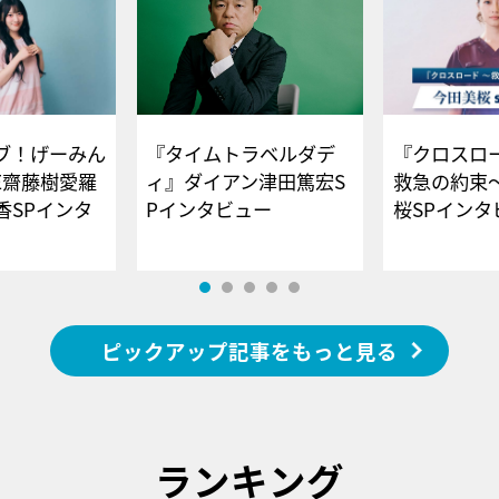
ブ！げーみん
『タイムトラベルダデ
『クロスロー
E齋藤樹愛羅
ィ』ダイアン津田篤宏S
救急の約束
香SPインタ
Pインタビュー
桜SPイ
ピックアップ記事をもっと見る
ランキング