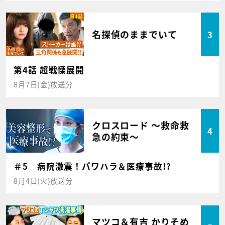
名探偵のままでいて
3
第4話 超戦慄展開
8月7日(金)放送分
クロスロード ～救命救
4
急の約束～
＃5 病院激震！パワハラ＆医療事故!?
8月4日(火)放送分
マツコ＆有吉 かりそめ