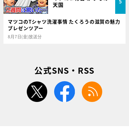
5
天国
マツコのTシャツ洗濯事情 たくろうの滋賀の魅力
プレゼンツアー
8月7日(金)放送分
公式SNS・RSS
twitter
facebook
rss