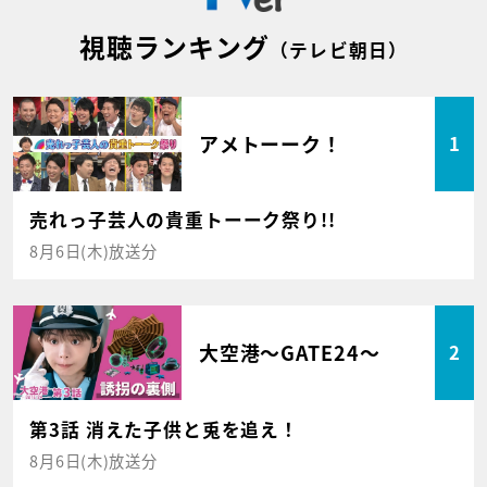
視聴ランキング
（テレビ朝日）
アメトーーク！
1
売れっ子芸人の貴重トーーク祭り!!
8月6日(木)放送分
大空港～GATE24～
2
第3話 消えた子供と兎を追え！
8月6日(木)放送分