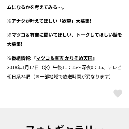
ムになるかを考えてみる…。
※アナタが叶えてほしい「欲望」大募集!
※マツコ＆有吉に聞いてほしい、トークしてほしい話を
大募集!
※番組情報:『
マツコ＆有吉 かりそめ天国
』
2018年1月17日（水）午後11：15～深夜0：15、テレビ
朝日系24局（※一部地域で放送時間が異なります）
ス
フォトギャラリー