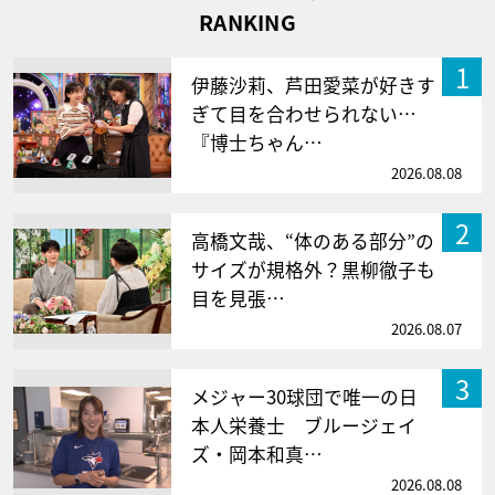
RANKING
1
伊藤沙莉、芦田愛菜が好きす
ぎて目を合わせられない…
『博士ちゃん…
2026.08.08
2
高橋文哉、“体のある部分”の
サイズが規格外？黒柳徹子も
目を見張…
2026.08.07
3
メジャー30球団で唯一の日
本人栄養士 ブルージェイ
ズ・岡本和真…
2026.08.08