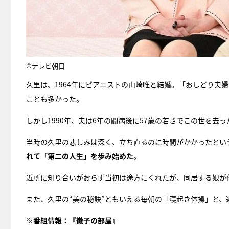
©テレビ朝日
久里は、1964年にピアニストの山崎唯と結婚。「おしどり夫
ことも多かった。
しかし1990年、夫は6年の闘病後に57歳の若さでこの世を去っ
当時の久里の悲しみは深く、立ち直るのに時間がかかったとい
れて「第二の人生」を歩み始めた
。
近所に知り合いがおらず当初は途方にくれたが、同居する娘が
また、久里の“美の秘訣”ともいえる毎朝の「寝起き体操」と
※番組情報：
『
徹子の部屋
』