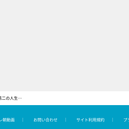
今年80歳の久里千春、東京離れ「第二の人生」。娘の手料理が近所との交流広げる
レ朝動画
お問い合わせ
サイト利用規約
プ