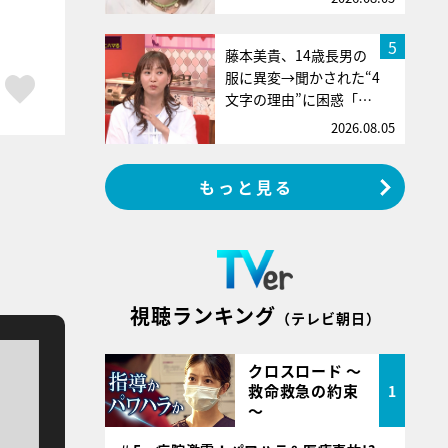
5
藤本美貴、14歳長男の
服に異変→聞かされた“4
ア
はてブ
スキボタン
文字の理由”に困惑「…
2026.08.05
もっと見る
視聴ランキング
（テレビ朝日）
クロスロード ～
救命救急の約束
1
～