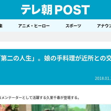
テレ
楽
アニメ・ヒーロー
スポーツ
アナウ
「第二の人生」。娘の手料理が近所との
2018.01.
コメンテーターとして活躍する久里千春が登場する。