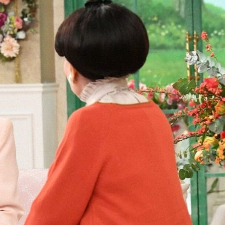
『アイ＝ラブ！げーみん
E齋藤樹愛羅＆佐々木舞
ビュー