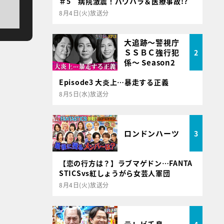
＃5 病院激震！パワハラ＆医療事故!?
8月4日(火)放送分
大追跡～警視庁
ＳＳＢＣ強行犯
2
係～ Season2
Episode3 大炎上…暴走する正義
8月5日(水)放送分
ロンドンハーツ
3
【恋の行方は？】ラブマゲドン…FANTA
STICSvs紅しょうがら女芸人軍団
8月4日(火)放送分