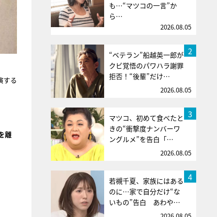
も…“マツコの一言”か
ら…
2026.08.05
2
“ベテラン”船越英一郎が
クビ覚悟のパワハラ謝罪
拒否！“後輩”だけ…
演する
2026.08.05
3
マツコ、初めて食べたと
きの“衝撃度ナンバーワ
を離
ングルメ”を告白「…
2026.08.05
4
若槻千夏、家族にはある
のに…家で自分だけ“な
いもの”告白 あわや…
2026.08.05