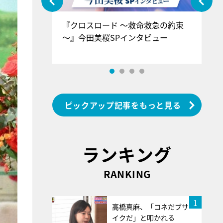
ぐ』＝LOV
『クロスロード ～救命救急の約束
『
香SPインタ
～』今田美桜SPインタビュー
ロ
ン
ピックアップ記事をもっと見る
ランキング
RANKING
1
高橋真麻、「コネだブサ
イクだ」と叩かれる