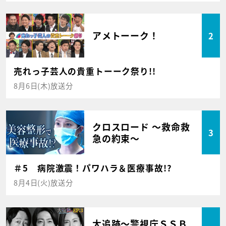
アメトーーク！
2
売れっ子芸人の貴重トーーク祭り!!
8月6日(木)放送分
クロスロード ～救命救
3
急の約束～
＃5 病院激震！パワハラ＆医療事故!?
8月4日(火)放送分
大追跡～警視庁ＳＳＢ