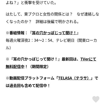
よね？」と衝撃を受けていた。
はたして、東ブクロと女性の関係とは？ なぜ連絡しな
くなったのか？ 詳細は後編で明かされる。
※番組情報：『
耳の穴かっぽじって聞け！
』
毎週火曜深夜2：34～2：54、テレビ朝日（関東ローカ
ル）
※『耳の穴かっぽじって聞け！』最新回は、
TVerにて
無料配信中
！（期間限定）
※動画配信プラットフォーム「
TELASA（テラサ）
」で
は過去回も含めて配信中！
ス