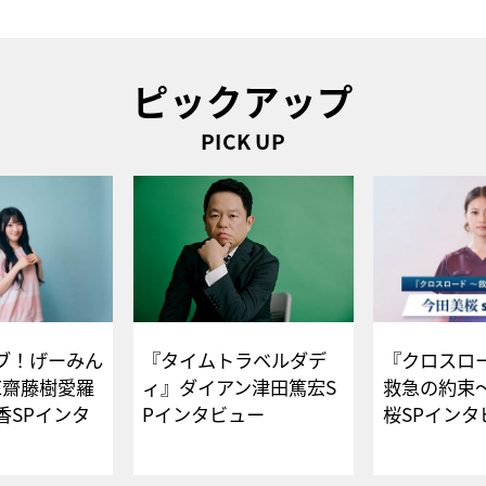
ピックアップ
PICK UP
ブ！げーみん
『タイムトラベルダデ
『クロスロー
E齋藤樹愛羅
ィ』ダイアン津田篤宏S
救急の約束
香SPインタ
Pインタビュー
桜SPイ