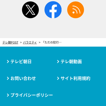
twitter
facebook
rss
テレ朝POST
バラエティ
「ただの犯行声明やないか！」東ブクロの“全てを知る男”から生々しい暴露…女性関係が丸裸に
テレビ朝日
テレ朝動画
お問い合わせ
サイト利用規約
プライバシーポリシー