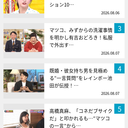
ション10…
2026.08.06
3
マツコ、みずからの洗濯事情
を明かし有吉おどろき！私服
で外出す…
2026.08.07
4
既婚・彼女持ち男を見極め
る“一言質問”をレインボー池
田が伝授！…
2026.08.07
5
高橋真麻、「コネだブサイク
だ」と叩かれるも…“マツコ
の一言”から…