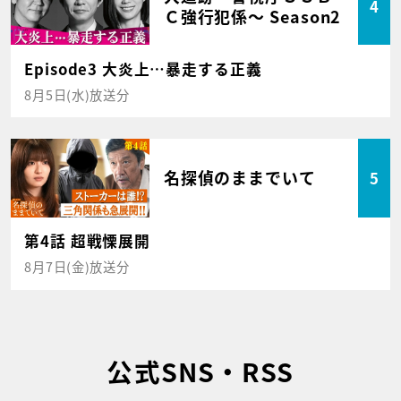
4
Ｃ強行犯係～ Season2
Episode3 大炎上…暴走する正義
8月5日(水)放送分
名探偵のままでいて
5
第4話 超戦慄展開
8月7日(金)放送分
公式SNS・RSS