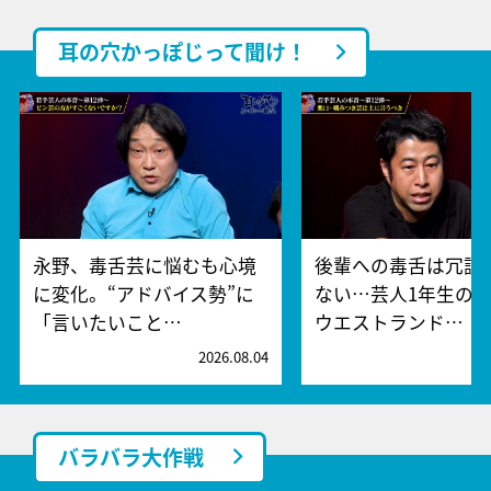
耳の穴かっぽじって聞け！
永野、毒舌芸に悩むも心境
後輩への毒舌は冗談
に変化。“アドバイス勢”に
ない…芸人1年生の“
「言いたいこと…
ウエストランド…
2026.08.04
2
バラバラ大作戦