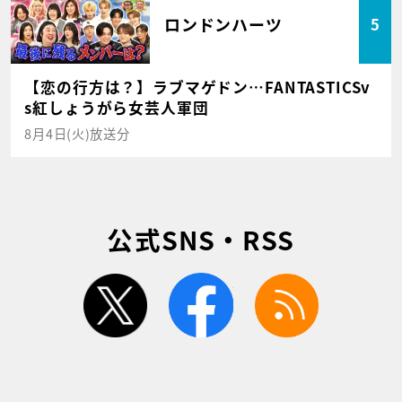
ロンドンハーツ
5
【恋の行方は？】ラブマゲドン…FANTASTICSv
s紅しょうがら女芸人軍団
8月4日(火)放送分
公式SNS・RSS
twitter
facebook
rss