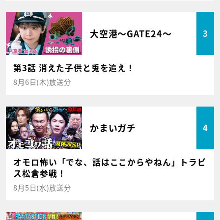
大空港～GATE24～
3
第3話 消えた子供と兎を追え！
8月6日(木)放送分
かまいガチ
4
オモロ怖い「でな、話はここからやねん」トラビ
ス松倉参戦！
8月5日(水)放送分