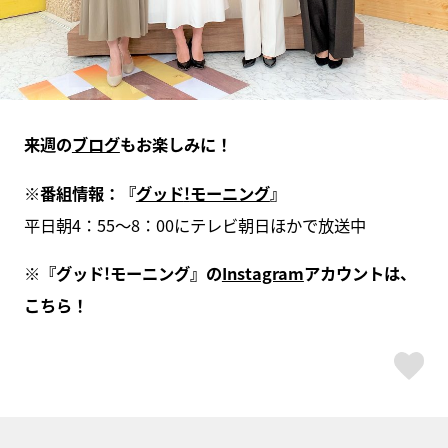
来週の
ブログ
もお楽しみに！
※
番組情報：『
グッド
!
モーニング
』
平日朝4：55～8：00にテレビ朝日ほかで放送中
※
『グッド
!
モーニング』の
Instagram
アカウントは、
こちら！
ス