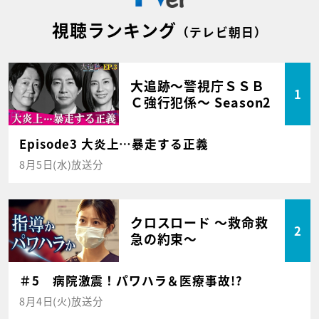
視聴ランキング
（テレビ朝日）
大追跡～警視庁ＳＳＢ
1
Ｃ強行犯係～ Season2
Episode3 大炎上…暴走する正義
8月5日(水)放送分
クロスロード ～救命救
2
急の約束～
＃5 病院激震！パワハラ＆医療事故!?
8月4日(火)放送分