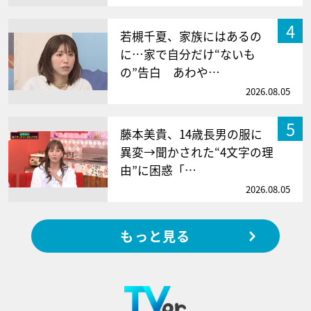
4
若槻千夏、家族にはあるの
に…家で自分だけ“ないも
の”告白 あわや…
2026.08.05
5
藤本美貴、14歳長男の服に
異変→聞かされた“4文字の理
由”に困惑「…
2026.08.05
もっと見る