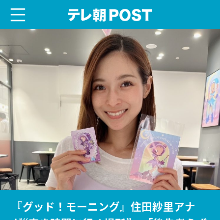
menu
テレ朝POST
『グッド！モーニング』住田紗里アナ