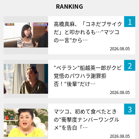
RANKING
1
高橋真麻、「コネだブサイク
だ」と叩かれるも…“マツコ
の一言”から…
2026.08.05
2
“ベテラン”船越英一郎がクビ
覚悟のパワハラ謝罪拒
否！“後輩”だけ…
2026.08.05
3
マツコ、初めて食べたとき
の“衝撃度ナンバーワングル
メ”を告白「…
2026.08.05