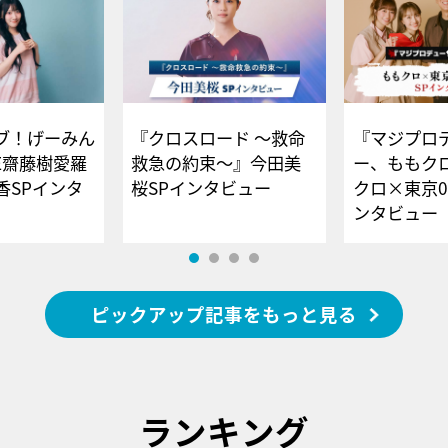
ブ！げーみん
『クロスロード ～救命
『マジプロ
E齋藤樹愛羅
救急の約束～』今田美
ー、ももク
香SPインタ
桜SPインタビュー
クロ×東京0
ンタビュー
ピックアップ記事をもっと見る
ランキング