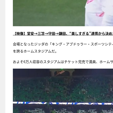
【映像】堂安→三笘→守田→鎌田、“美しすぎる”連携から決め
会場となったジッダの「キング・アブドゥラー・スポーツシティ
を誇るホームスタジアムだ。
およそ6万人収容のスタジアムはチケット完売で満員、ホーム