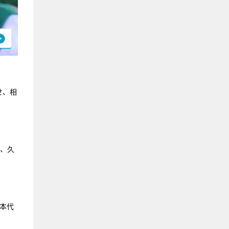
せ、相
然、久
。
日本代