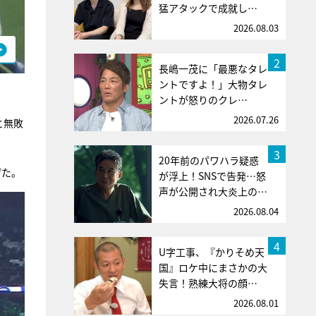
猛アタックで成就し…
2026.08.03
2
長嶋一茂に「最悪なタレ
ントですよ！」大物タレ
ントが怒りのクレ…
2026.07.26
と無敗
3
20年前のパワハラ疑惑
げた。
が浮上！SNSで告発…怒
声が公開され大炎上の…
2026.08.04
4
U字工事、『かりそめ天
国』ロケ中にまさかの大
失言！熟練大将の顔…
2026.08.01