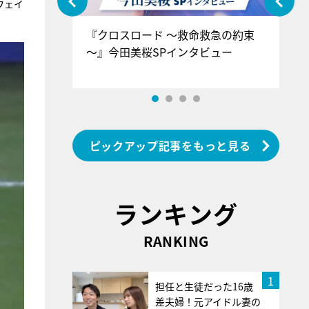
ウェイ
ぐ』＝LOV
『クロスロード ～救命救急の約束
『
香SPインタ
～』今田美桜SPインタビュー
ロ
ン
ピックアップ記事をもっと見る
ランキング
RANKING
1
担任と生徒だった16歳
差夫婦！元アイドル妻の