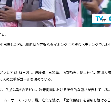
から。
途中出場したFW小川航基が完璧なタイミングに強烈なヘディングで合わ
ジアラビア戦（2－0）。遠藤航、三笘薫、南野拓実、伊東純也、前田大
10人の選手がゴールを決めている。
に、失点は3試合でゼロ。攻守両面における圧倒的な強さが表れている
るホーム・オーストラリア戦。進化を続け、「歴代最強」を更新し続ける