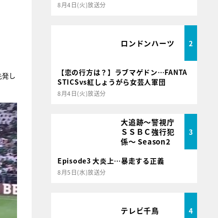
8月4日(火)放送分
ロンドンハーツ
2
【恋の行方は？】ラブマゲドン…FANTA
先発し
STICSvs紅しょうがら女芸人軍団
8月4日(火)放送分
大追跡～警視庁
ＳＳＢＣ強行犯
3
係～ Season2
Episode3 大炎上…暴走する正義
8月5日(水)放送分
テレビ千鳥
4