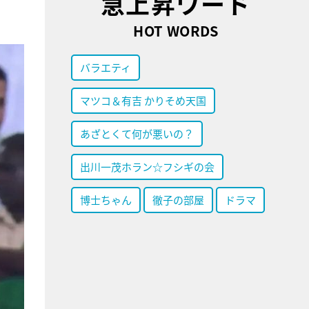
急上昇ワード
HOT WORDS
バラエティ
マツコ＆有吉 かりそめ天国
あざとくて何が悪いの？
出川一茂ホラン☆フシギの会
博士ちゃん
徹子の部屋
ドラマ