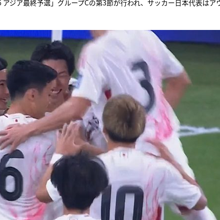
プ26 アジア最終予選」グループCの第3節が行われ、サッカー日本代表はア
『アイ＝ラブ！げーみん
E齋藤樹愛羅＆佐々木舞
ビュー