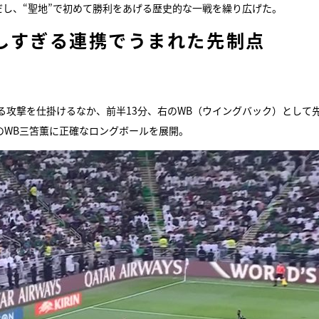
だし、“聖地”で初めて勝利をあげる歴史的な一戦を繰り広げた。
しすぎる連携でうまれた先制点
る攻撃を仕掛けるなか、前半13分、右のWB（ウイングバック）として
のWB三笘薫に正確なロングボールを展開。