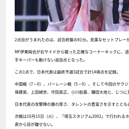
2点目がうまれたのは、試合終盤の81分。見事なセットプレー
MF伊東純也が右サイドから蹴った正確なコーナーキックに、
手キーパーも動けない追加点となった。
この1点で、日本代表は最終予選3試合で計14得点を記録。
中国戦（7－0）、バーレーン戦（5－0）、そして今回のサウ
保建英、上田綺世、守田英正、小川航基、鎌田大地と、じつに
日本代表の攻撃陣の層の厚さ、タレントの豊富さを示すととも
次戦は10月15日（火）、「埼玉スタジアム2002」で行われ
表から目が離せない。