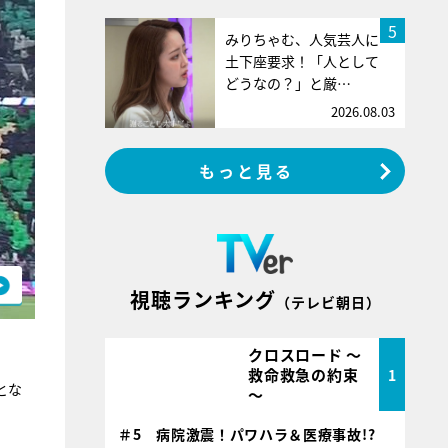
5
みりちゃむ、人気芸人に
土下座要求！「人として
どうなの？」と厳…
2026.08.03
もっと見る
視聴ランキング
（テレビ朝日）
クロスロード ～
救命救急の約束
1
とな
～
＃5 病院激震！パワハラ＆医療事故!?