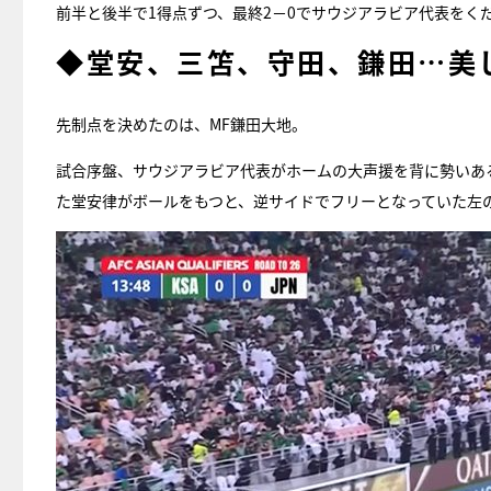
前半と後半で1得点ずつ、最終2－0でサウジアラビア代表をく
◆堂安、三笘、守田、鎌田…美
先制点を決めたのは、MF鎌田大地。
試合序盤、サウジアラビア代表がホームの大声援を背に勢いあ
た堂安律がボールをもつと、逆サイドでフリーとなっていた左