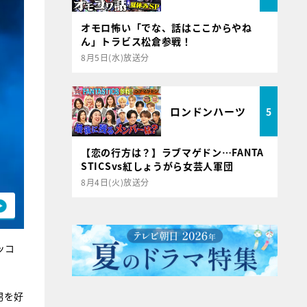
オモロ怖い「でな、話はここからやね
ん」トラビス松倉参戦！
8月5日(水)放送分
ロンドンハーツ
5
【恋の行方は？】ラブマゲドン…FANTA
STICSvs紅しょうがら女芸人軍団
8月4日(火)放送分
ッコ
男を好