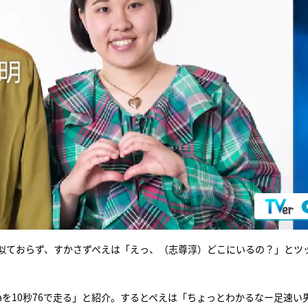
似ておらず、すかさずぺえは「えっ、（志尊淳）どこにいるの？」とツ
mを10秒76で走る」と紹介。するとぺえは「ちょっとわかるなー足速い