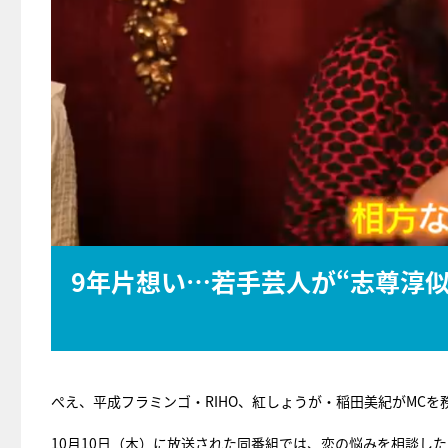
9年片想い…若手芸人が“志尊淳似
ぺえ、平成フラミンゴ・RIHO、紅しょうが・稲田美紀がMCを
10月10日（木）に放送された同番組では、恋の悩みを相談し