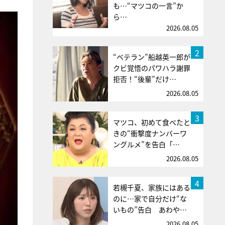
も…“マツコの一言”か
ら…
2026.08.05
2
“ベテラン”船越英一郎が
クビ覚悟のパワハラ謝罪
拒否！“後輩”だけ…
2026.08.05
3
マツコ、初めて食べたと
きの“衝撃度ナンバーワ
ングルメ”を告白「…
2026.08.05
4
若槻千夏、家族にはある
のに…家で自分だけ“な
いもの”告白 あわや…
2026.08.05