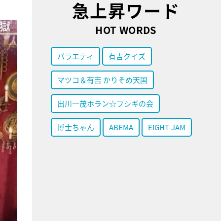
急上昇ワード
HOT WORDS
バラエティ
有吉クイズ
マツコ＆有吉 かりそめ天国
出川一茂ホラン☆フシギの会
博士ちゃん
ABEMA
EIGHT-JAM