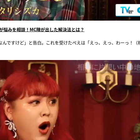
が悩みを相談！MC陣が出した解決法とは？
なんですけど」と告白。これを受けたぺえは「えっ、えっ、わーっ！（