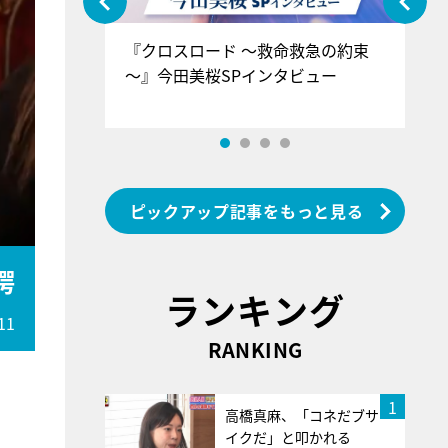
ぐ』＝LOV
『クロスロード ～救命救急の約束
『
香SPインタ
～』今田美桜SPインタビュー
ロ
ン
ピックアップ記事をもっと見る
愕
ランキング
11
RANKING
1
高橋真麻、「コネだブサ
イクだ」と叩かれる