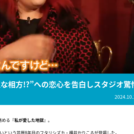
『アイ＝ラブ！げーみん
E齋藤樹愛羅＆佐々木舞
ビュー
な相方!?”への恋心を告白しスタジオ驚
2024.10.
務める『
私が愛した地獄
』。
たいという芸歴8年目のフタリシズカ・横井かりこるが登場した。