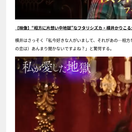
【映像】“相方に片想い中地獄”なフタリシズカ・横井かりこる
横井はさっそく「私今好きな人がいまして、それがあの…相方
の恋は）あんまり聞かないですよね？」と驚愕する。