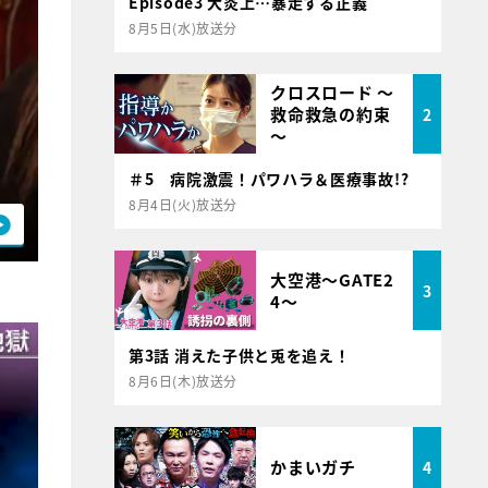
Episode3 大炎上…暴走する正義
8月5日(水)放送分
クロスロード ～
救命救急の約束
2
～
＃5 病院激震！パワハラ＆医療事故!?
8月4日(火)放送分
大空港～GATE2
3
4～
第3話 消えた子供と兎を追え！
8月6日(木)放送分
かまいガチ
4