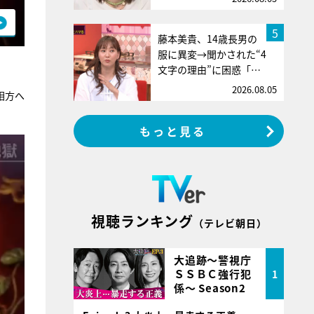
5
藤本美貴、14歳長男の
服に異変→聞かされた“4
文字の理由”に困惑「…
2026.08.05
相方へ
もっと見る
視聴ランキング
（テレビ朝日）
大追跡～警視庁
ＳＳＢＣ強行犯
1
係～ Season2