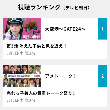
視聴ランキング
（テレビ朝日）
大空港～GATE24～
1
第3話 消えた子供と兎を追え！
8月6日(木)放送分
アメトーーク！
2
売れっ子芸人の貴重トーーク祭り!!
8月6日(木)放送分