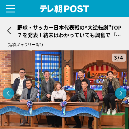
menu
テレ朝POST
野球・サッカー日本代表戦の“大逆転劇”TOP
７を発表！結末はわかっていても興奮で「眠
れない」
（写真ギャラリー 3/4）
3/4