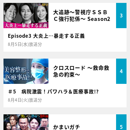
大追跡～警視庁ＳＳＢ
3
Ｃ強行犯係～ Season2
Episode3 大炎上…暴走する正義
8月5日(水)放送分
クロスロード ～救命救
4
急の約束～
＃5 病院激震！パワハラ＆医療事故!?
8月4日(火)放送分
かまいガチ
5