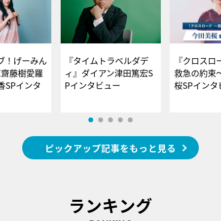
ブ！げーみん
『タイムトラベルダデ
『クロスロー
E齋藤樹愛羅
ィ』ダイアン津田篤宏S
救急の約束
香SPインタ
Pインタビュー
桜SPイ
ピックアップ記事をもっと見る
ランキング