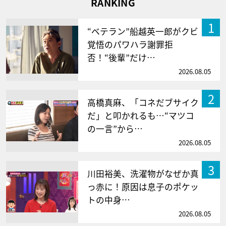
RANKING
1
“ベテラン”船越英一郎がクビ
覚悟のパワハラ謝罪拒
否！“後輩”だけ…
2026.08.05
2
高橋真麻、「コネだブサイク
だ」と叩かれるも…“マツコ
の一言”から…
2026.08.05
3
川田裕美、洗濯物がなぜか真
っ赤に！原因は息子のポケッ
トの中身…
2026.08.05