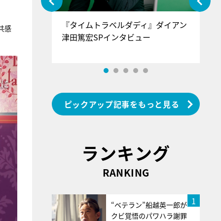
ぐ』＝LOV
『タイムトラベルダディ』ダイアン
『
共感
香SPインタ
津田篤宏SPインタビュー
～
ピックアップ記事をもっと見る
ランキング
RANKING
1
“ベテラン”船越英一郎が
クビ覚悟のパワハラ謝罪