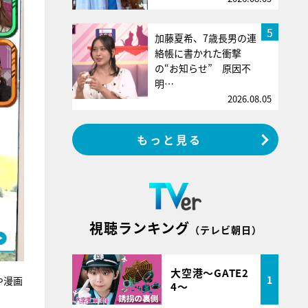
5
加藤夏希、7歳長男の連
絡帳に書かれた衝撃
の“お知らせ” 原因不
明…
2026.08.05
もっと見る
視聴ランキング
（テレビ朝日）
大空港～GATE2
1
や漫画
4～