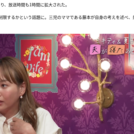
わり、放送時間も1時間に拡大された。
『アイ＝ラブ！げーみん
制限するかという話題に。三児のママである藤本が自身の考えを述べ、
E齋藤樹愛羅＆佐々木舞
ビュー