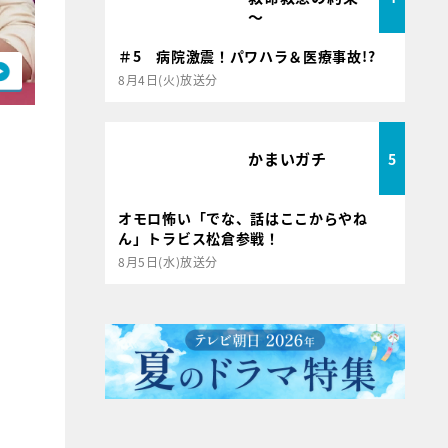
～
＃5 病院激震！パワハラ＆医療事故!?
8月4日(火)放送分
かまいガチ
5
オモロ怖い「でな、話はここからやね
ん」トラビス松倉参戦！
8月5日(水)放送分