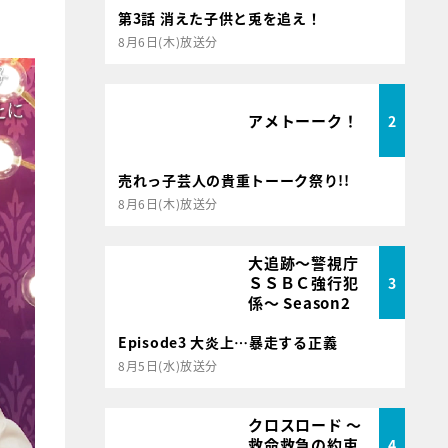
第3話 消えた子供と兎を追え！
8月6日(木)放送分
アメトーーク！
2
売れっ子芸人の貴重トーーク祭り!!
8月6日(木)放送分
大追跡～警視庁
ＳＳＢＣ強行犯
3
係～ Season2
Episode3 大炎上…暴走する正義
8月5日(水)放送分
クロスロード ～
救命救急の約束
4