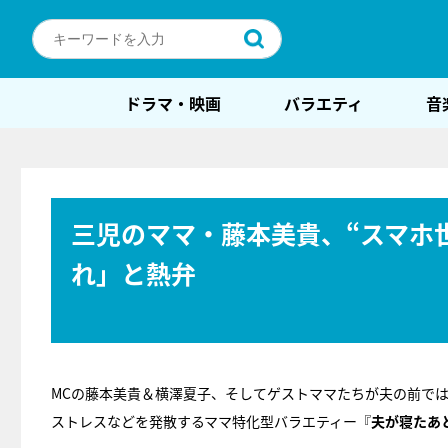
ドラマ・映画
バラエティ
音
三児のママ・藤本美貴、“スマホ
れ」と熱弁
MCの藤本美貴＆横澤夏子、そしてゲストママたちが夫の前で
ストレスなどを発散するママ特化型バラエティー『
夫が寝たあ