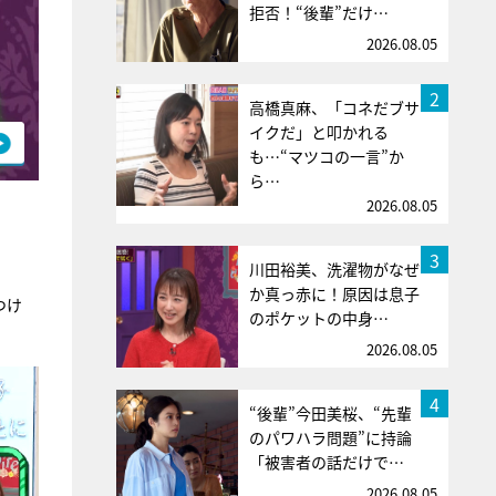
拒否！“後輩”だけ…
2026.08.05
2
高橋真麻、「コネだブサ
イクだ」と叩かれる
も…“マツコの一言”か
ら…
2026.08.05
3
川田裕美、洗濯物がなぜ
か真っ赤に！原因は息子
つけ
のポケットの中身…
2026.08.05
4
“後輩”今田美桜、“先輩
のパワハラ問題”に持論
「被害者の話だけで…
2026.08.05