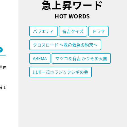
急上昇ワード
HOT WORDS
バラエティ
有吉クイズ
ドラマ
クロスロード ～救命救急の約束～
ABEMA
マツコ＆有吉 かりそめ天国
世界
出川一茂ホラン☆フシギの会
昔モ