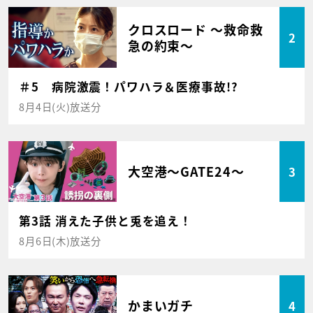
クロスロード ～救命救
2
急の約束～
＃5 病院激震！パワハラ＆医療事故!?
8月4日(火)放送分
大空港～GATE24～
3
第3話 消えた子供と兎を追え！
8月6日(木)放送分
かまいガチ
4