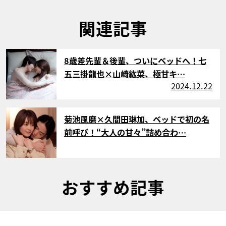
関連記事
サムネイル
8歳差先輩＆後輩、ついにベッドへ！七
五三掛龍也×山崎紘菜、極甘キ…
2024.12.22
サムネイル
菊池風磨×久間田琳加、ベッドで初の名
前呼び！“大人の甘々”詰め合わ…
おすすめ記事