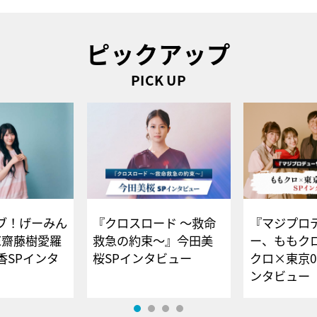
ピックアップ
PICK UP
ブ！げーみん
『クロスロード ～救命
『マジプロ
E齋藤樹愛羅
救急の約束～』今田美
ー、ももク
香SPインタ
桜SPインタビュー
クロ×東京0
ンタビュー