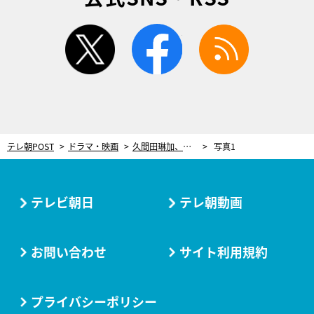
twitter
facebook
rss
テレ朝POST
ドラマ・映画
久間田琳加、ロングヘアを25cmバッサリ！菊池風磨も駆けつけた断髪式を初公開＜私たちが恋する理由＞
写真1
テレビ朝日
テレ朝動画
お問い合わせ
サイト利用規約
プライバシーポリシー