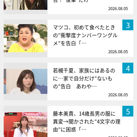
2026.08.05
3
マツコ、初めて食べたとき
の“衝撃度ナンバーワングル
メ”を告白「…
2026.08.05
4
若槻千夏、家族にはあるの
に…家で自分だけ“ないも
の”告白 あわや…
2026.08.05
5
藤本美貴、14歳長男の服に
異変→聞かされた“4文字の理
由”に困惑「…