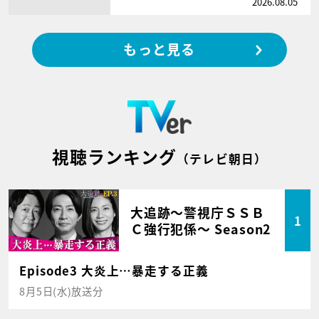
2026.08.05
もっと見る
視聴ランキング
（テレビ朝日）
大追跡～警視庁ＳＳＢ
1
Ｃ強行犯係～ Season2
Episode3 大炎上…暴走する正義
8月5日(水)放送分