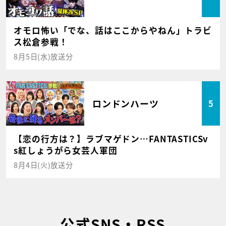
オモロ怖い「でな、話はここからやねん」トラビ
ス松倉参戦！
8月5日(水)放送分
ロンドンハーツ
5
【恋の行方は？】ラブマゲドン…FANTASTICSv
s紅しょうがら女芸人軍団
8月4日(火)放送分
公式SNS・RSS