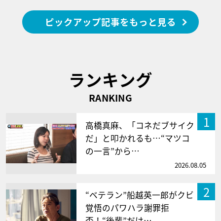
ピックアップ記事をもっと見る
ランキング
RANKING
1
高橋真麻、「コネだブサイク
だ」と叩かれるも…“マツコ
の一言”から…
2026.08.05
2
“ベテラン”船越英一郎がクビ
覚悟のパワハラ謝罪拒
否！“後輩”だけ…