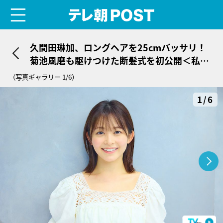
menu
テレ朝POST
久間田琳加、ロングヘアを25cmバッサリ！
菊池風磨も駆けつけた断髪式を初公開＜私た
ちが恋する理由＞
（写真ギャラリー 1/6）
1/6