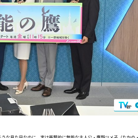
そうな見た目なのに、実は衝撃的に無能な主人公・鷹野ツメ子（たかの