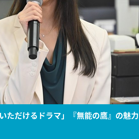
『アイ＝ラブ！げーみん
E齋藤樹愛羅＆佐々木舞
ビュー
いただけるドラマ」『無能の鷹』の魅力