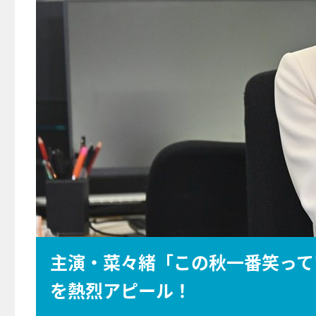
主演・菜々緒「この秋一番笑って
を熱烈アピール！