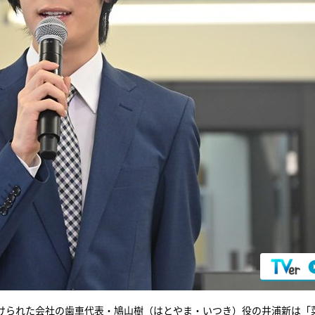
けられた会社の歯車代表・鳩山樹（はとやま・いつき）役の井浦新は「