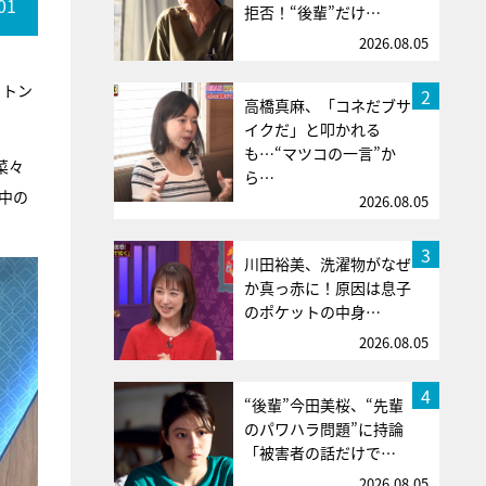
01
拒否！“後輩”だけ…
2026.08.05
日トン
2
高橋真麻、「コネだブサ
イクだ」と叩かれる
も…“マツコの一言”か
菜々
ら…
中の
2026.08.05
3
川田裕美、洗濯物がなぜ
か真っ赤に！原因は息子
のポケットの中身…
2026.08.05
4
“後輩”今田美桜、“先輩
のパワハラ問題”に持論
「被害者の話だけで…
2026.08.05