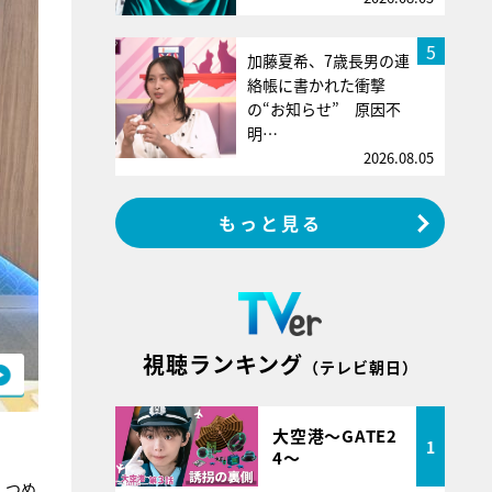
5
加藤夏希、7歳長男の連
絡帳に書かれた衝撃
の“お知らせ” 原因不
明…
2026.08.05
もっと見る
視聴ランキング
（テレビ朝日）
大空港～GATE2
1
4～
・つめ