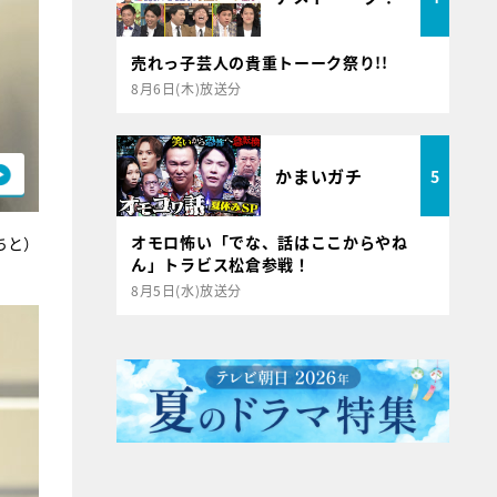
売れっ子芸人の貴重トーーク祭り!!
8月6日(木)放送分
かまいガチ
5
オモロ怖い「でな、話はここからやね
ちと）
ん」トラビス松倉参戦！
8月5日(水)放送分