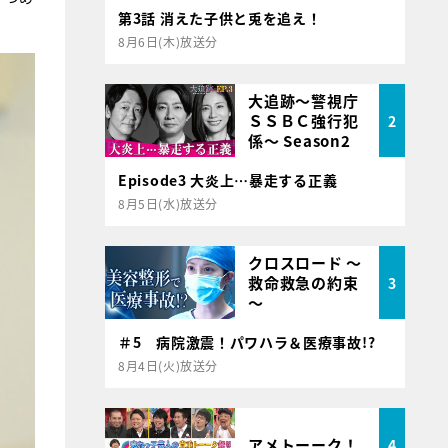
第3話 消えた子供と兎を追え！
8月6日(木)放送分
大追跡～警視庁
ＳＳＢＣ強行犯
2
係～ Season2
Episode3 大炎上…暴走する正義
8月5日(水)放送分
クロスロード ～
救命救急の約束
3
～
＃5 病院激震！パワハラ＆医療事故!?
8月4日(火)放送分
アメトーーク！
4