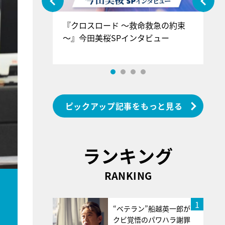
ぐ』＝LOV
『クロスロード ～救命救急の約束
『
香SPインタ
～』今田美桜SPインタビュー
ロ
ン
ピックアップ記事をもっと見る
ランキング
RANKING
1
“ベテラン”船越英一郎が
クビ覚悟のパワハラ謝罪