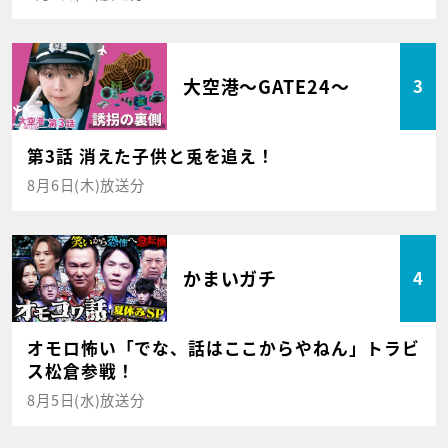
大空港～GATE24～
3
第3話 消えた子供と兎を追え！
8月6日(木)放送分
かまいガチ
4
オモロ怖い「でな、話はここからやねん」トラビ
ス松倉参戦！
8月5日(水)放送分