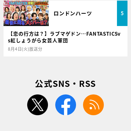
ロンドンハーツ
5
【恋の行方は？】ラブマゲドン…FANTASTICSv
s紅しょうがら女芸人軍団
8月4日(火)放送分
公式SNS・RSS
twitter
facebook
rss