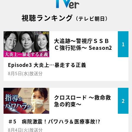
視聴ランキング
（テレビ朝日）
大追跡～警視庁ＳＳＢ
1
Ｃ強行犯係～ Season2
Episode3 大炎上…暴走する正義
8月5日(水)放送分
クロスロード ～救命救
2
急の約束～
＃5 病院激震！パワハラ＆医療事故!?
8月4日(火)放送分