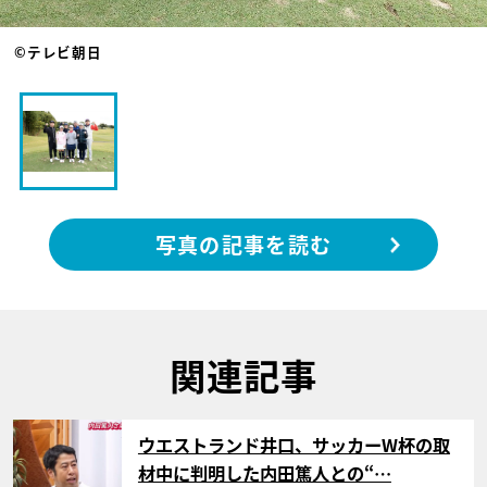
©テレビ朝日
写真の記事を読む
関連記事
サムネイル
ウエストランド井口、サッカーW杯の取
材中に判明した内田篤人との“…