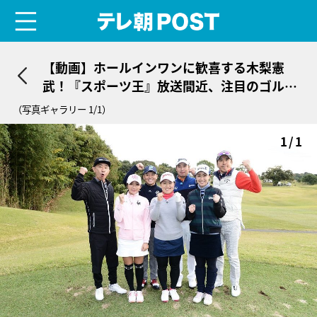
menu
テレ朝POST
【動画】ホールインワンに歓喜する木梨憲
武！『スポーツ王』放送間近、注目のゴルフ
対決
（写真ギャラリー 1/1）
1/1