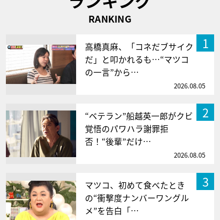
ランキング
RANKING
1
高橋真麻、「コネだブサイク
だ」と叩かれるも…“マツコ
の一言”から…
2026.08.05
2
“ベテラン”船越英一郎がクビ
覚悟のパワハラ謝罪拒
否！“後輩”だけ…
2026.08.05
3
マツコ、初めて食べたとき
の“衝撃度ナンバーワングル
メ”を告白「…