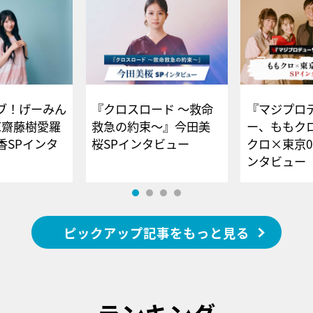
ブ！げーみん
『クロスロード ～救命
『マジプロ
E齋藤樹愛羅
救急の約束～』今田美
ー、ももク
香SPインタ
桜SPインタビュー
クロ×東京0
ンタビュー
ピックアップ記事をもっと見る