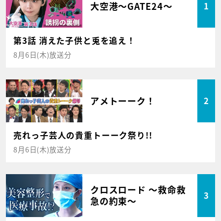
大空港～GATE24～
1
第3話 消えた子供と兎を追え！
8月6日(木)放送分
アメトーーク！
2
売れっ子芸人の貴重トーーク祭り!!
8月6日(木)放送分
クロスロード ～救命救
3
急の約束～