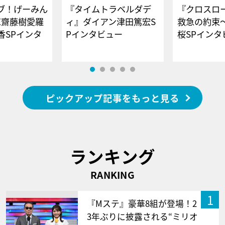
ブ！げーみん
『タイムトラベルダデ
『クロスロー
E齋藤樹愛羅
ィ』ダイアン津田篤宏S
救急の約束
香SPインタ
Pインタビュー
桜SPイ
ピックアップ記事をもっと見る
ランキング
RANKING
1
『Mステ』豪華8組が登場！2
3年ぶりに披露される“ミリオ