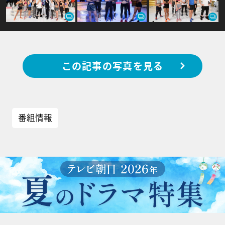
この記事の写真を見る
番組情報