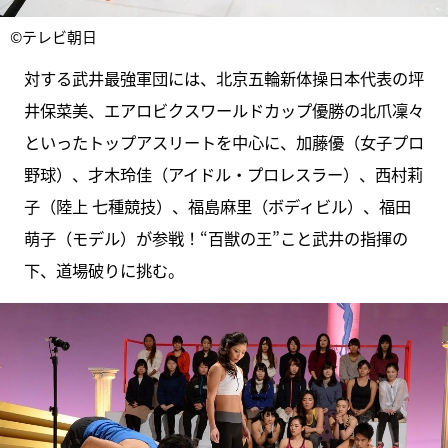
©テレビ朝日
対する武井最強軍団には、北京五輪新体操日本代表の坪
井保菜美、エアロビクスワールドカップ優勝の北爪凜々
といったトップアスリートを中心に、加藤優（女子プロ
野球）、才木玲佳（アイドル・プロレスラー）、西村莉
子（陸上 七種競技）、福島麻里（ボディビル）、福田
萌子（モデル）が参戦！“百獣の王”こと武井の指揮の
下、道場破りに挑む。