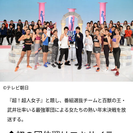
©テレビ朝日
『超！超人女子』と題し、番組選抜チームと百獣の王・
武井壮率いる最強軍団による女たちの熱い年末決戦を放
送する。