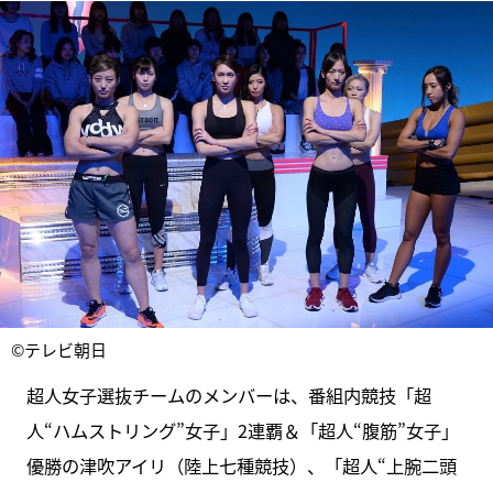
©テレビ朝日
超人女子選抜チームのメンバーは、番組内競技「超
人“ハムストリング”女子」2連覇＆「超人“腹筋”女子」
優勝の津吹アイリ（陸上七種競技）、「超人“上腕二頭