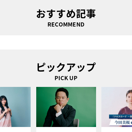
おすすめ記事
RECOMMEND
ピックアップ
PICK UP