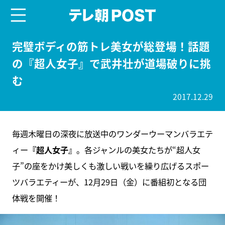
menu
テレ朝POST
完璧ボディの筋トレ美女が総登場！話題
の『超人女子』で武井壮が道場破りに挑
む
2017.12.29
毎週木曜日の深夜に放送中のワンダーウーマンバラエテ
ィー
『超人女子』
。各ジャンルの美女たちが“超人女
子”の座をかけ美しくも激しい戦いを繰り広げるスポー
ツバラエティーが、12月29日（金）に番組初となる団
体戦を開催！