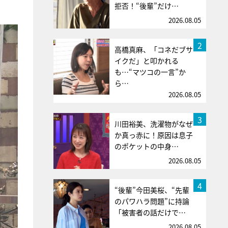
拒否！“後輩”だけ…
2026.08.05
2
高橋真麻、「コネだブサ
イクだ」と叩かれる
も…“マツコの一言”か
ら…
2026.08.05
3
川田裕美、洗濯物がなぜ
か真っ赤に！原因は息子
のポケットの中身…
2026.08.05
4
“後輩”今田美桜、“先輩
のパワハラ問題”に持論
「被害者の話だけで…
2026.08.05