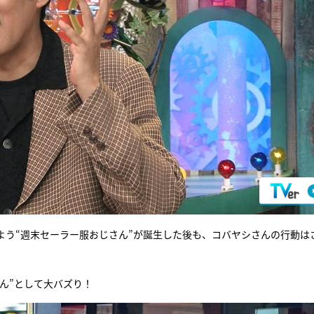
よう“週末セーラー服おじさん”が誕生した後も、コバヤシさんの行動は
ん”として大バズり！