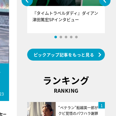
ぐ』＝LOV
『タイムトラベルダディ』ダイアン
『
香SPインタ
津田篤宏SPインタビュー
～
ピックアップ記事をもっと見る
で
ランキング
RANKING
23
1
“ベテラン”船越英一郎が
クビ覚悟のパワハラ謝罪
セー