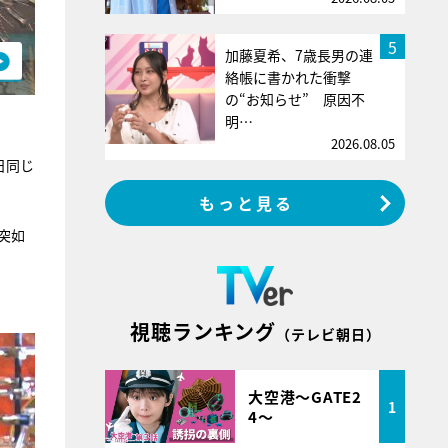
5
加藤夏希、7歳長男の連
絡帳に書かれた衝撃
の“お知らせ” 原因不
明…
2026.08.05
日同じ
もっと見る
突如
視聴ランキング
（テレビ朝日）
大空港～GATE2
1
4～