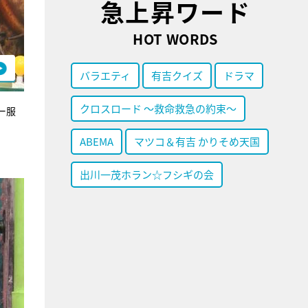
急上昇ワード
HOT WORDS
バラエティ
有吉クイズ
ドラマ
クロスロード ～救命救急の約束～
ー服
ABEMA
マツコ＆有吉 かりそめ天国
出川一茂ホラン☆フシギの会