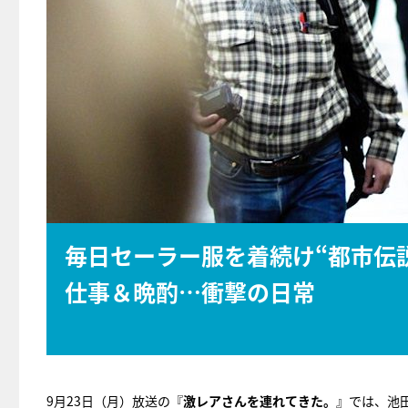
毎日セーラー服を着続け“都市伝
仕事＆晩酌…衝撃の日常
9月23日（月）放送の『
激レアさんを連れてきた。
』では、池