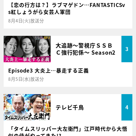
【恋の行方は？】ラブマゲドン…FANTASTICSv
s紅しょうがら女芸人軍団
8月4日(火)放送分
大追跡～警視庁ＳＳＢ
3
Ｃ強行犯係～ Season2
Episode3 大炎上…暴走する正義
8月5日(水)放送分
テレビ千鳥
4
「タイムスリッパー大左衛門」江戸時代から大悟
似の侍がやってきた!?