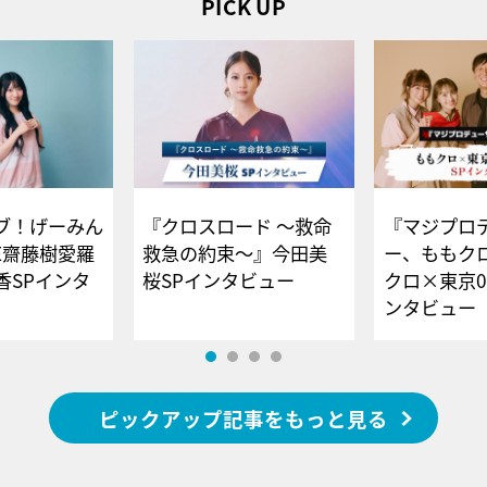
PICK UP
ブ！げーみん
『クロスロード ～救命
『マジプロ
E齋藤樹愛羅
救急の約束～』今田美
ー、ももク
香SPインタ
桜SPインタビュー
クロ×東京0
ンタビュー
ピックアップ記事をもっと見る