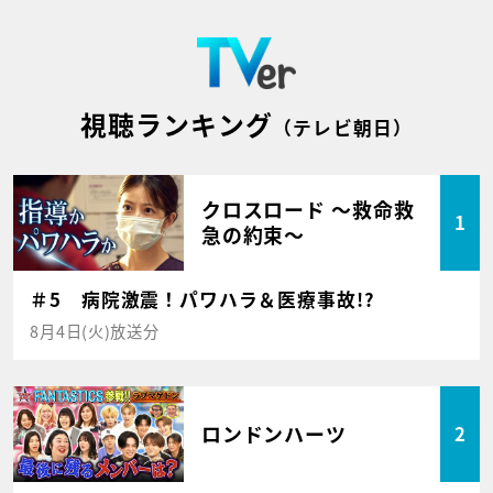
視聴ランキング
（テレビ朝日）
クロスロード ～救命救
1
急の約束～
＃5 病院激震！パワハラ＆医療事故!?
8月4日(火)放送分
ロンドンハーツ
2