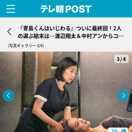
menu
テレ朝POST
『青島くんはいじわる』ついに最終回！2人
の選ぶ結末は…渡辺翔太＆中村アンからコメ
ントも到着
（写真ギャラリー 3/4）
3/4