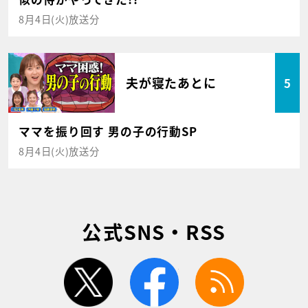
8月4日(火)放送分
夫が寝たあとに
5
ママを振り回す 男の子の行動SP
8月4日(火)放送分
公式SNS・RSS
twitter
facebook
rss