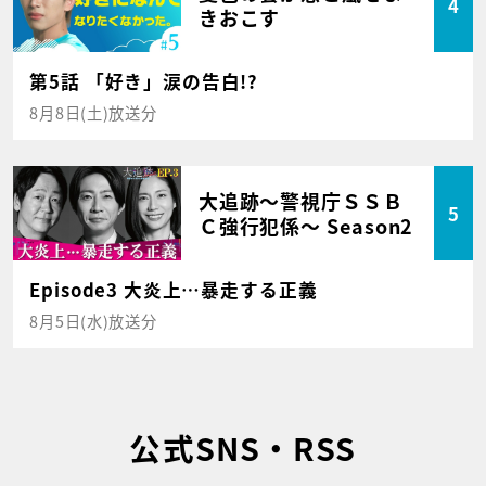
4
きおこす
第5話 「好き」涙の告白!?
8月8日(土)放送分
大追跡～警視庁ＳＳＢ
5
Ｃ強行犯係～ Season2
Episode3 大炎上…暴走する正義
8月5日(水)放送分
公式SNS・RSS