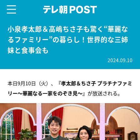
menu
テレ朝POST
小泉孝太郎＆高嶋ちさ子も驚く“華麗な
るファミリー”の暮らし！世界的な三姉
妹と食事会も
2024.09.10
本日9月10日（火）、
『孝太郎＆ちさ子 プラチナファミ
リー～華麗なる一家をのぞき見～』
が放送される。