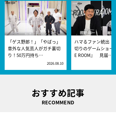
「ゲス野郎！」「やばっ」
ハマるファン続出！
意外な人気芸人がガチ裏切
切りのゲームショー『
り！50万円持ち…
E ROOM』 見届…
2026.08.10
2
おすすめ記事
RECOMMEND