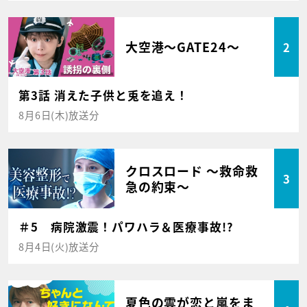
大空港～GATE24～
2
第3話 消えた子供と兎を追え！
8月6日(木)放送分
クロスロード ～救命救
3
急の約束～
＃5 病院激震！パワハラ＆医療事故!?
8月4日(火)放送分
夏色の雲が恋と嵐をま