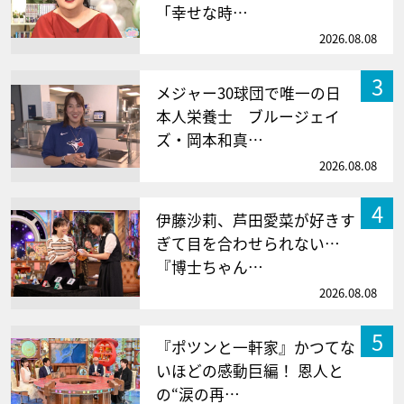
「幸せな時…
2026.08.08
3
メジャー30球団で唯一の日
本人栄養士 ブルージェイ
ズ・岡本和真…
2026.08.08
4
伊藤沙莉、芦田愛菜が好きす
ぎて目を合わせられない…
『博士ちゃん…
2026.08.08
5
『ポツンと一軒家』かつてな
いほどの感動巨編！ 恩人と
の“涙の再…