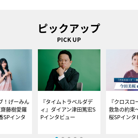
ピックアップ
PICK UP
ブ！げーみん
『タイムトラベルダデ
『クロスロー
E齋藤樹愛羅
ィ』ダイアン津田篤宏S
救急の約束
香SPインタ
Pインタビュー
桜SPイ