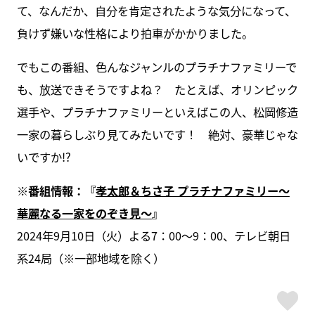
て、なんだか、自分を肯定されたような気分になって、
負けず嫌いな性格により拍車がかかりました。
でもこの番組、色んなジャンルのプラチナファミリーで
も、放送できそうですよね？ たとえば、オリンピック
選手や、プラチナファミリーといえばこの人、松岡修造
一家の暮らしぶり見てみたいです！ 絶対、豪華じゃな
いですか!?
※番組情報：『
孝太郎＆ちさ子 プラチナファミリー～
華麗なる一家をのぞき見～
』
2024年9月10日（火）よる7：00～9：00、テレビ朝日
系24局（※一部地域を除く）
ス