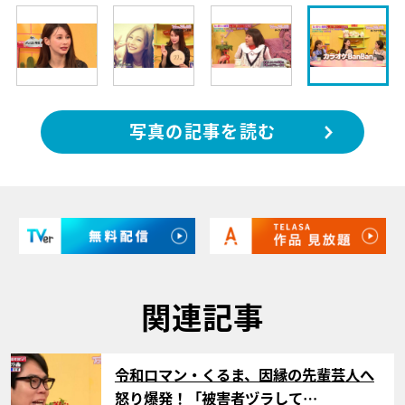
写真の記事を読む
関連記事
サムネイル
令和ロマン・くるま、因縁の先輩芸人へ
怒り爆発！「被害者ヅラして…