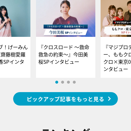
ブ！げーみん
『クロスロード ～救命
『マジプロ
E齋藤樹愛羅
救急の約束～』今田美
ー、ももク
香SPインタ
桜SPインタビュー
クロ×東京0
ンタビュー
ピックアップ記事をもっと見る