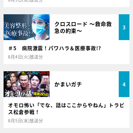
クロスロード ～救命救
3
急の約束～
＃5 病院激震！パワハラ＆医療事故!?
8月4日(火)放送分
かまいガチ
4
オモロ怖い「でな、話はここからやねん」トラビ
ス松倉参戦！
8月5日(水)放送分