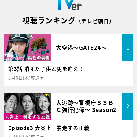
視聴ランキング
（テレビ朝日）
大空港～GATE24～
1
第3話 消えた子供と兎を追え！
8月6日(木)放送分
大追跡～警視庁ＳＳＢ
2
Ｃ強行犯係～ Season2
Episode3 大炎上…暴走する正義
8月5日(水)放送分