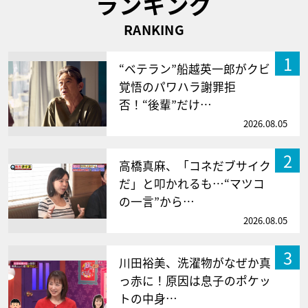
ランキング
RANKING
1
“ベテラン”船越英一郎がクビ
覚悟のパワハラ謝罪拒
否！“後輩”だけ…
2026.08.05
2
高橋真麻、「コネだブサイク
だ」と叩かれるも…“マツコ
の一言”から…
2026.08.05
3
川田裕美、洗濯物がなぜか真
っ赤に！原因は息子のポケッ
トの中身…