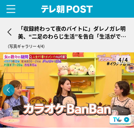
menu
テレ朝POST
「収録終わって夜のバイトに」ダレノガレ明
美、“二足のわらじ生活”を告白「生活ができ
ないから」
（写真ギャラリー 4/4）
4/4