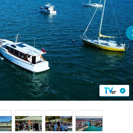
『アイ＝ラブ！げーみん
E齋藤樹愛羅＆佐々木舞
ビュー