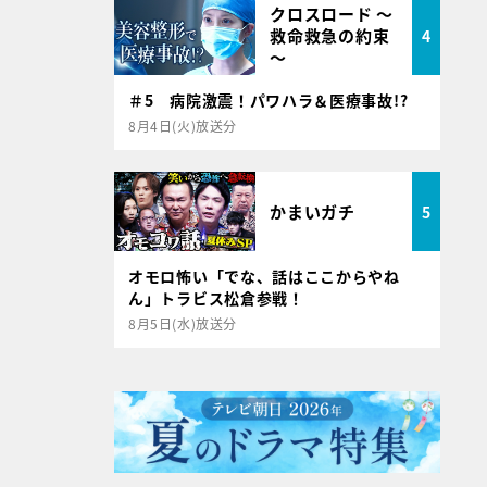
クロスロード ～
救命救急の約束
4
～
＃5 病院激震！パワハラ＆医療事故!?
8月4日(火)放送分
かまいガチ
5
オモロ怖い「でな、話はここからやね
ん」トラビス松倉参戦！
8月5日(水)放送分