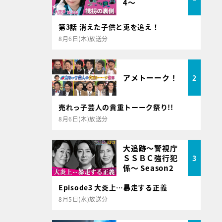
4～
第3話 消えた子供と兎を追え！
8月6日(木)放送分
アメトーーク！
2
売れっ子芸人の貴重トーーク祭り!!
8月6日(木)放送分
大追跡～警視庁
ＳＳＢＣ強行犯
3
係～ Season2
Episode3 大炎上…暴走する正義
8月5日(水)放送分