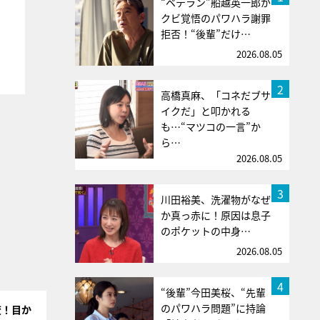
“ベテラン”船越英一郎が
クビ覚悟のパワハラ謝罪
拒否！“後輩”だけ…
2026.08.05
2
高橋真麻、「コネだブサ
イクだ」と叩かれる
も…“マツコの一言”か
ら…
2026.08.05
3
川田裕美、洗濯物がなぜ
か真っ赤に！原因は息子
のポケットの中身…
2026.08.05
4
“後輩”今田美桜、“先輩
のパワハラ問題”に持論
変！目か