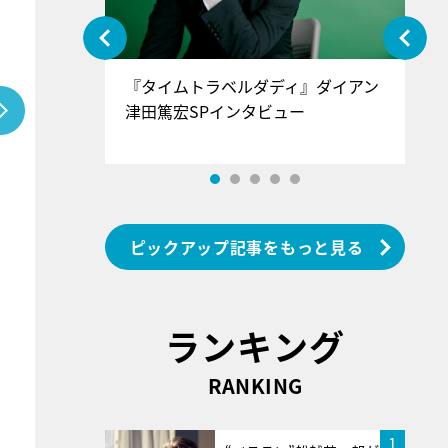
ぐ』＝LOV
『タイムトラベルダディ』ダイアン
『
香SPインタ
津田篤宏SPインタビュー
～
ピックアップ記事をもっと見る
ランキング
RANKING
1