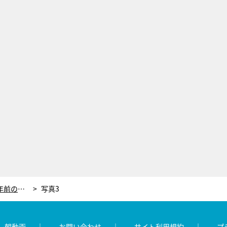
都会から小さな港町に移住、愛艇は70年前のクラシックボート「ここは世界で一番だよ」
写真3
レ朝動画
お問い合わせ
サイト利用規約
プ