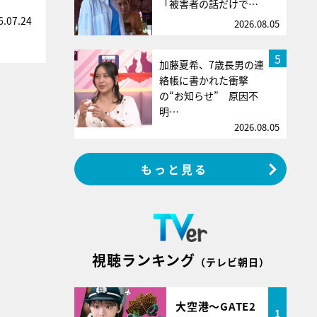
「被害者の話だけで…
6.07.24
2026.08.05
5
加藤夏希、7歳長男の連
絡帳に書かれた衝撃
の“お知らせ” 原因不
明…
2026.08.05
もっと見る
視聴ランキング
（テレビ朝日）
大空港～GATE2
1