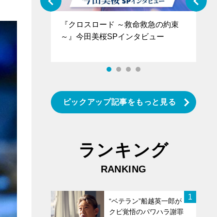
ぐ』＝LOV
『クロスロード ～救命救急の約束
『
香SPインタ
～』今田美桜SPインタビュー
ロ
タ
ピックアップ記事をもっと見る
ランキング
RANKING
1
“ベテラン”船越英一郎が
クビ覚悟のパワハラ謝罪