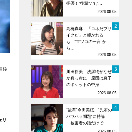
拒否！“後輩”だけ…
2026.08.05
2
高橋真麻、「コネだブサ
イクだ」と叩かれる
も…“マツコの一言”か
ら…
2026.08.05
3
冒険
川田裕美、洗濯物がなぜ
か真っ赤に！原因は息子
のポケットの中身…
2026.08.05
4
“後輩”今田美桜、“先輩の
パワハラ問題”に持論
ェリ
「被害者の話だけで…
2026.08.05