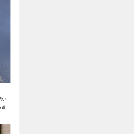
誘い
る道