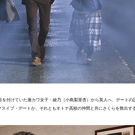
で目を付けていた激カワ女子・綾乃（小島梨里杏）から英人へ、デートの
スマスイブ・デートか、それともオトナ高校の仲間と共にさくらを救出す