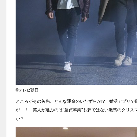
©テレビ朝日
ところがその矢先、どんな運命のいたずらか!? 婚活アプリ
が…！ 英人が選ぶのは“童貞卒業”も夢ではない魅惑のクリ
か？