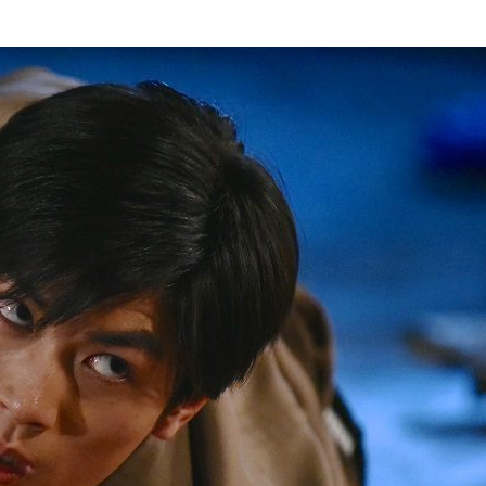
『アイ＝ラブ！げーみん
E齋藤樹愛羅＆佐々木舞
ビュー