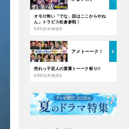
オモロ怖い「でな、話はここからやね
ん」トラビス松倉参戦！
8月5日(水)放送分
アメトーーク！
5
売れっ子芸人の貴重トーーク祭り!!
8月6日(木)放送分