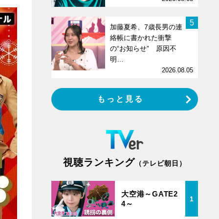
5
加藤夏希、7歳長男の連
絡帳に書かれた衝撃
の“お知らせ” 原因不
明…
2026.08.05
もっと見る
視聴ランキング
（テレビ朝日）
大空港～GATE2
1
4～