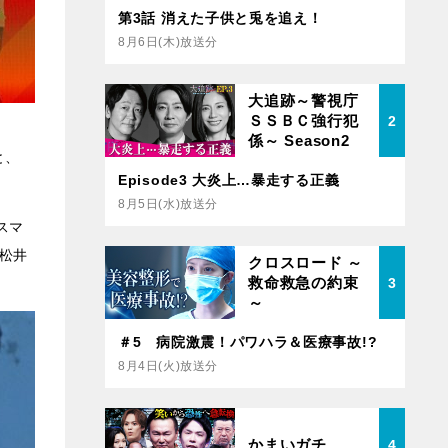
第3話 消えた子供と兎を追え！
8月6日(木)放送分
大追跡～警視庁
ＳＳＢＣ強行犯
2
係～ Season2
と、
Episode3 大炎上…暴走する正義
8月5日(水)放送分
スマ
松井
クロスロード ～
救命救急の約束
3
～
＃5 病院激震！パワハラ＆医療事故!?
8月4日(火)放送分
かまいガチ
4