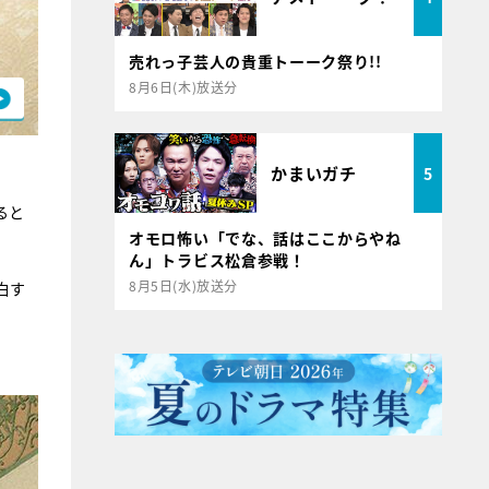
売れっ子芸人の貴重トーーク祭り!!
8月6日(木)放送分
かまいガチ
5
ると
オモロ怖い「でな、話はここからやね
ん」トラビス松倉参戦！
8月5日(水)放送分
白す