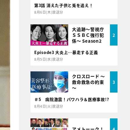
第3話 消えた子供と兎を追え！
8月6日(木)放送分
大追跡～警視庁
ＳＳＢＣ強行犯
2
係～ Season2
Episode3 大炎上…暴走する正義
8月5日(水)放送分
クロスロード ～
救命救急の約束
3
～
＃5 病院激震！パワハラ＆医療事故!?
8月4日(火)放送分
アメトーーク！
4