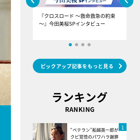
ぐ』＝LOV
『クロスロード ～救命救急の約束
『
香SPインタ
～』今田美桜SPインタビュー
ロ
ン
ピックアップ記事をもっと見る
ランキング
RANKING
1
“ベテラン”船越英一郎が
クビ覚悟のパワハラ謝罪