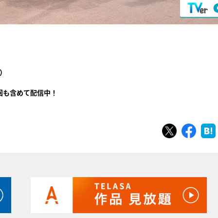
）
回も含めて配信中！
ツイート
シェ