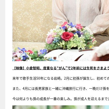
【映像】小倉智昭、度重なる“がん”で2年前には生死をさまよ
来年で歌手生活50年になる岩崎。2月に初孫が誕生し、初めて
また、4月には長男家族と一緒に沖縄旅行に行き、一晩だけ孫
今は何よりも孫の成長が一番の楽しみ。孫が成人を迎えるまで