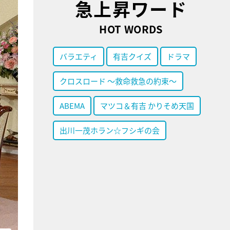
急上昇ワード
HOT WORDS
バラエティ
有吉クイズ
ドラマ
クロスロード ～救命救急の約束～
ABEMA
マツコ＆有吉 かりそめ天国
出川一茂ホラン☆フシギの会