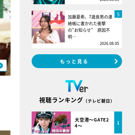
5
加藤夏希、7歳長男の連
絡帳に書かれた衝撃
の“お知らせ” 原因不
明…
2026.08.05
もっと見る
視聴ランキング
（テレビ朝日）
大空港～GATE2
1
4～