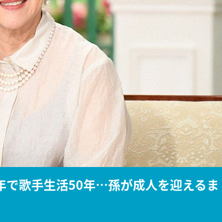
『アイ＝ラブ！げーみん
E齋藤樹愛羅＆佐々木舞
ビュー
年で歌手生活50年…孫が成人を迎えるま