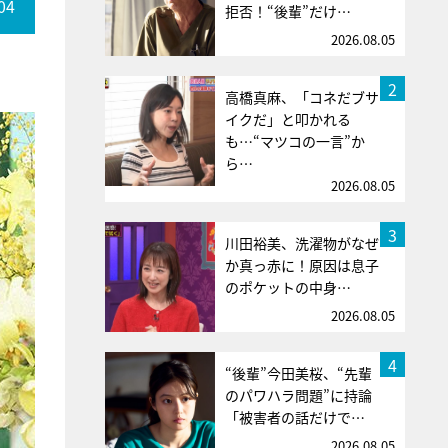
04
拒否！“後輩”だけ…
2026.08.05
2
高橋真麻、「コネだブサ
イクだ」と叩かれる
も…“マツコの一言”か
ら…
2026.08.05
3
川田裕美、洗濯物がなぜ
か真っ赤に！原因は息子
のポケットの中身…
2026.08.05
4
“後輩”今田美桜、“先輩
のパワハラ問題”に持論
「被害者の話だけで…
2026.08.05