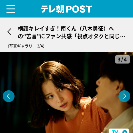
menu
テレ朝POST
横顔キレイすぎ！南くん（八木勇征）へ
の“苦言”にファン共感「視点オタクと同じで
草」
（写真ギャラリー 3/4）
3/4