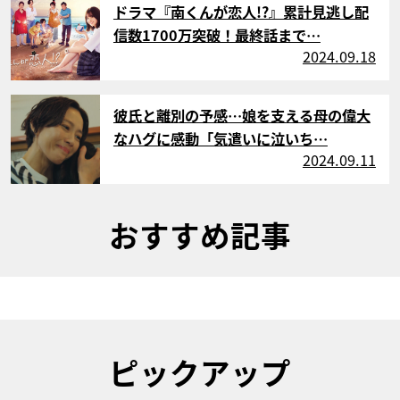
ドラマ『南くんが恋人!?』累計見逃し配
信数1700万突破！最終話まで…
2024.09.18
サムネイル
彼氏と離別の予感…娘を支える母の偉大
なハグに感動「気遣いに泣いち…
2024.09.11
おすすめ記事
ピックアップ