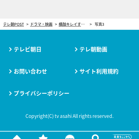
テレ朝POST
ドラマ・映画
横顔キレイすぎ！南くん（八木勇征）への“苦言”にファン共感「視点オタクと同じで草」
写真3
テレビ朝日
テレ朝動画
お問い合わせ
サイト利用規約
プライバシーポリシー
Copyright(C) tv asahi All rights reserved.