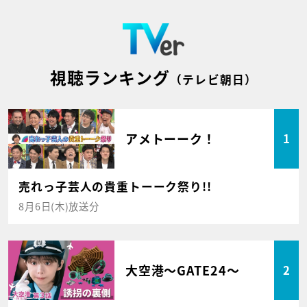
視聴ランキング
（テレビ朝日）
アメトーーク！
1
売れっ子芸人の貴重トーーク祭り!!
8月6日(木)放送分
大空港～GATE24～
2