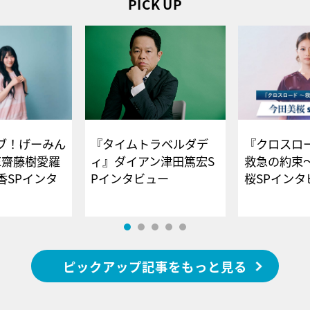
PICK UP
ブ！げーみん
『タイムトラベルダデ
『クロスロー
E齋藤樹愛羅
ィ』ダイアン津田篤宏S
救急の約束
香SPインタ
Pインタビュー
桜SPイ
ピックアップ記事をもっと見る