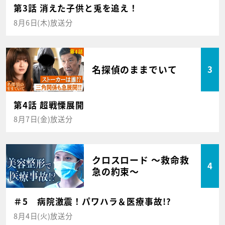
第3話 消えた子供と兎を追え！
8月6日(木)放送分
名探偵のままでいて
3
第4話 超戦慄展開
8月7日(金)放送分
クロスロード ～救命救
4
急の約束～
＃5 病院激震！パワハラ＆医療事故!?
8月4日(火)放送分