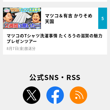
マツコ＆有吉 かりそめ
5
天国
マツコのTシャツ洗濯事情 たくろうの滋賀の魅力
プレゼンツアー
8月7日(金)放送分
公式SNS・RSS
twitter
facebook
rss