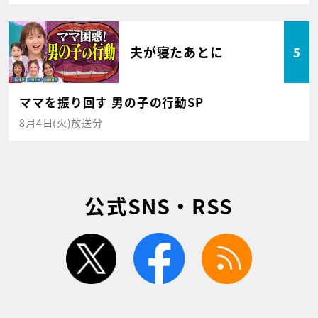
夫が寝たあとに
5
ママを振り回す 男の子の行動SP
8月4日(火)放送分
公式SNS・RSS
twitter
facebook
rss