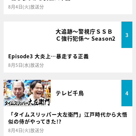
8月4日(火)放送分
大追跡～警視庁ＳＳＢ
3
Ｃ強行犯係～ Season2
Episode3 大炎上…暴走する正義
8月5日(水)放送分
テレビ千鳥
4
「タイムスリッパー大左衛門」江戸時代から大悟
似の侍がやってきた!?
8月4日(火)放送分