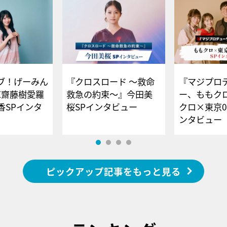
ブ！げーみん
『クロスロード ～救命
『マジプロ
E齋藤樹愛羅
救急の約束～』今田美
ー、ももク
香SPインタ
桜SPインタビュー
クロ×東京0
ンタビュー
ピックアップ記事をもっと見る