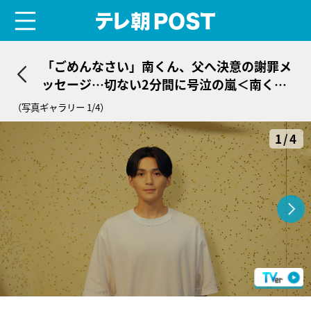
menu
テレ朝POST
「ごめんなさい」南くん、父へ決意の謝罪メ
ッセージ…切ない2分間に号泣の嵐＜南くん
が恋人!?＞
（写真ギャラリー 1/4）
1/4