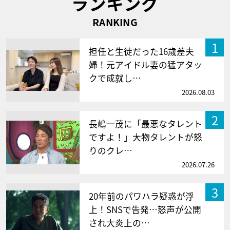
ランキング
RANKING
1
担任と生徒だった16歳差夫
婦！元アイドル妻の猛アタッ
クで成就し…
2026.08.03
2
長嶋一茂に「最悪なタレント
ですよ！」大物タレントが怒
りのクレ…
2026.07.26
3
20年前のパワハラ疑惑が浮
上！SNSで告発…怒声が公開
され大炎上の…