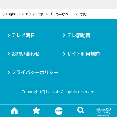
テレ朝POST
ドラマ・映画
「ごめんなさい」南くん、父へ決意の謝罪メッセージ…切ない2分間に号泣の嵐＜南くんが恋人!?＞
写真1
テレビ朝日
テレ朝動画
お問い合わせ
サイト利用規約
プライバシーポリシー
Copyright(C) tv asahi All rights reserved.