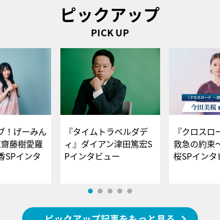
ピックアップ
PICK UP
ブ！げーみん
『タイムトラベルダデ
『クロスロー
E齋藤樹愛羅
ィ』ダイアン津田篤宏S
救急の約束
香SPインタ
Pインタビュー
桜SPイ
ピックアップ記事をもっと見る