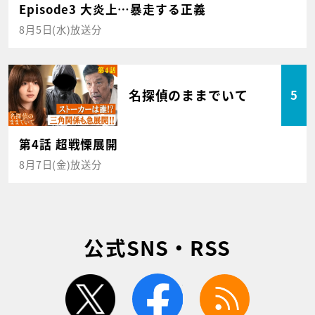
Episode3 大炎上…暴走する正義
8月5日(水)放送分
名探偵のままでいて
5
第4話 超戦慄展開
8月7日(金)放送分
公式SNS・RSS
twitter
facebook
rss