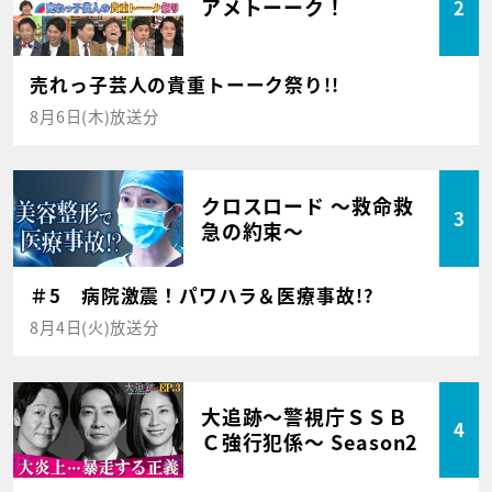
アメトーーク！
2
売れっ子芸人の貴重トーーク祭り!!
8月6日(木)放送分
クロスロード ～救命救
3
急の約束～
＃5 病院激震！パワハラ＆医療事故!?
8月4日(火)放送分
大追跡～警視庁ＳＳＢ
4
Ｃ強行犯係～ Season2