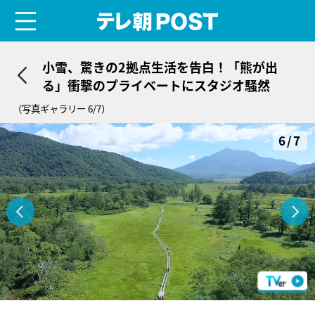
menu
テレ朝POST
小雪、驚きの2拠点生活を告白！「熊が出
る」衝撃のプライベートにスタジオ騒然
（写真ギャラリー 6/7）
6/7