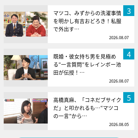
3
マツコ、みずからの洗濯事情
を明かし有吉おどろき！私服
で外出す…
2026.08.07
4
既婚・彼女持ち男を見極め
る“一言質問”をレインボー池
田が伝授！…
2026.08.07
5
高橋真麻、「コネだブサイク
だ」と叩かれるも…“マツコ
の一言”から…
2026.08.05