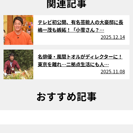
関連記事
サムネイル
テレビ初公開、有名芸能人の大豪邸に長
嶋一茂も嫉妬！「小雪さん？…
2025.12.14
サムネイル
名俳優・風間トオルがディレクターに！
東京を離れ…二拠点生活にも人…
2025.11.08
おすすめ記事