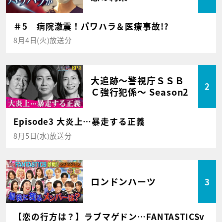
＃5 病院激震！パワハラ＆医療事故!?
8月4日(火)放送分
大追跡～警視庁ＳＳＢ
2
Ｃ強行犯係～ Season2
Episode3 大炎上…暴走する正義
8月5日(水)放送分
ロンドンハーツ
3
【恋の行方は？】ラブマゲドン…FANTASTICSv