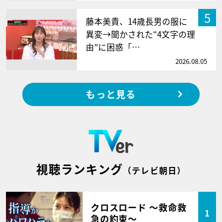
5
藤本美貴、14歳長男の服に
異変→聞かされた“4文字の理
由”に困惑「…
2026.08.05
もっと見る
視聴ランキング
（テレビ朝日）
クロスロード ～救命救
1
急の約束～