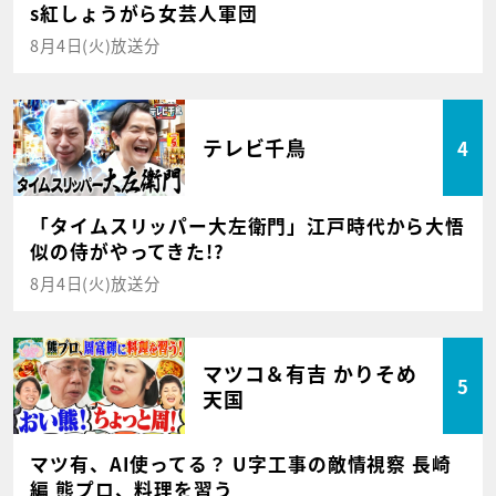
s紅しょうがら女芸人軍団
8月4日(火)放送分
テレビ千鳥
4
「タイムスリッパー大左衛門」江戸時代から大悟
似の侍がやってきた!?
8月4日(火)放送分
マツコ＆有吉 かりそめ
5
天国
マツ有、AI使ってる？ U字工事の敵情視察 長崎
編 熊プロ、料理を習う