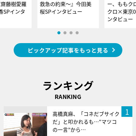
E齋藤樹愛羅
救急の約束～』今田美
ー、ももク
香SPインタ
桜SPインタビュー
クロ×東京0
ンタビュー
ピックアップ記事をもっと見る
ランキング
RANKING
1
高橋真麻、「コネだブサイク
だ」と叩かれるも…“マツコ
の一言”から…