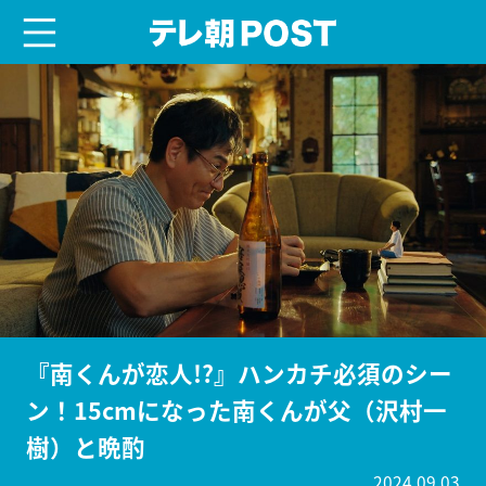
menu
テレ朝POST
『南くんが恋人!?』ハンカチ必須のシー
ン！15cmになった南くんが父（沢村一
樹）と晩酌
2024.09.03