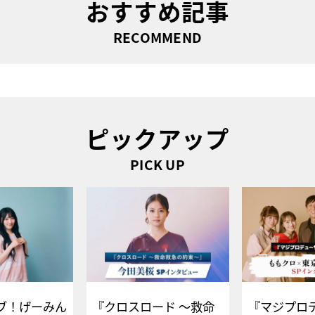
おすすめ記事
RECOMMEND
ピックアップ
PICK UP
ブ！げーみん
『クロスロード ～救命
『マジプロ