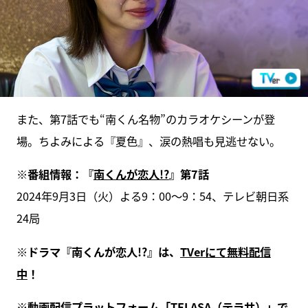
また、第7話でも“南くん名物”のカラオケシーンが登
場。ちよみによる『夏色』、涙の熱唱も見逃せない。
※番組情報：『
南くんが恋人!?
』第7話
2024年9月3日（火）よる9：00～9：54、テレビ朝日系
24局
※ドラマ『南くんが恋人!?』は、
TVerにて無料配信
中
！
※動画配信プラットフォーム「
TELASA（テラサ）
」で