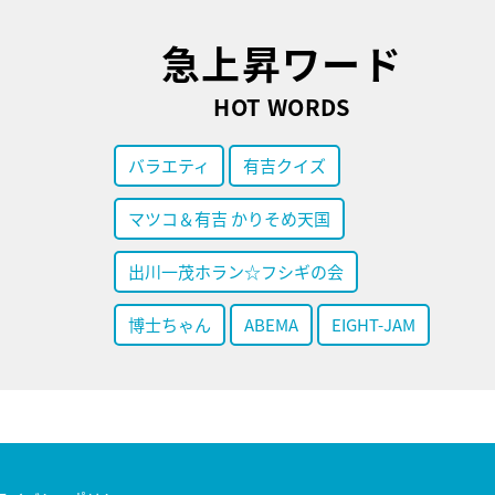
急上昇ワード
HOT WORDS
バラエティ
有吉クイズ
マツコ＆有吉 かりそめ天国
出川一茂ホラン☆フシギの会
博士ちゃん
ABEMA
EIGHT-JAM