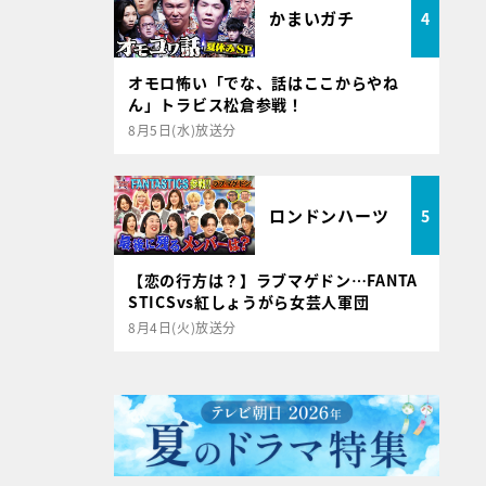
かまいガチ
4
オモロ怖い「でな、話はここからやね
ん」トラビス松倉参戦！
8月5日(水)放送分
ロンドンハーツ
5
【恋の行方は？】ラブマゲドン…FANTA
STICSvs紅しょうがら女芸人軍団
8月4日(火)放送分