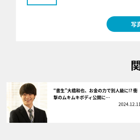
写
サムネイル
“書生”大橋和也、お金の力で別人級に!? 衝
撃のムキムキボディ公開に…
2024.12.1