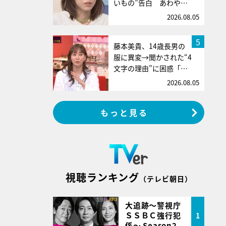
いもの”告白 あわや…
2026.08.05
5
藤本美貴、14歳長男の
服に異変→聞かされた“4
文字の理由”に困惑「…
2026.08.05
もっと見る
視聴ランキング
（テレビ朝日）
大追跡～警視庁
ＳＳＢＣ強行犯
1
係～ Season2