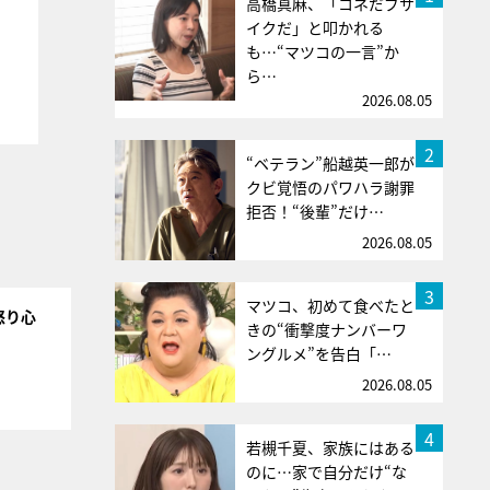
高橋真麻、「コネだブサ
イクだ」と叩かれる
も…“マツコの一言”か
ら…
2026.08.05
2
“ベテラン”船越英一郎が
クビ覚悟のパワハラ謝罪
拒否！“後輩”だけ…
2026.08.05
3
マツコ、初めて食べたと
怒り心
きの“衝撃度ナンバーワ
ングルメ”を告白「…
2026.08.05
4
若槻千夏、家族にはある
のに…家で自分だけ“な