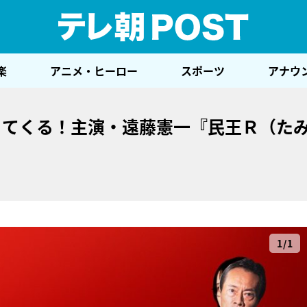
テレ
楽
アニメ・ヒーロー
スポーツ
アナウ
ってくる！主演・遠藤憲一『民王Ｒ（た
1/1