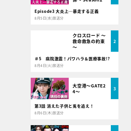
Episode3 大炎上…暴走する正義
8月5日(水)放送分
クロスロード ～
救命救急の約束
2
～
＃5 病院激震！パワハラ＆医療事故!?
8月4日(火)放送分
大空港～GATE2
3
4～
第3話 消えた子供と兎を追え！
8月6日(木)放送分