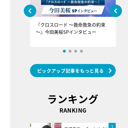
ぐ』＝LOV
『クロスロード ～救命救急の約束
『
香SPインタ
～』今田美桜SPインタビュー
ロ
ン
ピックアップ記事をもっと見る
ランキング
RANKING
1