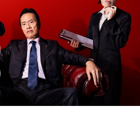
『アイ＝ラブ！げーみん
E齋藤樹愛羅＆佐々木舞
ビュー