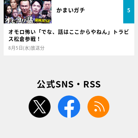
かまいガチ
5
オモロ怖い「でな、話はここからやねん」トラビ
ス松倉参戦！
8月5日(水)放送分
公式SNS・RSS
twitter
facebook
rss