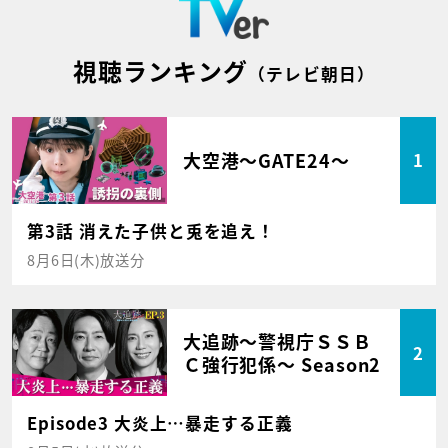
視聴ランキング
（テレビ朝日）
大空港～GATE24～
1
第3話 消えた子供と兎を追え！
8月6日(木)放送分
大追跡～警視庁ＳＳＢ
2
Ｃ強行犯係～ Season2
Episode3 大炎上…暴走する正義