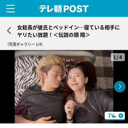
menu
テレ朝POST
女総長が彼氏とベッドイン…寝ている相手に
ヤリたい放題！＜伝説の頭 翔＞
（写真ギャラリー 1/4）
1/4