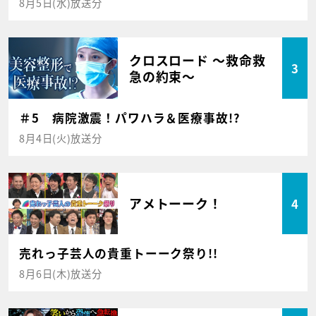
8月5日(水)放送分
クロスロード ～救命救
3
急の約束～
＃5 病院激震！パワハラ＆医療事故!?
8月4日(火)放送分
アメトーーク！
4
売れっ子芸人の貴重トーーク祭り!!
8月6日(木)放送分