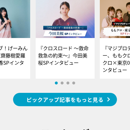
ブ！げーみん
『クロスロード ～救命
『マジプロ
E齋藤樹愛羅
救急の約束～』今田美
ー、ももク
香SPインタ
桜SPインタビュー
クロ×東京0
ンタビュー
ピックアップ記事をもっと見る