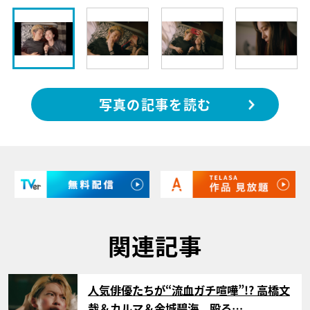
写真の記事を読む
関連記事
サムネイル
人気俳優たちが“流血ガチ喧嘩”!? 高橋文
哉＆カルマ＆金城碧海、殴る…