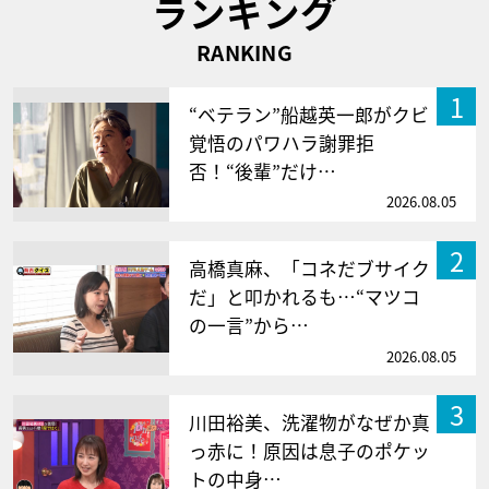
ランキング
RANKING
1
“ベテラン”船越英一郎がクビ
覚悟のパワハラ謝罪拒
否！“後輩”だけ…
2026.08.05
2
高橋真麻、「コネだブサイク
だ」と叩かれるも…“マツコ
の一言”から…
2026.08.05
3
川田裕美、洗濯物がなぜか真
っ赤に！原因は息子のポケッ
トの中身…