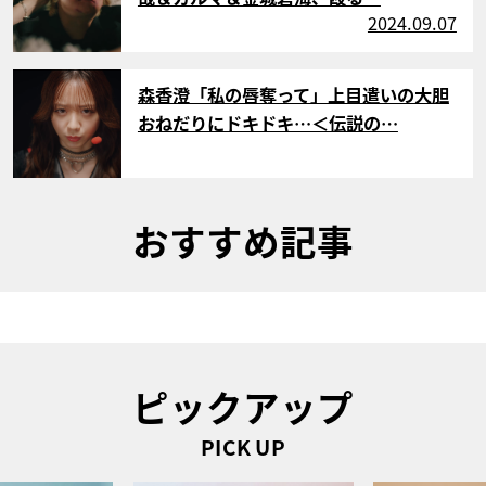
2024.09.07
サムネイル
森香澄「私の唇奪って」上目遣いの大胆
おねだりにドキドキ…＜伝説の…
おすすめ記事
ピックアップ
PICK UP