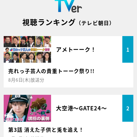
視聴ランキング
（テレビ朝日）
アメトーーク！
1
売れっ子芸人の貴重トーーク祭り!!
8月6日(木)放送分
大空港～GATE24～
2
第3話 消えた子供と兎を追え！