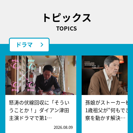
トピックス
TOPICS
ドラマ
怒涛の伏線回収に「そうい
孫娘がストーカー被
うことか！」ダイアン津田
1歳祖父が“何もでき
主演ドラマで第1…
察を動かす解決…
2026.08.09
2