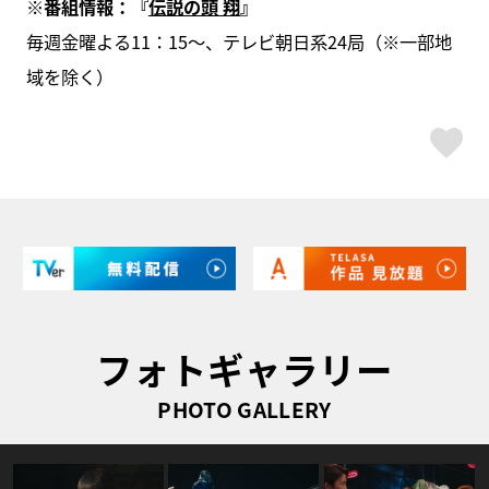
※番組情報：『
伝説の頭 翔
』
毎週金曜よる11：15～、テレビ朝日系24局（※一部地
域を除く）
ス
フォトギャラリー
PHOTO GALLERY