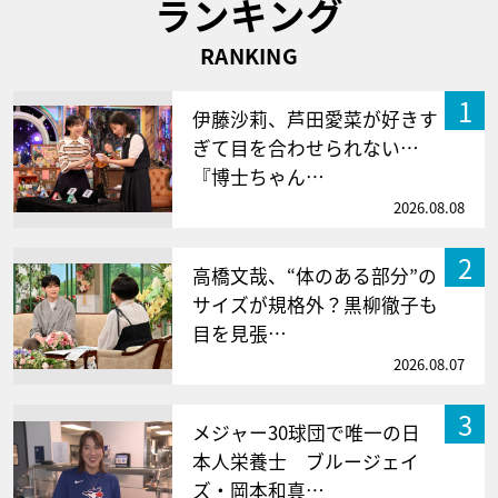
ランキング
RANKING
1
伊藤沙莉、芦田愛菜が好きす
ぎて目を合わせられない…
『博士ちゃん…
2026.08.08
2
高橋文哉、“体のある部分”の
サイズが規格外？黒柳徹子も
目を見張…
2026.08.07
3
メジャー30球団で唯一の日
本人栄養士 ブルージェイ
ズ・岡本和真…