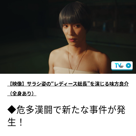
【映像】サラシ姿の“レディース総長”を演じる味方良介
（全身あり）
◆危多漢闘で新たな事件が発
生！