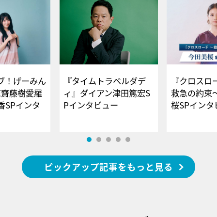
ブ！げーみん
『タイムトラベルダデ
『クロスロー
E齋藤樹愛羅
ィ』ダイアン津田篤宏S
救急の約束
香SPインタ
Pインタビュー
桜SPイ
ピックアップ記事をもっと見る