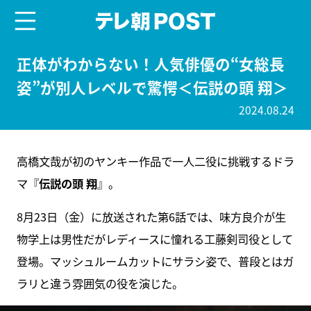
menu
テレ朝POST
正体がわからない！人気俳優の“女総長
姿”が別人レベルで驚愕＜伝説の頭 翔＞
2024.08.24
高橋文哉が初のヤンキー作品で一人二役に挑戦するドラ
マ『
伝説の頭 翔
』。
8月23日（金）に放送された第6話では、味方良介が生
物学上は男性だがレディースに憧れる工藤剣司役として
登場。マッシュルームカットにサラシ姿で、普段とはガ
ラリと違う雰囲気の役を演じた。