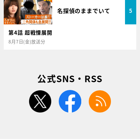
名探偵のままでいて
5
第4話 超戦慄展開
8月7日(金)放送分
公式SNS・RSS
twitter
facebook
rss